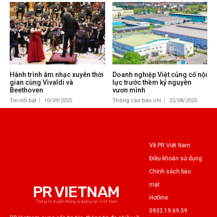
Hành trình âm nhạc xuyên thời
Doanh nghiệp Việt củng cố nội
gian cùng Vivaldi và
lực trước thềm kỷ nguyên
Beethoven
vươn mình
Tin nổi bật
10/09/2025
Thông cáo báo chí
22/08/2025
Về PR Việt Nam
Điều khoản sử dụng
Chính sách bảo
mật
PR VIETNAM
Hotline:
Thông tin truyền thông và quảng cáo Việt Nam
0932.19.69.59