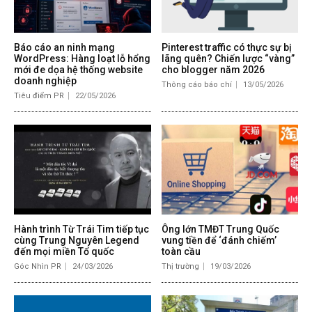
Báo cáo an ninh mạng
Pinterest traffic có thực sự bị
WordPress: Hàng loạt lỗ hổng
lãng quên? Chiến lược “vàng”
mới đe dọa hệ thống website
cho blogger năm 2026
doanh nghiệp
Thông cáo báo chí
13/05/2026
Tiêu điểm PR
22/05/2026
Hành trình Từ Trái Tim tiếp tục
Ông lớn TMĐT Trung Quốc
cùng Trung Nguyên Legend
vung tiền để ‘đánh chiếm’
đến mọi miền Tổ quốc
toàn cầu
Góc Nhìn PR
24/03/2026
Thị trường
19/03/2026