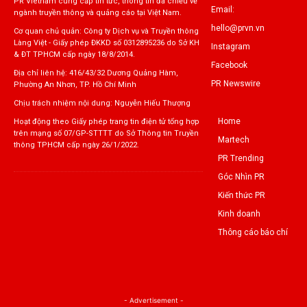
PR Vietnam cung cấp tin tức, thông tin đa chiều về
Email:
ngành truyền thông và quảng cáo tại Việt Nam.
hello@prvn.vn
Cơ quan chủ quản: Công ty Dịch vụ và Truyền thông
Làng Việt - Giấy phép ĐKKD số 0312895236 do Sở KH
Instagram
& ĐT TPHCM cấp ngày 18/8/2014.
Facebook
Địa chỉ liên hệ: 416/43/32 Dương Quảng Hàm,
PR Newswire
Phường An Nhơn, TP. Hồ Chí Minh
Chịu trách nhiệm nội dung: Nguyễn Hiếu Thượng
Home
Hoạt động theo Giấy phép trang tin điện tử tổng hợp
trên mạng số 07/GP-STTTT do Sở Thông tin Truyền
Martech
thông TPHCM cấp ngày 26/1/2022.
PR Trending
Góc Nhìn PR
Kiến thức PR
Kinh doanh
Thông cáo báo chí
- Advertisement -