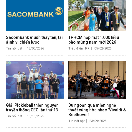
Sacombank muốn thay tên, tái
TPHCM họp mặt 1.000 kiều
định vị chiến lược
bào mừng năm mới 2026
Tin nổi bật
18/03/2026
Tiêu điểm PR
05/02/2026
Giải Pickleball thiện nguyện
Du ngoạn qua miền nghệ
truyền thống CEO lần thứ 13
thuật cùng hòa nhạc ‘Vivaldi &
Beethoven’
Tin nổi bật
18/10/2025
Tin nổi bật
23/09/2025