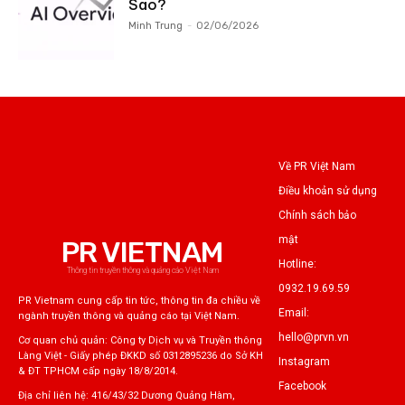
Sao?
Minh Trung
-
02/06/2026
Về PR Việt Nam
Điều khoản sử dụng
Chính sách bảo
mật
PR VIETNAM
Hotline:
Thông tin truyền thông và quảng cáo Việt Nam
0932.19.69.59
PR Vietnam cung cấp tin tức, thông tin đa chiều về
Email:
ngành truyền thông và quảng cáo tại Việt Nam.
hello@prvn.vn
Cơ quan chủ quản: Công ty Dịch vụ và Truyền thông
Làng Việt - Giấy phép ĐKKD số 0312895236 do Sở KH
Instagram
& ĐT TPHCM cấp ngày 18/8/2014.
Facebook
Địa chỉ liên hệ: 416/43/32 Dương Quảng Hàm,