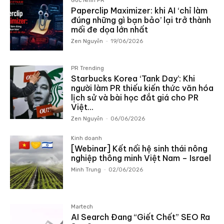
Góc Nhìn PR
Paperclip Maximizer: khi AI ‘chỉ làm
đúng những gì bạn bảo’ lại trở thành
mối đe dọa lớn nhất
Zen Nguyễn
-
19/06/2026
PR Trending
Starbucks Korea ‘Tank Day’: Khi
người làm PR thiếu kiến thức văn hóa
lịch sử và bài học đắt giá cho PR
Việt...
Zen Nguyễn
-
06/06/2026
Kinh doanh
[Webinar] Kết nối hệ sinh thái nông
nghiệp thông minh Việt Nam – Israel
Minh Trung
-
02/06/2026
Martech
AI Search Đang “Giết Chết” SEO Ra