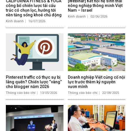
CALIFORNIA FITNESS & YOGA
[Webinar] Kết nối hệ sinh thái
công bố chiến lược tái cấu
nông nghiệp thông minh Việt
trúc có chọn lọc, hướng tới
Nam – Israel
nền tảng sống khoẻ chủ động
Kinh doanh
02/06/2026
Kinh doanh
16/07/2026
Pinterest traffic có thực sự bị
Doanh nghiệp Việt củng cố nội
lãng quên? Chiến lược “vàng”
lực trước thềm kỷ nguyên
cho blogger năm 2026
vươn mình
Thông cáo báo chí
13/05/2026
Thông cáo báo chí
22/08/2025