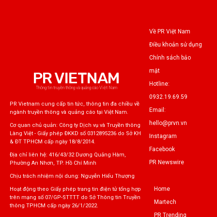
Về PR Việt Nam
Điều khoản sử dụng
Chính sách bảo
mật
PR VIETNAM
Hotline:
Thông tin truyền thông và quảng cáo Việt Nam
0932.19.69.59
PR Vietnam cung cấp tin tức, thông tin đa chiều về
Email:
ngành truyền thông và quảng cáo tại Việt Nam.
hello@prvn.vn
Cơ quan chủ quản: Công ty Dịch vụ và Truyền thông
Làng Việt - Giấy phép ĐKKD số 0312895236 do Sở KH
Instagram
& ĐT TPHCM cấp ngày 18/8/2014.
Facebook
Địa chỉ liên hệ: 416/43/32 Dương Quảng Hàm,
PR Newswire
Phường An Nhơn, TP. Hồ Chí Minh
Chịu trách nhiệm nội dung: Nguyễn Hiếu Thượng
Home
Hoạt động theo Giấy phép trang tin điện tử tổng hợp
trên mạng số 07/GP-STTTT do Sở Thông tin Truyền
Martech
thông TPHCM cấp ngày 26/1/2022.
PR Trending