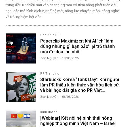
trung đầu tư chiều sâu vào các trung tâm có tiềm năng phát triển dài
hạn, các mô hình dịch vụ thế hệ mới, năng lực chuyên môn, công nghệ
và trải nghiệm hội viên.
Góc Nhìn PR
Paperclip Maximizer: khi AI ‘chỉ làm
đúng những gì bạn bảo’ lại trở thành
mối đe dọa lớn nhất
Zen Nguyễn
-
19/06/2026
PR Trending
Starbucks Korea ‘Tank Day’: Khi người
làm PR thiếu kiến thức văn hóa lịch sử
và bài học đắt giá cho PR Việt...
Zen Nguyễn
-
06/06/2026
Kinh doanh
[Webinar] Kết nối hệ sinh thái nông
nghiệp thông minh Việt Nam – Israel