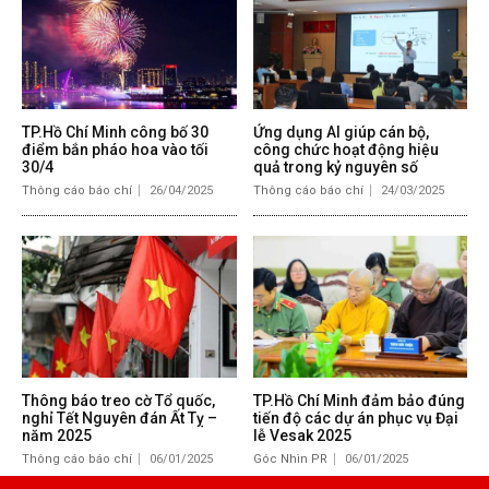
TP.Hồ Chí Minh công bố 30
Ứng dụng AI giúp cán bộ,
điểm bắn pháo hoa vào tối
công chức hoạt động hiệu
30/4
quả trong kỷ nguyên số
Thông cáo báo chí
26/04/2025
Thông cáo báo chí
24/03/2025
Thông báo treo cờ Tổ quốc,
TP.Hồ Chí Minh đảm bảo đúng
nghỉ Tết Nguyên đán Ất Tỵ –
tiến độ các dự án phục vụ Đại
năm 2025
lễ Vesak 2025
Thông cáo báo chí
06/01/2025
Góc Nhìn PR
06/01/2025