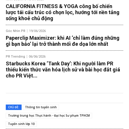
CALIFORNIA FITNESS & YOGA công bố chiến
lược tái cấu trúc có chọn lọc, hướng tới nền tảng
sống khoẻ chủ động
Góc Nhìn PR
19/06/2026
Paperclip Maximizer: khi AI ‘chỉ làm đúng những
gì bạn bảo’ lại trở thành mối đe dọa lớn nhất
PR Trending
06/06/2026
Starbucks Korea ‘Tank Day’: Khi người làm PR
thiếu kiến thức văn hóa lịch sử và bài học đắt giá
cho PR Việt...
CHỦ ĐỀ:
Thông tin tuyển sinh
Trường trung học Thực hành - Đại học Sư phạm TPHCM
Tuyển sinh lớp 10