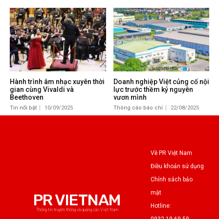
Hành trình âm nhạc xuyên thời
Doanh nghiệp Việt củng cố nội
gian cùng Vivaldi và
lực trước thềm kỷ nguyên
Beethoven
vươn mình
Tin nổi bật
10/09/2025
Thông cáo báo chí
22/08/2025
Về PR Việt Nam
Điều khoản sử dụng
Chính sách bảo
mật
PR VIETNAM
Hotline:
Thông tin truyền thông và quảng cáo Việt Nam