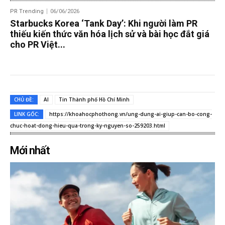
PR Trending
06/06/2026
Starbucks Korea ‘Tank Day’: Khi người làm PR
thiếu kiến thức văn hóa lịch sử và bài học đắt giá
cho PR Việt...
CHỦ ĐỀ:
AI
Tin Thành phố Hồ Chí Minh
LINK GỐC:
https://khoahocphothong.vn/ung-dung-ai-giup-can-bo-cong-
chuc-hoat-dong-hieu-qua-trong-ky-nguyen-so-259203.html
Mới nhất