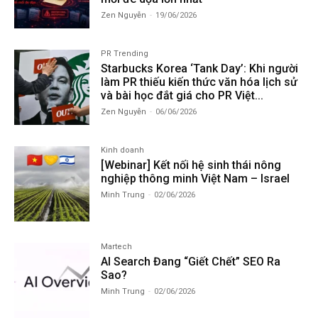
Zen Nguyễn
-
19/06/2026
PR Trending
Starbucks Korea ‘Tank Day’: Khi người
làm PR thiếu kiến thức văn hóa lịch sử
và bài học đắt giá cho PR Việt...
Zen Nguyễn
-
06/06/2026
Kinh doanh
[Webinar] Kết nối hệ sinh thái nông
nghiệp thông minh Việt Nam – Israel
Minh Trung
-
02/06/2026
Martech
AI Search Đang “Giết Chết” SEO Ra
Sao?
Minh Trung
-
02/06/2026