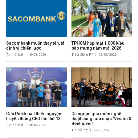
Sacombank muốn thay tên, tái
TPHCM họp mặt 1.000 kiều
định vị chiến lược
bào mừng năm mới 2026
Tin nổi bật
18/03/2026
Tiêu điểm PR
05/02/2026
Giải Pickleball thiện nguyện
Du ngoạn qua miền nghệ
truyền thống CEO lần thứ 13
thuật cùng hòa nhạc ‘Vivaldi &
Beethoven’
Tin nổi bật
18/10/2025
Tin nổi bật
23/09/2025