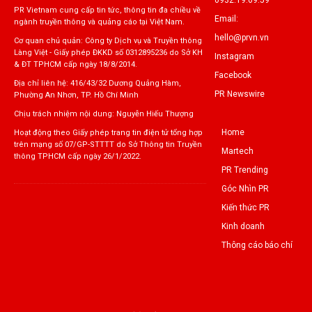
0932.19.69.59
PR Vietnam cung cấp tin tức, thông tin đa chiều về
Email:
ngành truyền thông và quảng cáo tại Việt Nam.
hello@prvn.vn
Cơ quan chủ quản: Công ty Dịch vụ và Truyền thông
Làng Việt - Giấy phép ĐKKD số 0312895236 do Sở KH
Instagram
& ĐT TPHCM cấp ngày 18/8/2014.
Facebook
Địa chỉ liên hệ: 416/43/32 Dương Quảng Hàm,
PR Newswire
Phường An Nhơn, TP. Hồ Chí Minh
Chịu trách nhiệm nội dung: Nguyễn Hiếu Thượng
Home
Hoạt động theo Giấy phép trang tin điện tử tổng hợp
trên mạng số 07/GP-STTTT do Sở Thông tin Truyền
Martech
thông TPHCM cấp ngày 26/1/2022.
PR Trending
Góc Nhìn PR
Kiến thức PR
Kinh doanh
Thông cáo báo chí