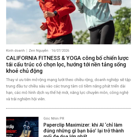
Kinh doanh
Zen Nguyễn
-
16/07/2026
CALIFORNIA FITNESS & YOGA công bố chiến lược
tái cấu trúc có chọn lọc, hướng tới nền tảng sống
khoẻ chủ động
Thay vì ưu tiên mở rộng mạng lưới theo chiều rộng, doanh nghiệp sẽ tập
trung đầu tư chiều sâu vào các trung tâm có tiềm năng phát triển dài
hạn, các mô hình dịch vụ thế hệ mới, năng lực chuyên môn, công nghệ
và trải nghiệm hội viên.
Góc Nhìn PR
Paperclip Maximizer: khi AI ‘chỉ làm
đúng những gì bạn bảo’ lại trở thành
mối đe dọa lớn nhất