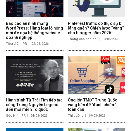
Báo cáo an ninh mạng
Pinterest traffic có thực sự bị
WordPress: Hàng loạt lỗ hổng
lãng quên? Chiến lược “vàng”
mới đe dọa hệ thống website
cho blogger năm 2026
doanh nghiệp
Thông cáo báo chí
13/05/2026
Tiêu điểm PR
22/05/2026
Hành trình Từ Trái Tim tiếp tục
Ông lớn TMĐT Trung Quốc
cùng Trung Nguyên Legend
vung tiền để ‘đánh chiếm’
đến mọi miền Tổ quốc
toàn cầu
Góc Nhìn PR
24/03/2026
Thị trường
19/03/2026