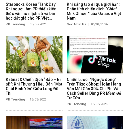
Starbucks Korea ‘Tank Day’:
Khi sáng tạo đi quá giới hạn:
Khi người làm PR thiếu kiến
Phân tích chiến dịch “Chief
thức văn hóa lịch sử và bài
Milk Officer” của Oatside Việt
học đắt giá cho PR Việt...
Nam
PR Trending
06/06/2026
Góc Nhìn PR
05/04/2026
Katinat & Chiến Dịch “Bắp – Bi
Chiến Lược: “Ngược dòng”
ơi!”: Khi Thương Hiệu Bán “Một
Trên Tiktok Shop: Hoàn Hàng
Chút Bình Yên” Giữa Lòng Đô
Vẫn Mất Gần 30% Chi Phí Và
Thị
Cách Seller Dùng PR Mềm Để
Tự Cứu...
PR Trending
18/03/2026
PR Trending
18/03/2026