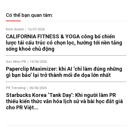
Có thể bạn quan tâm:
Kinh doanh
16/07/2026
CALIFORNIA FITNESS & YOGA công bố chiến
lược tái cấu trúc có chọn lọc, hướng tới nền tảng
sống khoẻ chủ động
Góc Nhìn PR
19/06/2026
Paperclip Maximizer: khi AI ‘chỉ làm đúng những
gì bạn bảo’ lại trở thành mối đe dọa lớn nhất
PR Trending
06/06/2026
Starbucks Korea ‘Tank Day’: Khi người làm PR
thiếu kiến thức văn hóa lịch sử và bài học đắt giá
cho PR Việt...