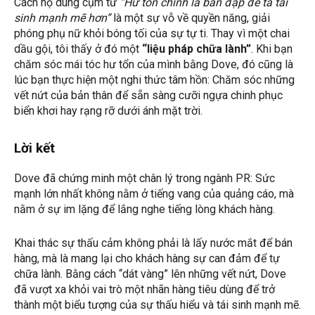
Cách họ dùng cụm từ
“Hư tổn chính là bàn đạp để ta tái
sinh mạnh mẽ hơn”
là một sự vỗ về quyền năng, giải
phóng phụ nữ khỏi bóng tối của sự tự ti. Thay vì một chai
dầu gội, tôi thấy ở đó một
“liệu pháp chữa lành”
. Khi bạn
chăm sóc mái tóc hư tổn của mình bằng Dove, đó cũng là
lúc bạn thực hiện một nghi thức tâm hồn: Chăm sóc những
vết nứt của bản thân để sẵn sàng cưỡi ngựa chinh phục
biển khơi hay rạng rỡ dưới ánh mặt trời.
Lời kết
Dove đã chứng minh một chân lý trong ngành PR: Sức
mạnh lớn nhất không nằm ở tiếng vang của quảng cáo, mà
nằm ở sự im lặng để lắng nghe tiếng lòng khách hàng.
Khai thác sự thấu cảm không phải là lấy nước mắt để bán
hàng, mà là mang lại cho khách hàng sự can đảm để tự
chữa lành. Bằng cách “dát vàng” lên những vết nứt, Dove
đã vượt xa khỏi vai trò một nhãn hàng tiêu dùng để trở
thành một biểu tượng của sự thấu hiểu và tái sinh mạnh mẽ.