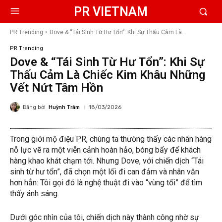
PR VIETNAM
PR Trending
Dove & “Tái Sinh Từ Hư Tổn”: Khi Sự Thấu Cảm Là...
PR Trending
Dove & “Tái Sinh Từ Hư Tổn”: Khi Sự
Thấu Cảm Là Chiếc Kim Khâu Những
Vết Nứt Tâm Hồn
Đăng bởi
Huỳnh Trâm
18/03/2026
Trong giới mộ điệu PR, chúng ta thường thấy các nhãn hàng
nỗ lực vẽ ra một viễn cảnh hoàn hảo, bóng bẩy để khách
hàng khao khát chạm tới. Nhưng Dove, với chiến dịch “Tái
sinh từ hư tổn”, đã chọn một lối đi can đảm và nhân văn
hơn hẳn: Tôi gọi đó là nghệ thuật đi vào “vùng tối” để tìm
thấy ánh sáng.
Dưới góc nhìn của tôi, chiến dịch này thành công nhờ sự