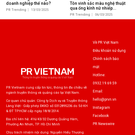
doanh nghiệp thế nào?
Tôn vinh sắc màu nghệ thuật
qua ống kính nữ nhiếp...
PR Trending
13/03/2025
PR Trending
06/03/2025
Về PR Việt Nam
Điều khoản sử dụng
Chính sách bảo
mật
PR VIETNAM
Hotline:
Thông tin truyền thông và quảng cáo Việt Nam
0932.19.69.59
PR Vietnam cung cấp tin tức, thông tin đa chiều về
Email:
ngành truyền thông và quảng cáo tại Việt Nam.
hello@prvn.vn
Cơ quan chủ quản: Công ty Dịch vụ và Truyền thông
Làng Việt - Giấy phép ĐKKD số 0312895236 do Sở KH
Instagram
& ĐT TPHCM cấp ngày 18/8/2014.
Facebook
Địa chỉ liên hệ: 416/43/32 Dương Quảng Hàm,
PR Newswire
Phường An Nhơn, TP. Hồ Chí Minh
Chịu trách nhiệm nội dung: Nguyễn Hiếu Thượng