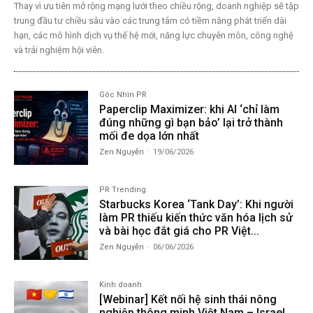
Thay vì ưu tiên mở rộng mạng lưới theo chiều rộng, doanh nghiệp sẽ tập
trung đầu tư chiều sâu vào các trung tâm có tiềm năng phát triển dài
hạn, các mô hình dịch vụ thế hệ mới, năng lực chuyên môn, công nghệ
và trải nghiệm hội viên.
Góc Nhìn PR
Paperclip Maximizer: khi AI ‘chỉ làm
đúng những gì bạn bảo’ lại trở thành
mối đe dọa lớn nhất
Zen Nguyễn
-
19/06/2026
PR Trending
Starbucks Korea ‘Tank Day’: Khi người
làm PR thiếu kiến thức văn hóa lịch sử
và bài học đắt giá cho PR Việt...
Zen Nguyễn
-
06/06/2026
Kinh doanh
[Webinar] Kết nối hệ sinh thái nông
nghiệp thông minh Việt Nam – Israel