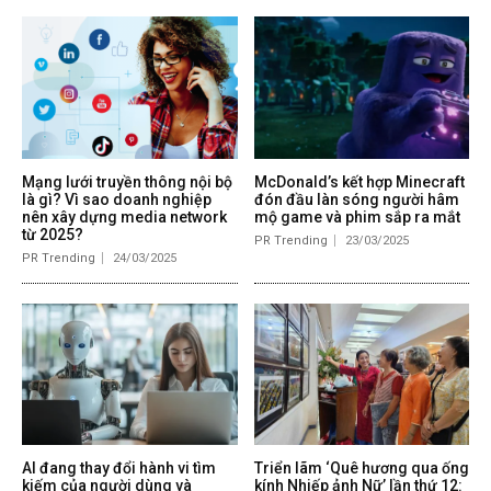
Mạng lưới truyền thông nội bộ
McDonald’s kết hợp Minecraft
là gì? Vì sao doanh nghiệp
đón đầu làn sóng người hâm
nên xây dựng media network
mộ game và phim sắp ra mắt
từ 2025?
PR Trending
23/03/2025
PR Trending
24/03/2025
AI đang thay đổi hành vi tìm
Triển lãm ‘Quê hương qua ống
kiếm của người dùng và
kính Nhiếp ảnh Nữ’ lần thứ 12: