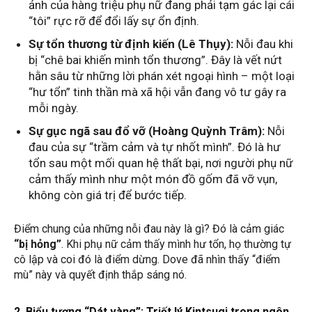
ảnh của hàng triệu phụ nữ đang phải tạm gác lại cái
“tôi” rực rỡ để đổi lấy sự ổn định.
Sự tổn thương từ định kiến (Lê Thụy):
Nỗi đau khi
bị “chê bai khiến mình tổn thương”. Đây là vết nứt
hằn sâu từ những lời phán xét ngoại hình – một loại
“hư tổn” tinh thần mà xã hội vẫn đang vô tư gây ra
mỗi ngày.
Sự gục ngã sau đổ vỡ (Hoàng Quỳnh Trâm):
Nỗi
đau của sự “trầm cảm và tự nhốt mình”. Đó là hư
tổn sau một mối quan hệ thất bại, nơi người phụ nữ
cảm thấy mình như một món đồ gốm đã vỡ vụn,
không còn giá trị để bước tiếp.
Điểm chung của những nỗi đau này là gì? Đó là cảm giác
“bị hỏng”
. Khi phụ nữ cảm thấy mình hư tổn, họ thường tự
cô lập và coi đó là điểm dừng. Dove đã nhìn thấy “điểm
mù” này và quyết định thắp sáng nó.
2. Biểu tượng “Dát vàng”: Triết lý Kintsugi trong ngôn