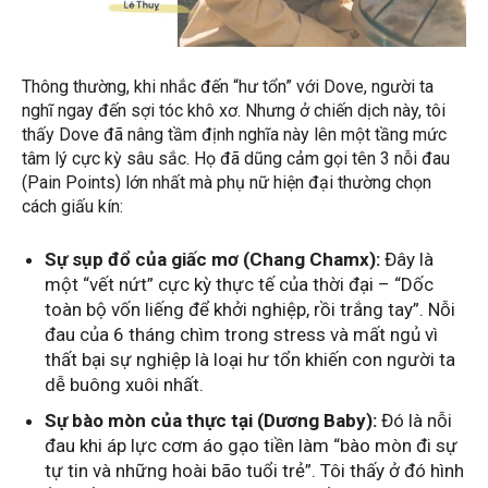
Thông thường, khi nhắc đến “hư tổn” với Dove, người ta
nghĩ ngay đến sợi tóc khô xơ. Nhưng ở chiến dịch này, tôi
thấy Dove đã nâng tầm định nghĩa này lên một tầng mức
tâm lý cực kỳ sâu sắc. Họ đã dũng cảm gọi tên 3 nỗi đau
(Pain Points) lớn nhất mà phụ nữ hiện đại thường chọn
cách giấu kín:
Sự sụp đổ của giấc mơ (Chang Chamx):
Đây là
một “vết nứt” cực kỳ thực tế của thời đại – “Dốc
toàn bộ vốn liếng để khởi nghiệp, rồi trắng tay”. Nỗi
đau của 6 tháng chìm trong stress và mất ngủ vì
thất bại sự nghiệp là loại hư tổn khiến con người ta
dễ buông xuôi nhất.
Sự bào mòn của thực tại (Dương Baby):
Đó là nỗi
đau khi áp lực cơm áo gạo tiền làm “bào mòn đi sự
tự tin và những hoài bão tuổi trẻ”. Tôi thấy ở đó hình