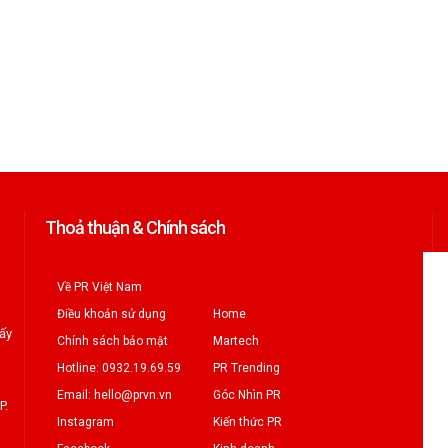
Thoả thuận & Chính sách
Về PR Việt Nam
Điều khoản sử dụng
Home
iấy
Chính sách bảo mật
Martech
Hotline: 0932.19.69.59
PR Trending
Email: hello@prvn.vn
Góc Nhìn PR
P.
Instagram
Kiến thức PR