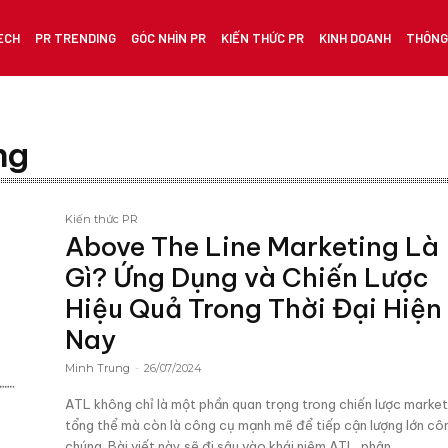
ECH
PR TRENDING
GÓC NHÌN PR
KIẾN THỨC PR
KINH DOANH
THÔNG 
ng
Kiến thức PR
Above The Line Marketing Là
Gì? Ứng Dụng và Chiến Lược
Hiệu Quả Trong Thời Đại Hiện
Nay
Minh Trung
-
26/07/2024
ATL không chỉ là một phần quan trọng trong chiến lược market
tổng thể mà còn là công cụ mạnh mẽ để tiếp cận lượng lớn cô
chúng. Bài viết này sẽ đi sâu vào khái niệm ATL, phân...