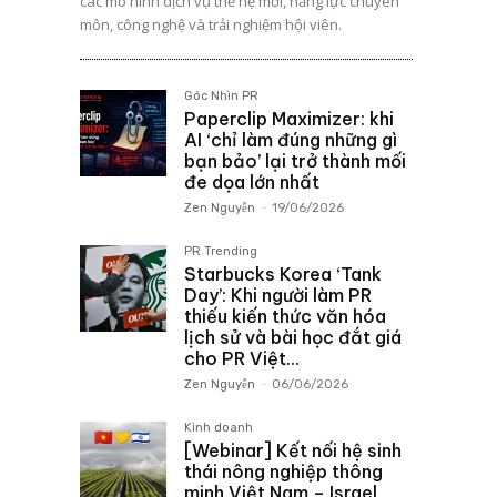
các mô hình dịch vụ thế hệ mới, năng lực chuyên
môn, công nghệ và trải nghiệm hội viên.
Góc Nhìn PR
Paperclip Maximizer: khi
AI ‘chỉ làm đúng những gì
bạn bảo’ lại trở thành mối
đe dọa lớn nhất
Zen Nguyễn
-
19/06/2026
PR Trending
Starbucks Korea ‘Tank
Day’: Khi người làm PR
thiếu kiến thức văn hóa
lịch sử và bài học đắt giá
cho PR Việt...
Zen Nguyễn
-
06/06/2026
Kinh doanh
[Webinar] Kết nối hệ sinh
thái nông nghiệp thông
minh Việt Nam – Israel