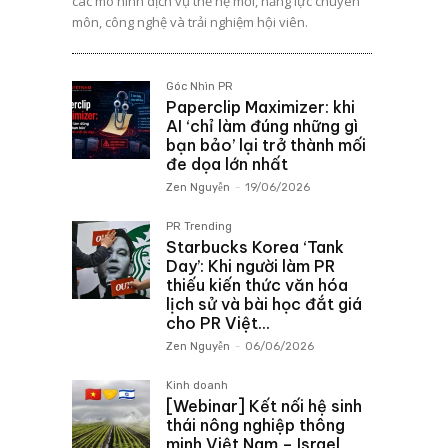
các mô hình dịch vụ thế hệ mới, năng lực chuyên
môn, công nghệ và trải nghiệm hội viên.
Góc Nhìn PR
Paperclip Maximizer: khi
AI ‘chỉ làm đúng những gì
bạn bảo’ lại trở thành mối
đe dọa lớn nhất
Zen Nguyễn
-
19/06/2026
PR Trending
Starbucks Korea ‘Tank
Day’: Khi người làm PR
thiếu kiến thức văn hóa
lịch sử và bài học đắt giá
cho PR Việt...
Zen Nguyễn
-
06/06/2026
Kinh doanh
[Webinar] Kết nối hệ sinh
thái nông nghiệp thông
minh Việt Nam – Israel