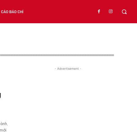
CÁO BÁO CHÍ
- Advertisement -
g
gành,
 mới