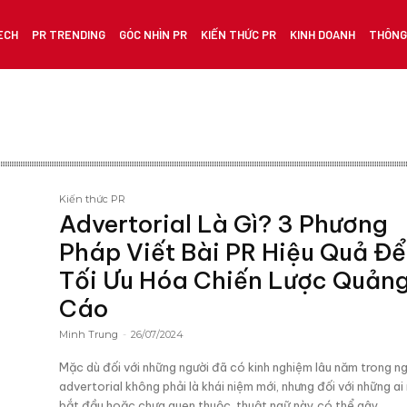
ECH
PR TRENDING
GÓC NHÌN PR
KIẾN THỨC PR
KINH DOANH
THÔNG 
Kiến thức PR
Advertorial Là Gì? 3 Phương
Pháp Viết Bài PR Hiệu Quả Để
Tối Ưu Hóa Chiến Lược Quản
Cáo
Minh Trung
-
26/07/2024
Mặc dù đối với những người đã có kinh nghiệm lâu năm trong n
advertorial không phải là khái niệm mới, nhưng đối với những ai
bắt đầu hoặc chưa quen thuộc, thuật ngữ này có thể gây...