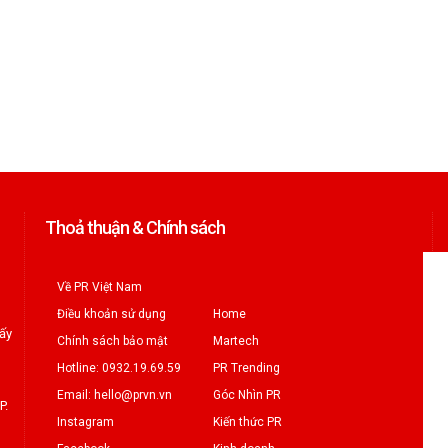
Thoả thuận & Chính sách
Về PR Việt Nam
Điều khoản sử dụng
Home
iấy
Chính sách bảo mật
Martech
Hotline: 0932.19.69.59
PR Trending
Email: hello@prvn.vn
Góc Nhìn PR
P.
Instagram
Kiến thức PR