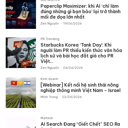
Góc Nhìn PR
Paperclip Maximizer: khi AI ‘chỉ làm
đúng những gì bạn bảo’ lại trở thành
mối đe dọa lớn nhất
Zen Nguyễn
-
19/06/2026
PR Trending
Starbucks Korea ‘Tank Day’: Khi
người làm PR thiếu kiến thức văn hóa
lịch sử và bài học đắt giá cho PR
Việt...
Zen Nguyễn
-
06/06/2026
Kinh doanh
[Webinar] Kết nối hệ sinh thái nông
nghiệp thông minh Việt Nam – Israel
Minh Trung
-
02/06/2026
Martech
AI Search Đang “Giết Chết” SEO Ra