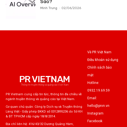
Sao?
Minh Trung
-
02/06/2026
Về PR Việt Nam
Điều khoản sử dụng
Chính sách bảo
mật
PR VIETNAM
Hotline:
Thông tin truyền thông và quảng cáo Việt Nam
0932.19.69.59
PR Vietnam cung cấp tin tức, thông tin đa chiều về
Email:
ngành truyền thông và quảng cáo tại Việt Nam.
hello@prvn.vn
Cơ quan chủ quản: Công ty Dịch vụ và Truyền thông
Làng Việt - Giấy phép ĐKKD số 0312895236 do Sở KH
Instagram
& ĐT TPHCM cấp ngày 18/8/2014.
Facebook
Địa chỉ liên hệ: 416/43/32 Dương Quảng Hàm,