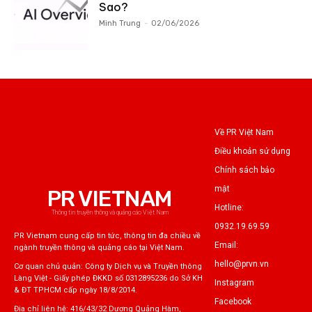
Sao?
Minh Trung
-
02/06/2026
Về PR Việt Nam
Điều khoản sử dụng
Chính sách bảo
mật
PR VIETNAM
Hotline:
Thông tin truyền thông và quảng cáo Việt Nam
0932.19.69.59
PR Vietnam cung cấp tin tức, thông tin đa chiều về
Email:
ngành truyền thông và quảng cáo tại Việt Nam.
hello@prvn.vn
Cơ quan chủ quản: Công ty Dịch vụ và Truyền thông
Làng Việt - Giấy phép ĐKKD số 0312895236 do Sở KH
Instagram
& ĐT TPHCM cấp ngày 18/8/2014.
Facebook
Địa chỉ liên hệ: 416/43/32 Dương Quảng Hàm,