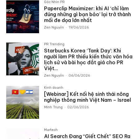
Góc Nhìn PR
Paperclip Maximizer: khi AI ‘chỉ làm
đúng những gì bạn bảo’ lại trở thành
mối đe dọa lớn nhất
Zen Nguyễn
-
19/06/2026
PR Trending
Starbucks Korea ‘Tank Day’: Khi
người làm PR thiếu kiến thức văn hóa
lịch sử và bài học đắt giá cho PR
Việt...
Zen Nguyễn
-
06/06/2026
Kinh doanh
[Webinar] Kết nối hệ sinh thái nông
nghiệp thông minh Việt Nam – Israel
Minh Trung
-
02/06/2026
Martech
AI Search Đang “Giết Chết” SEO Ra