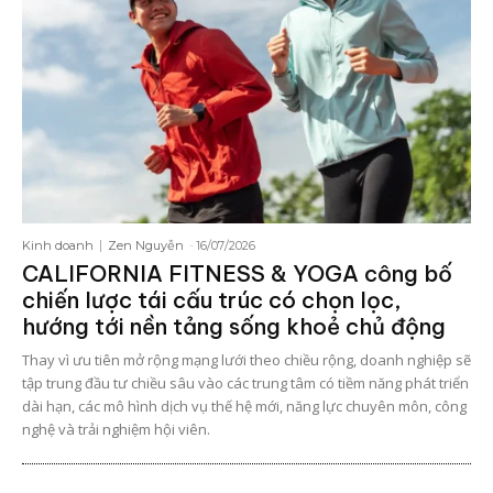
Kinh doanh
Zen Nguyễn
-
16/07/2026
CALIFORNIA FITNESS & YOGA công bố
chiến lược tái cấu trúc có chọn lọc,
hướng tới nền tảng sống khoẻ chủ động
Thay vì ưu tiên mở rộng mạng lưới theo chiều rộng, doanh nghiệp sẽ
tập trung đầu tư chiều sâu vào các trung tâm có tiềm năng phát triển
dài hạn, các mô hình dịch vụ thế hệ mới, năng lực chuyên môn, công
nghệ và trải nghiệm hội viên.