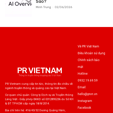
Sao?
Minh Trung
-
02/06/2026
Về PR Việt Nam
Điều khoản sử dụng
Chính sách bảo
mật
PR VIETNAM
Hotline:
Thông tin truyền thông và quảng cáo Việt Nam
0932.19.69.59
PR Vietnam cung cấp tin tức, thông tin đa chiều về
Email:
ngành truyền thông và quảng cáo tại Việt Nam.
hello@prvn.vn
Cơ quan chủ quản: Công ty Dịch vụ và Truyền thông
Làng Việt - Giấy phép ĐKKD số 0312895236 do Sở KH
Instagram
& ĐT TPHCM cấp ngày 18/8/2014.
Facebook
Địa chỉ liên hệ: 416/43/32 Dương Quảng Hàm,