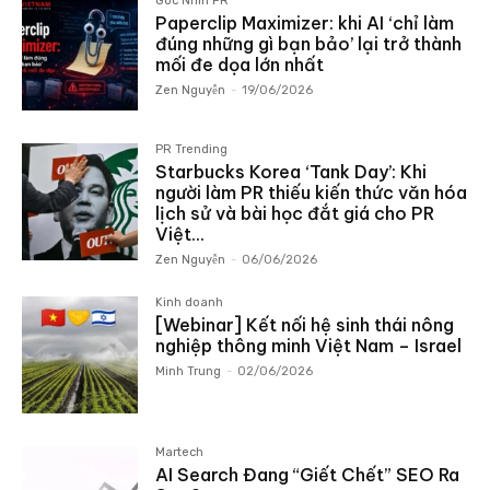
Góc Nhìn PR
Paperclip Maximizer: khi AI ‘chỉ làm
đúng những gì bạn bảo’ lại trở thành
mối đe dọa lớn nhất
Zen Nguyễn
-
19/06/2026
PR Trending
Starbucks Korea ‘Tank Day’: Khi
người làm PR thiếu kiến thức văn hóa
lịch sử và bài học đắt giá cho PR
Việt...
Zen Nguyễn
-
06/06/2026
Kinh doanh
[Webinar] Kết nối hệ sinh thái nông
nghiệp thông minh Việt Nam – Israel
Minh Trung
-
02/06/2026
Martech
AI Search Đang “Giết Chết” SEO Ra