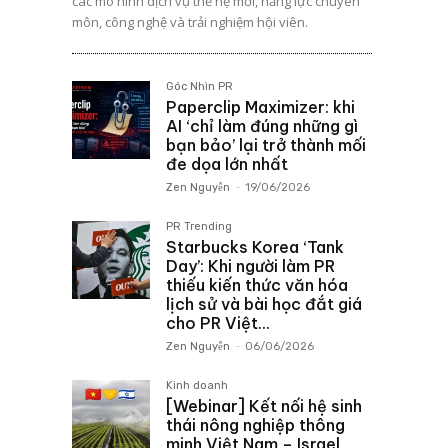
các mô hình dịch vụ thế hệ mới, năng lực chuyên
môn, công nghệ và trải nghiệm hội viên.
Góc Nhìn PR
Paperclip Maximizer: khi
AI ‘chỉ làm đúng những gì
bạn bảo’ lại trở thành mối
đe dọa lớn nhất
Zen Nguyễn
-
19/06/2026
PR Trending
Starbucks Korea ‘Tank
Day’: Khi người làm PR
thiếu kiến thức văn hóa
lịch sử và bài học đắt giá
cho PR Việt...
Zen Nguyễn
-
06/06/2026
Kinh doanh
[Webinar] Kết nối hệ sinh
thái nông nghiệp thông
minh Việt Nam – Israel