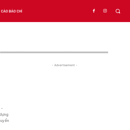
CÁO BÁO CHÍ
- Advertisement -
o
 -
 dựng
 tuyển