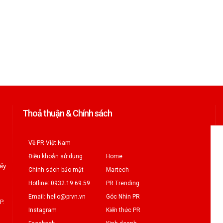
Thoả thuận & Chính sách
Về PR Việt Nam
Điều khoản sử dụng
Home
iấy
Chính sách bảo mật
Martech
Hotline: 0932.19.69.59
PR Trending
Email: hello@prvn.vn
Góc Nhìn PR
P.
Instagram
Kiến thức PR