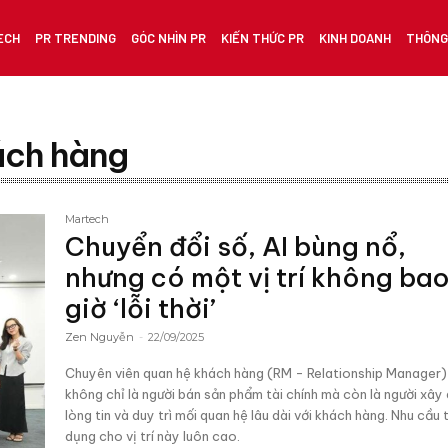
ECH
PR TRENDING
GÓC NHÌN PR
KIẾN THỨC PR
KINH DOANH
THÔNG 
ách hàng
Martech
Chuyển đổi số, AI bùng nổ,
nhưng có một vị trí không ba
giờ ‘lỗi thời’
Zen Nguyễn
-
22/09/2025
Chuyên viên quan hệ khách hàng (RM - Relationship Manager)
không chỉ là người bán sản phẩm tài chính mà còn là người xây
lòng tin và duy trì mối quan hệ lâu dài với khách hàng. Nhu cầu
dụng cho vị trí này luôn cao.