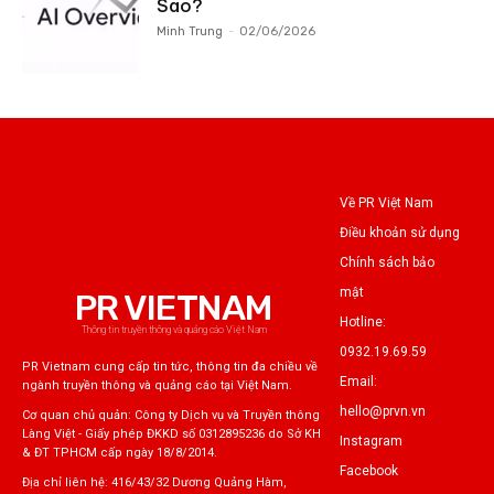
Sao?
Minh Trung
-
02/06/2026
Về PR Việt Nam
Điều khoản sử dụng
Chính sách bảo
mật
PR VIETNAM
Hotline:
Thông tin truyền thông và quảng cáo Việt Nam
0932.19.69.59
PR Vietnam cung cấp tin tức, thông tin đa chiều về
Email:
ngành truyền thông và quảng cáo tại Việt Nam.
hello@prvn.vn
Cơ quan chủ quản: Công ty Dịch vụ và Truyền thông
Làng Việt - Giấy phép ĐKKD số 0312895236 do Sở KH
Instagram
& ĐT TPHCM cấp ngày 18/8/2014.
Facebook
Địa chỉ liên hệ: 416/43/32 Dương Quảng Hàm,