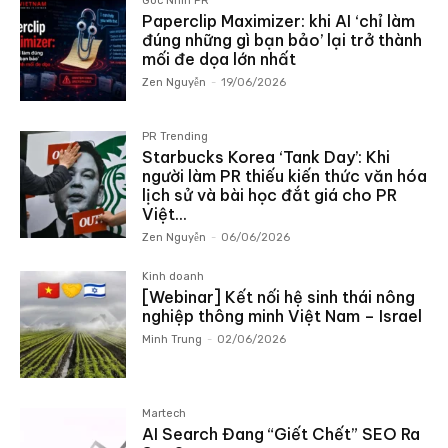
Góc Nhìn PR
Paperclip Maximizer: khi AI ‘chỉ làm
đúng những gì bạn bảo’ lại trở thành
mối đe dọa lớn nhất
Zen Nguyễn
-
19/06/2026
PR Trending
Starbucks Korea ‘Tank Day’: Khi
người làm PR thiếu kiến thức văn hóa
lịch sử và bài học đắt giá cho PR
Việt...
Zen Nguyễn
-
06/06/2026
Kinh doanh
[Webinar] Kết nối hệ sinh thái nông
nghiệp thông minh Việt Nam – Israel
Minh Trung
-
02/06/2026
Martech
AI Search Đang “Giết Chết” SEO Ra