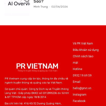
Sao?
Minh Trung
-
02/06/2026
Về PR Việt Nam
Điều khoản sử dụng
Chính sách bảo
mật
PR VIETNAM
Hotline:
Thông tin truyền thông và quảng cáo Việt Nam
0932.19.69.59
PR Vietnam cung cấp tin tức, thông tin đa chiều về
Email:
ngành truyền thông và quảng cáo tại Việt Nam.
hello@prvn.vn
Cơ quan chủ quản: Công ty Dịch vụ và Truyền thông
Làng Việt - Giấy phép ĐKKD số 0312895236 do Sở KH
Instagram
& ĐT TPHCM cấp ngày 18/8/2014.
Facebook
Địa chỉ liên hệ: 416/43/32 Dương Quảng Hàm,