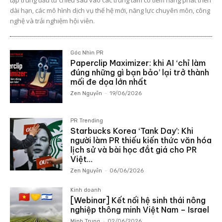
tập trung đầu tư chiều sâu vào các trung tâm có tiềm năng phát triển
dài hạn, các mô hình dịch vụ thế hệ mới, năng lực chuyên môn, công
nghệ và trải nghiệm hội viên.
Góc Nhìn PR
Paperclip Maximizer: khi AI ‘chỉ làm
đúng những gì bạn bảo’ lại trở thành
mối đe dọa lớn nhất
Zen Nguyễn
-
19/06/2026
PR Trending
Starbucks Korea ‘Tank Day’: Khi
người làm PR thiếu kiến thức văn hóa
lịch sử và bài học đắt giá cho PR
Việt...
Zen Nguyễn
-
06/06/2026
Kinh doanh
[Webinar] Kết nối hệ sinh thái nông
nghiệp thông minh Việt Nam – Israel
Minh Trung
-
02/06/2026