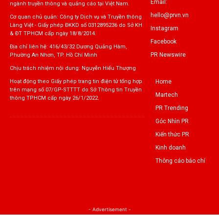
Email:
ngành truyền thông và quảng cáo tại Việt Nam.
hello@prvn.vn
Cơ quan chủ quản: Công ty Dịch vụ và Truyền thông
Làng Việt - Giấy phép ĐKKD số 0312895236 do Sở KH
Instagram
& ĐT TPHCM cấp ngày 18/8/2014.
Facebook
Địa chỉ liên hệ: 416/43/32 Dương Quảng Hàm,
PR Newswire
Phường An Nhơn, TP. Hồ Chí Minh
Chịu trách nhiệm nội dung: Nguyễn Hiếu Thượng
Home
Hoạt động theo Giấy phép trang tin điện tử tổng hợp
trên mạng số 07/GP-STTTT do Sở Thông tin Truyền
Martech
thông TPHCM cấp ngày 26/1/2022.
PR Trending
Góc Nhìn PR
Kiến thức PR
Kinh doanh
Thông cáo báo chí
- Advertisement -