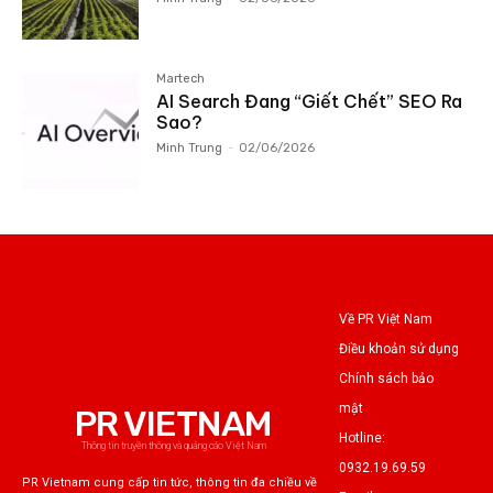
Martech
AI Search Đang “Giết Chết” SEO Ra
Sao?
Minh Trung
-
02/06/2026
Về PR Việt Nam
Điều khoản sử dụng
Chính sách bảo
mật
PR VIETNAM
Hotline:
Thông tin truyền thông và quảng cáo Việt Nam
0932.19.69.59
PR Vietnam cung cấp tin tức, thông tin đa chiều về