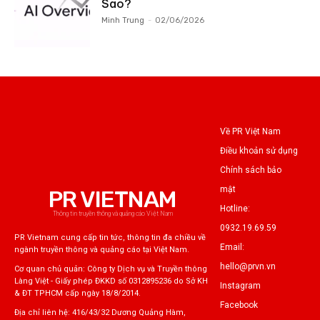
Sao?
Minh Trung
-
02/06/2026
Về PR Việt Nam
Điều khoản sử dụng
Chính sách bảo
mật
PR VIETNAM
Hotline:
Thông tin truyền thông và quảng cáo Việt Nam
0932.19.69.59
PR Vietnam cung cấp tin tức, thông tin đa chiều về
Email:
ngành truyền thông và quảng cáo tại Việt Nam.
hello@prvn.vn
Cơ quan chủ quản: Công ty Dịch vụ và Truyền thông
Làng Việt - Giấy phép ĐKKD số 0312895236 do Sở KH
Instagram
& ĐT TPHCM cấp ngày 18/8/2014.
Facebook
Địa chỉ liên hệ: 416/43/32 Dương Quảng Hàm,