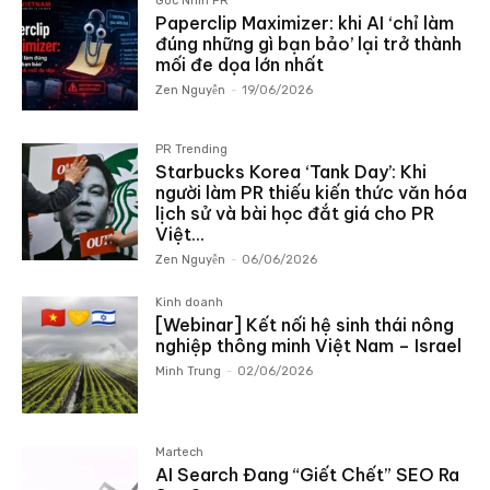
Góc Nhìn PR
Paperclip Maximizer: khi AI ‘chỉ làm
đúng những gì bạn bảo’ lại trở thành
mối đe dọa lớn nhất
Zen Nguyễn
-
19/06/2026
PR Trending
Starbucks Korea ‘Tank Day’: Khi
người làm PR thiếu kiến thức văn hóa
lịch sử và bài học đắt giá cho PR
Việt...
Zen Nguyễn
-
06/06/2026
Kinh doanh
[Webinar] Kết nối hệ sinh thái nông
nghiệp thông minh Việt Nam – Israel
Minh Trung
-
02/06/2026
Martech
AI Search Đang “Giết Chết” SEO Ra