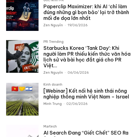
Góc Nhìn PR
Paperclip Maximizer: khi AI ‘chỉ làm
đúng những gì bạn bảo’ lại trở thành
mối đe dọa lớn nhất
Zen Nguyễn
-
19/06/2026
PR Trending
Starbucks Korea ‘Tank Day’: Khi
người làm PR thiếu kiến thức văn hóa
lịch sử và bài học đắt giá cho PR
Việt...
Zen Nguyễn
-
06/06/2026
Kinh doanh
[Webinar] Kết nối hệ sinh thái nông
nghiệp thông minh Việt Nam – Israel
Minh Trung
-
02/06/2026
Martech
AI Search Đang “Giết Chết” SEO Ra