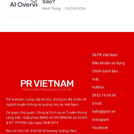
Sao?
Minh Trung
-
02/06/2026
Về PR Việt Nam
Điều khoản sử dụng
Chính sách bảo
mật
PR VIETNAM
Hotline:
Thông tin truyền thông và quảng cáo Việt Nam
0932.19.69.59
PR Vietnam cung cấp tin tức, thông tin đa chiều về
Email:
ngành truyền thông và quảng cáo tại Việt Nam.
hello@prvn.vn
Cơ quan chủ quản: Công ty Dịch vụ và Truyền thông
Làng Việt - Giấy phép ĐKKD số 0312895236 do Sở KH
Instagram
& ĐT TPHCM cấp ngày 18/8/2014.
Facebook
Địa chỉ liên hệ: 416/43/32 Dương Quảng Hàm,