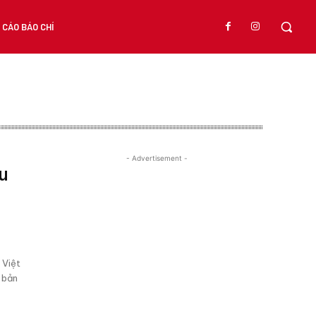
CÁO BÁO CHÍ
- Advertisement -
u
 Việt
n bản