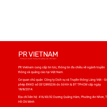
PR VIETNAM
Thông tin truyền thông và quảng cáo Việt Nam
PR Vietnam cung cấp tin tức, thông tin đa chiều về ngành truyền
thông và quảng cáo tại Việt Nam.
Cơ quan chủ quản: Công ty Dịch vụ và Truyền thông Làng Việt - G
phép ĐKKD số 0312895236 do Sở KH & ĐT TPHCM cấp ngày
18/8/2014.
Địa chỉ liên hệ: 416/43/32 Dương Quảng Hàm, Phường An Nhơn, T
Hồ Chí Minh