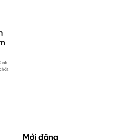
n
am
Kinh
 chất
Mới đăng