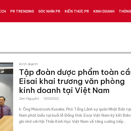
ECH
PR TRENDING
GÓC NHÌN PR
KIẾN THỨC PR
KINH DOANH
THÔNG 
Kinh doanh
Tập đoàn dược phẩm toàn cầ
Eisai khai trương văn phòng
kinh doanh tại Việt Nam
Zen Nguyễn
-
13/05/2022
h. Ông Masatoshi Kusaka, Phó Tổng Lãnh sự quán Nhật Bản tại
Nam phát biểu tại buổi lễ Đồng thời, Eisai Việt Nam ký kết Biê
ghi nhớ với Hội Thần Kinh Học Việt Nam về tăng cường tiếp...