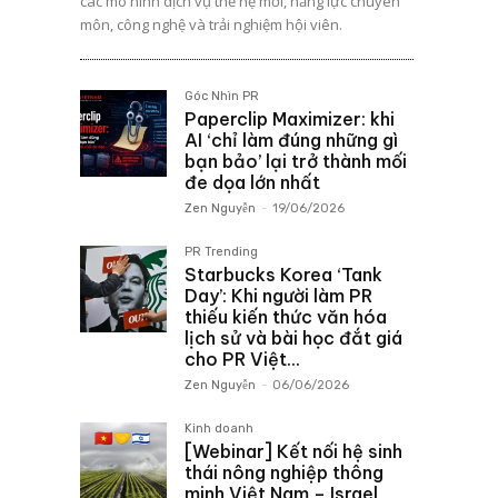
các mô hình dịch vụ thế hệ mới, năng lực chuyên
môn, công nghệ và trải nghiệm hội viên.
Góc Nhìn PR
Paperclip Maximizer: khi
AI ‘chỉ làm đúng những gì
bạn bảo’ lại trở thành mối
đe dọa lớn nhất
Zen Nguyễn
-
19/06/2026
PR Trending
Starbucks Korea ‘Tank
Day’: Khi người làm PR
thiếu kiến thức văn hóa
lịch sử và bài học đắt giá
cho PR Việt...
Zen Nguyễn
-
06/06/2026
Kinh doanh
[Webinar] Kết nối hệ sinh
thái nông nghiệp thông
minh Việt Nam – Israel