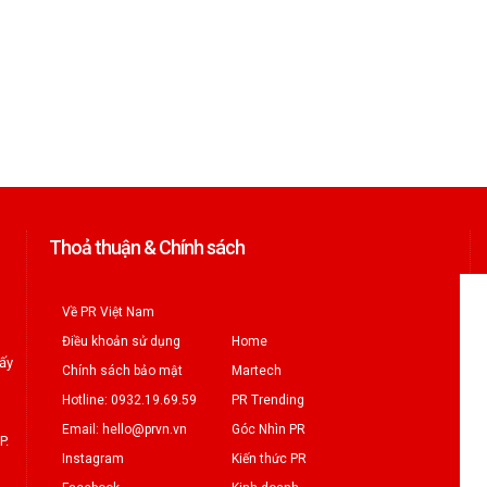
Thoả thuận & Chính sách
Về PR Việt Nam
Điều khoản sử dụng
Home
iấy
Chính sách bảo mật
Martech
Hotline: 0932.19.69.59
PR Trending
Email: hello@prvn.vn
Góc Nhìn PR
P.
Instagram
Kiến thức PR