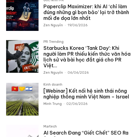
Góc Nhìn PR
Paperclip Maximizer: khi AI ‘chỉ làm
đúng những gì bạn bảo’ lại trở thành
mối đe dọa lớn nhất
Zen Nguyễn
-
19/06/2026
PR Trending
Starbucks Korea ‘Tank Day’: Khi
người làm PR thiếu kiến thức văn hóa
lịch sử và bài học đắt giá cho PR
Việt...
Zen Nguyễn
-
06/06/2026
Kinh doanh
[Webinar] Kết nối hệ sinh thái nông
nghiệp thông minh Việt Nam – Israel
Minh Trung
-
02/06/2026
Martech
AI Search Đang “Giết Chết” SEO Ra