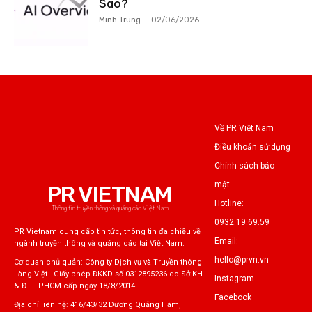
Sao?
Minh Trung
-
02/06/2026
Về PR Việt Nam
Điều khoản sử dụng
Chính sách bảo
mật
PR VIETNAM
Hotline:
Thông tin truyền thông và quảng cáo Việt Nam
0932.19.69.59
PR Vietnam cung cấp tin tức, thông tin đa chiều về
Email:
ngành truyền thông và quảng cáo tại Việt Nam.
hello@prvn.vn
Cơ quan chủ quản: Công ty Dịch vụ và Truyền thông
Làng Việt - Giấy phép ĐKKD số 0312895236 do Sở KH
Instagram
& ĐT TPHCM cấp ngày 18/8/2014.
Facebook
Địa chỉ liên hệ: 416/43/32 Dương Quảng Hàm,