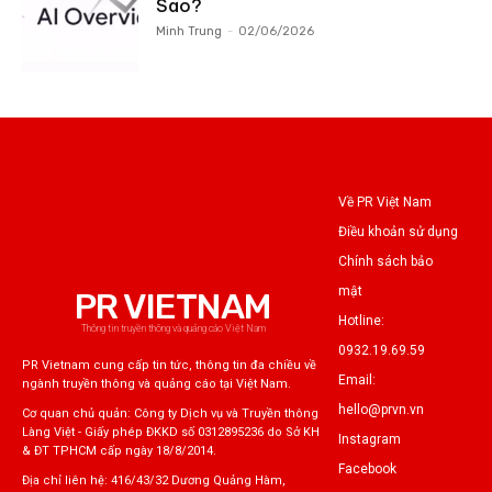
Sao?
Minh Trung
-
02/06/2026
Về PR Việt Nam
Điều khoản sử dụng
Chính sách bảo
mật
PR VIETNAM
Hotline:
Thông tin truyền thông và quảng cáo Việt Nam
0932.19.69.59
PR Vietnam cung cấp tin tức, thông tin đa chiều về
Email:
ngành truyền thông và quảng cáo tại Việt Nam.
hello@prvn.vn
Cơ quan chủ quản: Công ty Dịch vụ và Truyền thông
Làng Việt - Giấy phép ĐKKD số 0312895236 do Sở KH
Instagram
& ĐT TPHCM cấp ngày 18/8/2014.
Facebook
Địa chỉ liên hệ: 416/43/32 Dương Quảng Hàm,