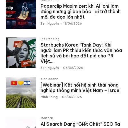
Góc Nhìn PR
Paperclip Maximizer: khi AI ‘chỉ làm
đúng những gì bạn bảo’ lại trở thành
mối đe dọa lớn nhất
Zen Nguyễn
-
19/06/2026
PR Trending
Starbucks Korea ‘Tank Day’: Khi
người làm PR thiếu kiến thức văn hóa
lịch sử và bài học đắt giá cho PR
Việt...
Zen Nguyễn
-
06/06/2026
Kinh doanh
[Webinar] Kết nối hệ sinh thái nông
nghiệp thông minh Việt Nam – Israel
Minh Trung
-
02/06/2026
Martech
AI Search Đang “Giết Chết” SEO Ra