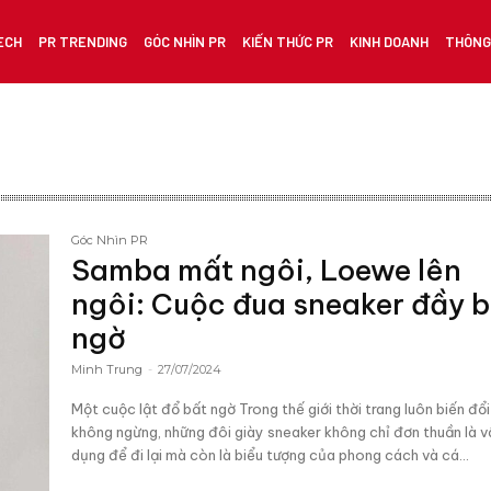
ECH
PR TRENDING
GÓC NHÌN PR
KIẾN THỨC PR
KINH DOANH
THÔNG 
Góc Nhìn PR
Samba mất ngôi, Loewe lên
ngôi: Cuộc đua sneaker đầy 
ngờ
Minh Trung
-
27/07/2024
Một cuộc lật đổ bất ngờ Trong thế giới thời trang luôn biến đổi
không ngừng, những đôi giày sneaker không chỉ đơn thuần là v
dụng để đi lại mà còn là biểu tượng của phong cách và cá...