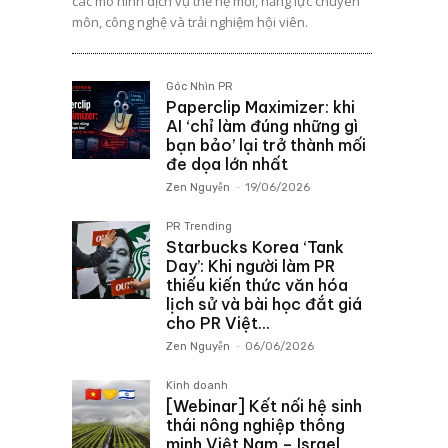
các mô hình dịch vụ thế hệ mới, năng lực chuyên
môn, công nghệ và trải nghiệm hội viên.
Góc Nhìn PR
Paperclip Maximizer: khi
AI ‘chỉ làm đúng những gì
bạn bảo’ lại trở thành mối
đe dọa lớn nhất
Zen Nguyễn
-
19/06/2026
PR Trending
Starbucks Korea ‘Tank
Day’: Khi người làm PR
thiếu kiến thức văn hóa
lịch sử và bài học đắt giá
cho PR Việt...
Zen Nguyễn
-
06/06/2026
Kinh doanh
[Webinar] Kết nối hệ sinh
thái nông nghiệp thông
minh Việt Nam – Israel