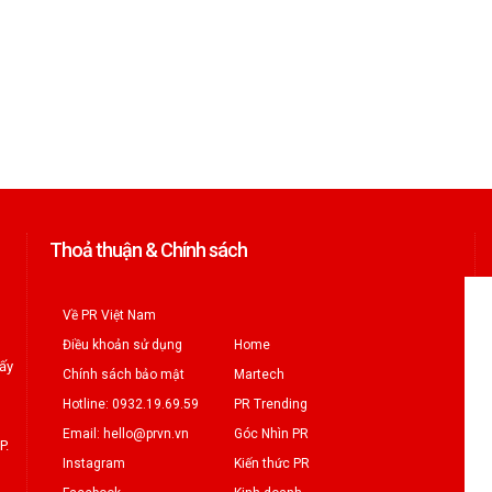
Thoả thuận & Chính sách
Về PR Việt Nam
Điều khoản sử dụng
Home
iấy
Chính sách bảo mật
Martech
Hotline: 0932.19.69.59
PR Trending
Email: hello@prvn.vn
Góc Nhìn PR
P.
Instagram
Kiến thức PR