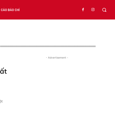
CÁO BÁO CHÍ
- Advertisement -
bất
ật