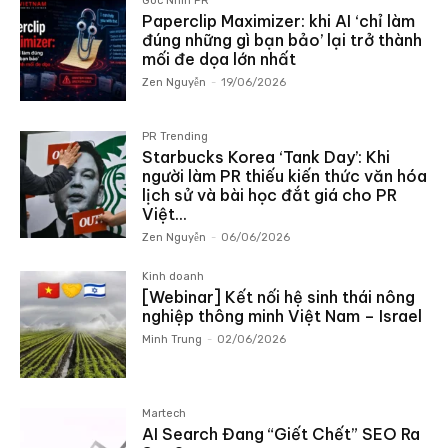
Góc Nhìn PR
Paperclip Maximizer: khi AI ‘chỉ làm
đúng những gì bạn bảo’ lại trở thành
mối đe dọa lớn nhất
Zen Nguyễn
-
19/06/2026
PR Trending
Starbucks Korea ‘Tank Day’: Khi
người làm PR thiếu kiến thức văn hóa
lịch sử và bài học đắt giá cho PR
Việt...
Zen Nguyễn
-
06/06/2026
Kinh doanh
[Webinar] Kết nối hệ sinh thái nông
nghiệp thông minh Việt Nam – Israel
Minh Trung
-
02/06/2026
Martech
AI Search Đang “Giết Chết” SEO Ra