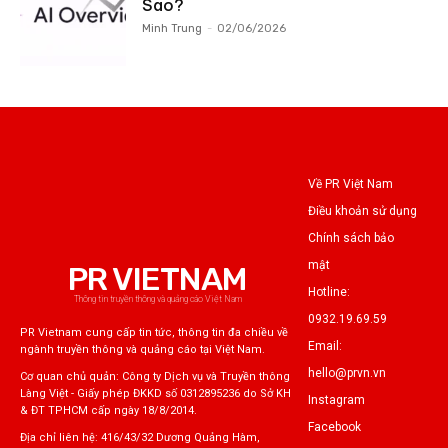
Sao?
Minh Trung
-
02/06/2026
Về PR Việt Nam
Điều khoản sử dụng
Chính sách bảo
mật
PR VIETNAM
Hotline:
Thông tin truyền thông và quảng cáo Việt Nam
0932.19.69.59
PR Vietnam cung cấp tin tức, thông tin đa chiều về
Email:
ngành truyền thông và quảng cáo tại Việt Nam.
hello@prvn.vn
Cơ quan chủ quản: Công ty Dịch vụ và Truyền thông
Làng Việt - Giấy phép ĐKKD số 0312895236 do Sở KH
Instagram
& ĐT TPHCM cấp ngày 18/8/2014.
Facebook
Địa chỉ liên hệ: 416/43/32 Dương Quảng Hàm,