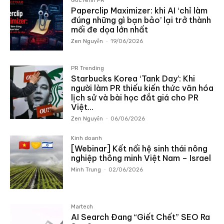
Góc Nhìn PR
Paperclip Maximizer: khi AI ‘chỉ làm
đúng những gì bạn bảo’ lại trở thành
mối đe dọa lớn nhất
Zen Nguyễn
-
19/06/2026
PR Trending
Starbucks Korea ‘Tank Day’: Khi
người làm PR thiếu kiến thức văn hóa
lịch sử và bài học đắt giá cho PR
Việt...
Zen Nguyễn
-
06/06/2026
Kinh doanh
[Webinar] Kết nối hệ sinh thái nông
nghiệp thông minh Việt Nam – Israel
Minh Trung
-
02/06/2026
Martech
AI Search Đang “Giết Chết” SEO Ra