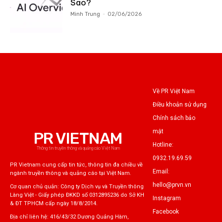
Sao?
Minh Trung
-
02/06/2026
Về PR Việt Nam
Điều khoản sử dụng
Chính sách bảo
mật
PR VIETNAM
Hotline:
Thông tin truyền thông và quảng cáo Việt Nam
0932.19.69.59
PR Vietnam cung cấp tin tức, thông tin đa chiều về
Email:
ngành truyền thông và quảng cáo tại Việt Nam.
hello@prvn.vn
Cơ quan chủ quản: Công ty Dịch vụ và Truyền thông
Làng Việt - Giấy phép ĐKKD số 0312895236 do Sở KH
Instagram
& ĐT TPHCM cấp ngày 18/8/2014.
Facebook
Địa chỉ liên hệ: 416/43/32 Dương Quảng Hàm,