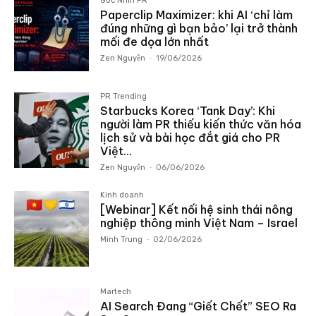
Góc Nhìn PR
Paperclip Maximizer: khi AI ‘chỉ làm
đúng những gì bạn bảo’ lại trở thành
mối đe dọa lớn nhất
Zen Nguyễn
-
19/06/2026
PR Trending
Starbucks Korea ‘Tank Day’: Khi
người làm PR thiếu kiến thức văn hóa
lịch sử và bài học đắt giá cho PR
Việt...
Zen Nguyễn
-
06/06/2026
Kinh doanh
[Webinar] Kết nối hệ sinh thái nông
nghiệp thông minh Việt Nam – Israel
Minh Trung
-
02/06/2026
Martech
AI Search Đang “Giết Chết” SEO Ra