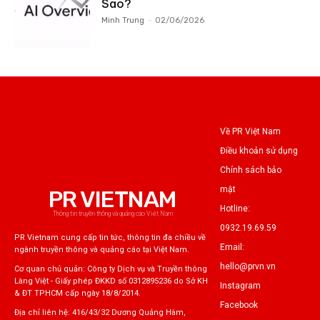
Sao?
Minh Trung
-
02/06/2026
Về PR Việt Nam
Điều khoản sử dụng
Chính sách bảo
mật
PR VIETNAM
Hotline:
Thông tin truyền thông và quảng cáo Việt Nam
0932.19.69.59
PR Vietnam cung cấp tin tức, thông tin đa chiều về
Email:
ngành truyền thông và quảng cáo tại Việt Nam.
hello@prvn.vn
Cơ quan chủ quản: Công ty Dịch vụ và Truyền thông
Làng Việt - Giấy phép ĐKKD số 0312895236 do Sở KH
Instagram
& ĐT TPHCM cấp ngày 18/8/2014.
Facebook
Địa chỉ liên hệ: 416/43/32 Dương Quảng Hàm,