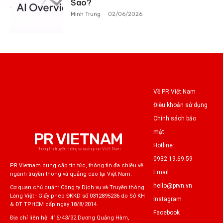
Sao?
Minh Trung
-
02/06/2026
Về PR Việt Nam
Điều khoản sử dụng
Chính sách bảo
mật
PR VIETNAM
Hotline:
Thông tin truyền thông và quảng cáo Việt Nam
0932.19.69.59
PR Vietnam cung cấp tin tức, thông tin đa chiều về
Email:
ngành truyền thông và quảng cáo tại Việt Nam.
hello@prvn.vn
Cơ quan chủ quản: Công ty Dịch vụ và Truyền thông
Làng Việt - Giấy phép ĐKKD số 0312895236 do Sở KH
Instagram
& ĐT TPHCM cấp ngày 18/8/2014.
Facebook
Địa chỉ liên hệ: 416/43/32 Dương Quảng Hàm,