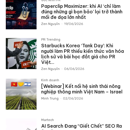
Góc Nhìn PR
Paperclip Maximizer: khi AI ‘chỉ làm
đúng những gì bạn bảo’ lại trở thành
mối đe dọa lớn nhất
Zen Nguyễn
-
19/06/2026
PR Trending
Starbucks Korea ‘Tank Day’: Khi
người làm PR thiếu kiến thức văn hóa
lịch sử và bài học đắt giá cho PR
Việt...
Zen Nguyễn
-
06/06/2026
Kinh doanh
[Webinar] Kết nối hệ sinh thái nông
nghiệp thông minh Việt Nam – Israel
Minh Trung
-
02/06/2026
Martech
AI Search Đang “Giết Chết” SEO Ra