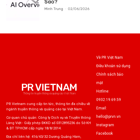
Sao?
Minh Trung
-
02/06/2026
Về PR Việt Nam
Điều khoản sử dụng
Chính sách bảo
mật
PR VIETNAM
Hotline:
Thông tin truyền thông và quảng cáo Việt Nam
0932.19.69.59
PR Vietnam cung cấp tin tức, thông tin đa chiều về
Email:
ngành truyền thông và quảng cáo tại Việt Nam.
hello@prvn.vn
Cơ quan chủ quản: Công ty Dịch vụ và Truyền thông
Làng Việt - Giấy phép ĐKKD số 0312895236 do Sở KH
Instagram
& ĐT TPHCM cấp ngày 18/8/2014.
Facebook
Địa chỉ liên hệ: 416/43/32 Dương Quảng Hàm,