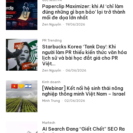
Góc Nhìn PR
Paperclip Maximizer: khi AI ‘chỉ làm
đúng những gì bạn bảo’ lại trở thành
mối đe dọa lớn nhất
Zen Nguyễn
-
19/06/2026
PR Trending
Starbucks Korea ‘Tank Day’: Khi
người làm PR thiếu kiến thức văn hóa
lịch sử và bài học đắt giá cho PR
Việt...
Zen Nguyễn
-
06/06/2026
Kinh doanh
[Webinar] Kết nối hệ sinh thái nông
nghiệp thông minh Việt Nam – Israel
Minh Trung
-
02/06/2026
Martech
AI Search Đang “Giết Chết” SEO Ra