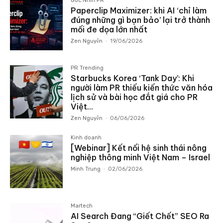
Góc Nhìn PR
Paperclip Maximizer: khi AI ‘chỉ làm
đúng những gì bạn bảo’ lại trở thành
mối đe dọa lớn nhất
Zen Nguyễn
-
19/06/2026
PR Trending
Starbucks Korea ‘Tank Day’: Khi
người làm PR thiếu kiến thức văn hóa
lịch sử và bài học đắt giá cho PR
Việt...
Zen Nguyễn
-
06/06/2026
Kinh doanh
[Webinar] Kết nối hệ sinh thái nông
nghiệp thông minh Việt Nam – Israel
Minh Trung
-
02/06/2026
Martech
AI Search Đang “Giết Chết” SEO Ra