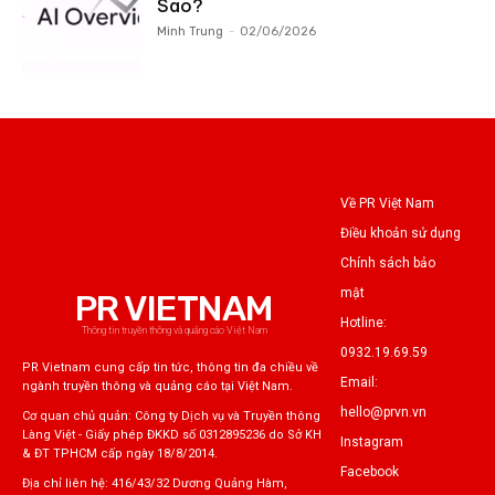
Sao?
Minh Trung
-
02/06/2026
Về PR Việt Nam
Điều khoản sử dụng
Chính sách bảo
mật
PR VIETNAM
Hotline:
Thông tin truyền thông và quảng cáo Việt Nam
0932.19.69.59
PR Vietnam cung cấp tin tức, thông tin đa chiều về
Email:
ngành truyền thông và quảng cáo tại Việt Nam.
hello@prvn.vn
Cơ quan chủ quản: Công ty Dịch vụ và Truyền thông
Làng Việt - Giấy phép ĐKKD số 0312895236 do Sở KH
Instagram
& ĐT TPHCM cấp ngày 18/8/2014.
Facebook
Địa chỉ liên hệ: 416/43/32 Dương Quảng Hàm,