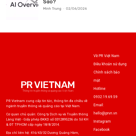
Sao?
Minh Trung
-
02/06/2026
Về PR Việt Nam
Điều khoản sử dụng
Chính sách bảo
mật
PR VIETNAM
Hotline:
Thông tin truyền thông và quảng cáo Việt Nam
0932.19.69.59
PR Vietnam cung cấp tin tức, thông tin đa chiều về
Email:
ngành truyền thông và quảng cáo tại Việt Nam.
hello@prvn.vn
Cơ quan chủ quản: Công ty Dịch vụ và Truyền thông
Làng Việt - Giấy phép ĐKKD số 0312895236 do Sở KH
Instagram
& ĐT TPHCM cấp ngày 18/8/2014.
Facebook
Địa chỉ liên hệ: 416/43/32 Dương Quảng Hàm,