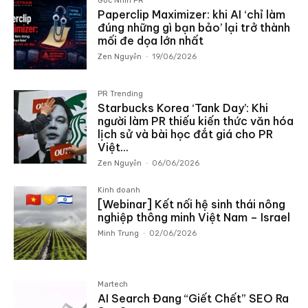
Góc Nhìn PR
Paperclip Maximizer: khi AI ‘chỉ làm
đúng những gì bạn bảo’ lại trở thành
mối đe dọa lớn nhất
Zen Nguyễn
-
19/06/2026
PR Trending
Starbucks Korea ‘Tank Day’: Khi
người làm PR thiếu kiến thức văn hóa
lịch sử và bài học đắt giá cho PR
Việt...
Zen Nguyễn
-
06/06/2026
Kinh doanh
[Webinar] Kết nối hệ sinh thái nông
nghiệp thông minh Việt Nam – Israel
Minh Trung
-
02/06/2026
Martech
AI Search Đang “Giết Chết” SEO Ra