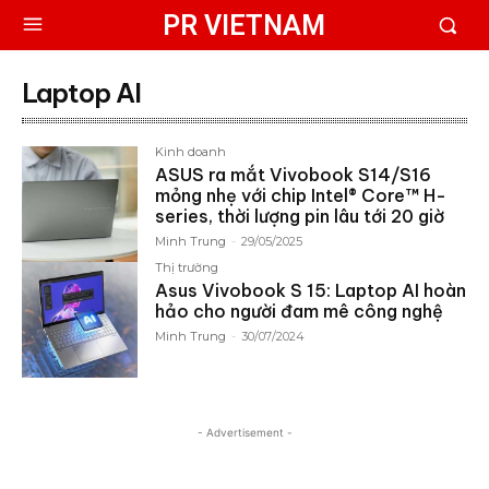
PR VIETNAM
Laptop AI
Kinh doanh
ASUS ra mắt Vivobook S14/S16
mỏng nhẹ với chip Intel® Core™ H-
series, thời lượng pin lâu tới 20 giờ
Minh Trung
-
29/05/2025
Thị trường
Asus Vivobook S 15: Laptop AI hoàn
hảo cho người đam mê công nghệ
Minh Trung
-
30/07/2024
- Advertisement -