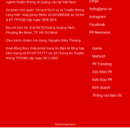
Email:
ngành truyền thông và quảng cáo tại Việt Nam.
hello@prvn.vn
Cơ quan chủ quản: Công ty Dịch vụ và Truyền thông
Làng Việt - Giấy phép ĐKKD số 0312895236 do Sở KH
Instagram
& ĐT TPHCM cấp ngày 18/8/2014.
Facebook
Địa chỉ liên hệ: 416/43/32 Dương Quảng Hàm,
PR Newswire
Phường An Nhơn, TP. Hồ Chí Minh
Chịu trách nhiệm nội dung: Nguyễn Hiếu Thượng
Home
Hoạt động theo Giấy phép trang tin điện tử tổng hợp
trên mạng số 07/GP-STTTT do Sở Thông tin Truyền
Martech
thông TPHCM cấp ngày 26/1/2022.
PR Trending
Góc Nhìn PR
Kiến thức PR
Kinh doanh
Thông cáo báo chí
- Advertisement -