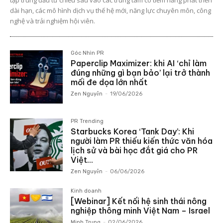
tập trung đầu tư chiều sâu vào các trung tâm có tiềm năng phát triển
dài hạn, các mô hình dịch vụ thế hệ mới, năng lực chuyên môn, công
nghệ và trải nghiệm hội viên.
Góc Nhìn PR
Paperclip Maximizer: khi AI ‘chỉ làm
đúng những gì bạn bảo’ lại trở thành
mối đe dọa lớn nhất
Zen Nguyễn
-
19/06/2026
PR Trending
Starbucks Korea ‘Tank Day’: Khi
người làm PR thiếu kiến thức văn hóa
lịch sử và bài học đắt giá cho PR
Việt...
Zen Nguyễn
-
06/06/2026
Kinh doanh
[Webinar] Kết nối hệ sinh thái nông
nghiệp thông minh Việt Nam – Israel
Minh Trung
-
02/06/2026