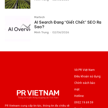
Martech
AI Search Đang “Giết Chết” SEO Ra
Sao?
Minh Trung
-
02/06/2026
Về PR Việt Nam
Điều khoản sử dụng
Chính sách bảo
mật
PR VIETNAM
Hotline:
Thông tin truyền thông và quảng cáo Việt Nam
0932.19.69.59
PR Vietnam cung cấp tin tức, thông tin đa chiều về