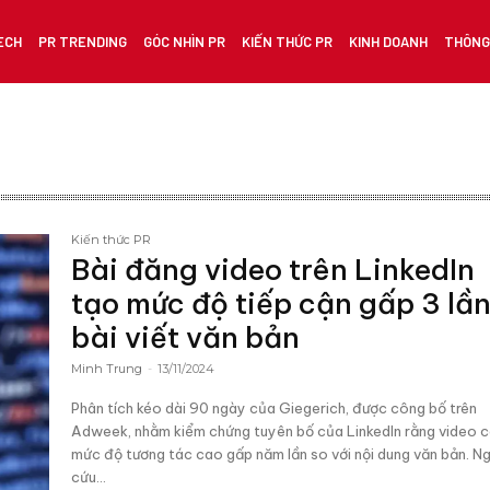
ECH
PR TRENDING
GÓC NHÌN PR
KIẾN THỨC PR
KINH DOANH
THÔNG 
Kiến thức PR
Bài đăng video trên LinkedIn
tạo mức độ tiếp cận gấp 3 lầ
bài viết văn bản
Minh Trung
-
13/11/2024
Phân tích kéo dài 90 ngày của Giegerich, được công bố trên
Adweek, nhằm kiểm chứng tuyên bố của LinkedIn rằng video 
mức độ tương tác cao gấp năm lần so với nội dung văn bản. N
cứu...