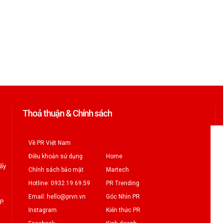
Thoả thuận & Chính sách
Về PR Việt Nam
Điều khoản sử dụng
Home
iấy
Chính sách bảo mật
Martech
Hotline: 0932.19.69.59
PR Trending
Email: hello@prvn.vn
Góc Nhìn PR
P.
Instagram
Kiến thức PR