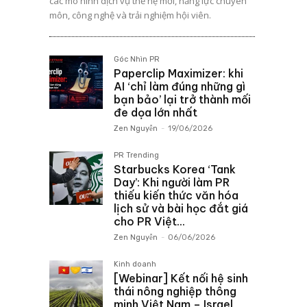
các mô hình dịch vụ thế hệ mới, năng lực chuyên
môn, công nghệ và trải nghiệm hội viên.
Góc Nhìn PR
Paperclip Maximizer: khi
AI ‘chỉ làm đúng những gì
bạn bảo’ lại trở thành mối
đe dọa lớn nhất
Zen Nguyễn
-
19/06/2026
PR Trending
Starbucks Korea ‘Tank
Day’: Khi người làm PR
thiếu kiến thức văn hóa
lịch sử và bài học đắt giá
cho PR Việt...
Zen Nguyễn
-
06/06/2026
Kinh doanh
[Webinar] Kết nối hệ sinh
thái nông nghiệp thông
minh Việt Nam – Israel