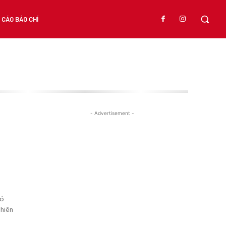
CÁO BÁO CHÍ
- Advertisement -
n
có
ghiên