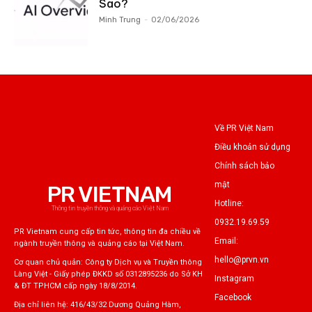
Sao?
Minh Trung
-
02/06/2026
Về PR Việt Nam
Điều khoản sử dụng
Chính sách bảo
mật
PR VIETNAM
Hotline:
Thông tin truyền thông và quảng cáo Việt Nam
0932.19.69.59
PR Vietnam cung cấp tin tức, thông tin đa chiều về
Email:
ngành truyền thông và quảng cáo tại Việt Nam.
hello@prvn.vn
Cơ quan chủ quản: Công ty Dịch vụ và Truyền thông
Làng Việt - Giấy phép ĐKKD số 0312895236 do Sở KH
Instagram
& ĐT TPHCM cấp ngày 18/8/2014.
Facebook
Địa chỉ liên hệ: 416/43/32 Dương Quảng Hàm,