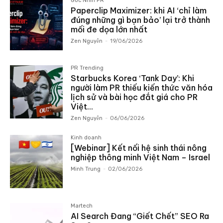
Góc Nhìn PR
Paperclip Maximizer: khi AI ‘chỉ làm
đúng những gì bạn bảo’ lại trở thành
mối đe dọa lớn nhất
Zen Nguyễn
-
19/06/2026
PR Trending
Starbucks Korea ‘Tank Day’: Khi
người làm PR thiếu kiến thức văn hóa
lịch sử và bài học đắt giá cho PR
Việt...
Zen Nguyễn
-
06/06/2026
Kinh doanh
[Webinar] Kết nối hệ sinh thái nông
nghiệp thông minh Việt Nam – Israel
Minh Trung
-
02/06/2026
Martech
AI Search Đang “Giết Chết” SEO Ra