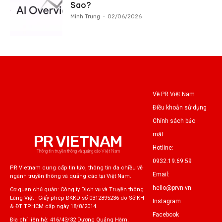
Sao?
Minh Trung
-
02/06/2026
Về PR Việt Nam
Điều khoản sử dụng
Chính sách bảo
mật
PR VIETNAM
Hotline:
Thông tin truyền thông và quảng cáo Việt Nam
0932.19.69.59
PR Vietnam cung cấp tin tức, thông tin đa chiều về
Email:
ngành truyền thông và quảng cáo tại Việt Nam.
hello@prvn.vn
Cơ quan chủ quản: Công ty Dịch vụ và Truyền thông
Làng Việt - Giấy phép ĐKKD số 0312895236 do Sở KH
Instagram
& ĐT TPHCM cấp ngày 18/8/2014.
Facebook
Địa chỉ liên hệ: 416/43/32 Dương Quảng Hàm,