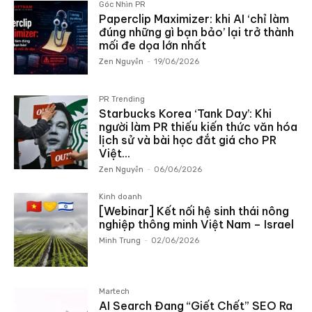
Góc Nhìn PR
Paperclip Maximizer: khi AI ‘chỉ làm
đúng những gì bạn bảo’ lại trở thành
mối đe dọa lớn nhất
Zen Nguyễn
-
19/06/2026
PR Trending
Starbucks Korea ‘Tank Day’: Khi
người làm PR thiếu kiến thức văn hóa
lịch sử và bài học đắt giá cho PR
Việt...
Zen Nguyễn
-
06/06/2026
Kinh doanh
[Webinar] Kết nối hệ sinh thái nông
nghiệp thông minh Việt Nam – Israel
Minh Trung
-
02/06/2026
Martech
AI Search Đang “Giết Chết” SEO Ra