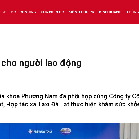
ECH
PR TRENDING
GÓC NHÌN PR
KIẾN THỨC PR
KINH DOANH
THÔNG 
 cho người lao động
Đa khoa Phương Nam đã phối hợp cùng Công ty C
, Hợp tác xã Taxi Đà Lạt thực hiện khám sức khỏ