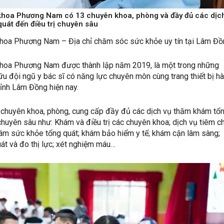
hoa Phương Nam có 13 chuyên khoa, phòng và đầy đủ các dịch
uát đến điều trị chuyên sâu
oa Phương Nam – Địa chỉ chăm sóc sức khỏe uy tín tại Lâm Đồ
hoa Phương Nam được thành lập năm 2019, là một trong những
 đội ngũ y bác sĩ có năng lực chuyên môn cùng trang thiết bị h
tỉnh Lâm Đồng hiện nay.
3 chuyên khoa, phòng, cung cấp đầy đủ các dịch vụ thăm khám tổ
 chuyên sâu như: Khám và điều trị các chuyên khoa; dịch vụ tiêm 
ám sức khỏe tổng quát; khám bảo hiểm y tế; khám cận lâm sàng;
át và đo thị lực; xét nghiệm máu…