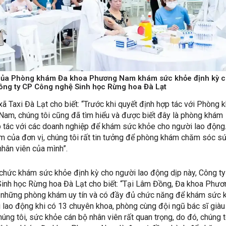
ĩ của Phòng khám Đa khoa Phương Nam khám sức khỏe định kỳ 
ông ty CP Công nghệ Sinh học Rừng hoa Đà Lạt
xã Taxi Đà Lạt cho biết: “Trước khi quyết định hợp tác với Phòng
am, chúng tôi cũng đã tìm hiểu và được biết đây là phòng khám
 tác với các doanh nghiệp để khám sức khỏe cho người lao động.
m của đơn vị, chúng tôi rất tin tưởng để phòng khám chăm sóc s
hân viên của mình”.
 chức khám sức khỏe định kỳ cho người lao động dịp này, Công t
inh học Rừng hoa Đà Lạt cho biết: “Tại Lâm Đồng, Đa khoa Phươ
 những phòng khám uy tín và có đầy đủ chức năng để khám sức 
 lao động khi có 13 chuyên khoa, phòng cùng đội ngũ bác sĩ giàu
húng tôi, sức khỏe cán bộ nhân viên rất quan trọng, do đó, chúng t