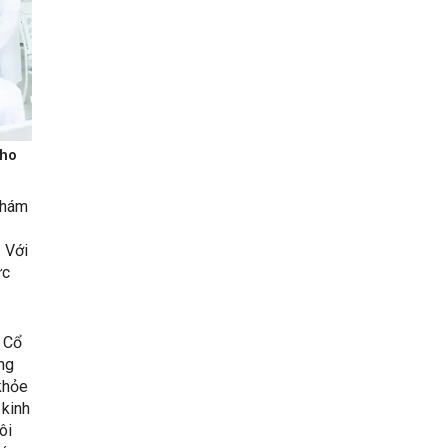
cho
 khám
 Với
ức
y Cổ
ng
khỏe
 kinh
ôi