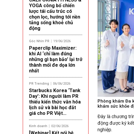
YOGA công bố chiến
lược tái cấu trúc có
chọn lọc, hướng tới nền
tảng sống khoẻ chủ
động
Góc Nhìn PR
19/06/2026
Paperclip Maximizer:
khi AI ‘chỉ làm đúng
những gì bạn bảo’ lại trở
thành mối đe dọa lớn
nhất
PR Trending
06/06/2026
Starbucks Korea ‘Tank
Day’: Khi người làm PR
Phòng khám Đa k
thiếu kiến thức văn hóa
khám sức khỏe đị
lịch sử và bài học đắt
giá cho PR Việt...
Đây là chương tr
động được ký kết
Kinh doanh
02/06/2026
nghiệp.
[Webinar] Kết nối hệ