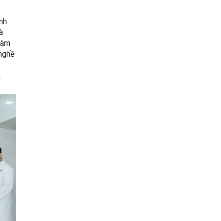
nh
à
làm
 nghề
.