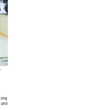
m
o
p ứng
h phố