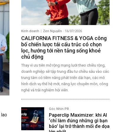
Kinh doanh
Zen Nguyễn
-
16/07/2026
CALIFORNIA FITNESS & YOGA công
bố chiến lược tái cấu trúc có chọn
lọc, hướng tới nền tảng sống khoẻ
chủ động
Thay vì ưu tiên mở rộng mạng lưới theo chiều rộng,
doanh nghiệp sẽ tập trung đầu tư chiều sâu vào các
trung tâm có tiềm năng phát triển dài hạn, các mô
hình dịch vụ thế hệ mới, năng lực chuyên môn, công
nghệ và trải nghiệm hội viên.
Góc Nhìn PR
 lao
Paperclip Maximizer: khi AI
‘chỉ làm đúng những gì bạn
bảo’ lại trở thành mối đe dọa
lớn nhất