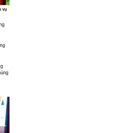
 vụ
ng
àng
ng
chủng