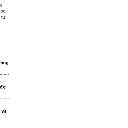
ng
hóa
 tư
ướng
 đe
ử và