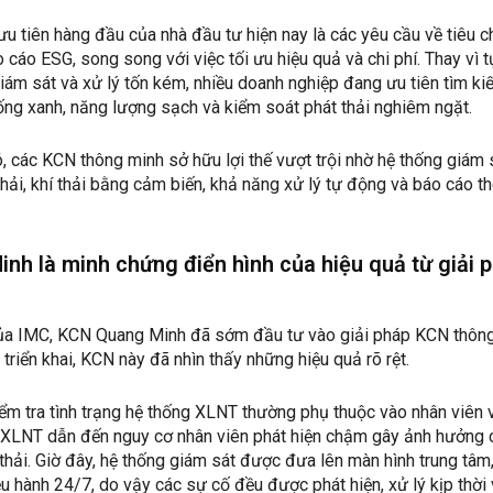
u tiên hàng đầu của nhà đầu tư hiện nay là các yêu cầu về tiêu 
 cáo ESG, song song với việc tối ưu hiệu quả và chi phí. Thay vì t
iám sát và xử lý tốn kém, nhiều doanh nghiệp đang ưu tiên tìm ki
ng xanh, năng lượng sạch và kiểm soát phát thải nghiêm ngặt.
, các KCN thông minh sở hữu lợi thế vượt trội nhờ hệ thống giám 
hải, khí thải bằng cảm biến, khả năng xử lý tự động và báo cáo t
nh là minh chứng điển hình của hiệu quả từ giải 
ủa IMC, KCN Quang Minh đã sớm đầu tư vào giải pháp KCN thôn
triển khai, KCN này đã nhìn thấy những hiệu quả rõ rệt.
iểm tra tình trạng hệ thống XLNT thường phụ thuộc vào nhân viên 
 XLNT dẫn đến nguy cơ nhân viên phát hiện chậm gây ảnh hưởng 
thải. Giờ đây, hệ thống giám sát được đưa lên màn hình trung tâm
ều hành 24/7, do vậy các sự cố đều được phát hiện, xử lý kịp thời