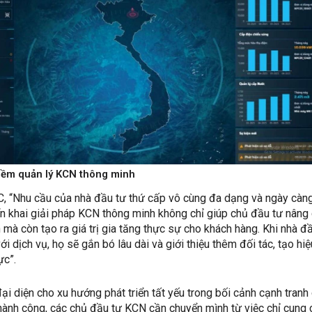
mềm quản lý KCN thông minh
C, “Nhu cầu của nhà đầu tư thứ cấp vô cùng đa dạng và ngày càn
iển khai giải pháp KCN thông minh không chỉ giúp chủ đầu tư nâng
 mà còn tạo ra giá trị gia tăng thực sự cho khách hàng. Khi nhà đ
ới dịch vụ, họ sẽ gắn bó lâu dài và giới thiệu thêm đối tác, tạo hiệ
ực”.
i diện cho xu hướng phát triển tất yếu trong bối cảnh cạnh tranh
thành công, các chủ đầu tư KCN cần chuyển mình từ việc chỉ cung