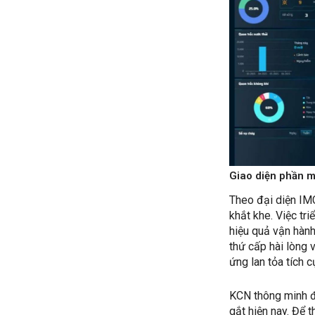
Giao diện phần 
Theo đại diện IM
khắt khe. Việc tr
hiệu quả vận hành
thứ cấp hài lòng v
ứng lan tỏa tích c
KCN thông minh đạ
gắt hiện nay. Để 