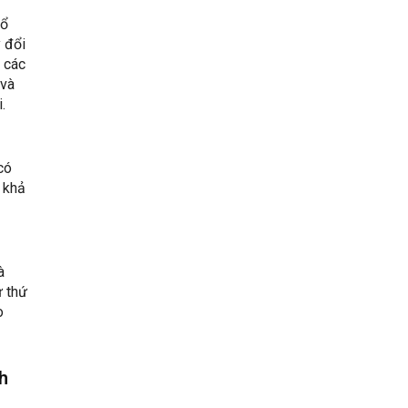
Cổ
 đổi
, các
 và
.
có
 khả
à
ư thứ
o
h