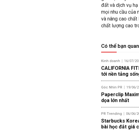
đất và dịch vụ hạ
mọi nhu cầu của 
và nâng cao chất 
chất lượng cao tr
Có thể bạn quan
Kinh doanh
16/07/20
CALIFORNIA FITN
tới nền tảng số
Góc Nhìn PR
19/06/2
Paperclip Maximi
dọa lớn nhất
PR Trending
06/06/2
Starbucks Korea 
bài học đắt giá c