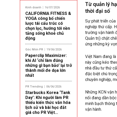
Từ quản lý h
Kinh doanh
16/07/2026
thời đại số
CALIFORNIA FITNESS &
YOGA công bố chiến
Sự phát triển củ
lược tái cấu trúc có
nghiệp thứ cấp. 
chọn lọc, hướng tới nền
trường vận hành ổ
tảng sống khoẻ chủ
động
Quản trị) chặt ch
ứng những kỳ vọn
Góc Nhìn PR
19/06/2026
Paperclip Maximizer:
Việt Nam đang là
khi AI ‘chỉ làm đúng
này cũng kéo theo
những gì bạn bảo’ lại trở
nhà đầu tư thứ cấ
thành mối đe dọa lớn
đặc biệt chú trọn
nhất
chuyên nghiệp, mô
PR Trending
06/06/2026
Những KCN vận hàn
Starbucks Korea ‘Tank
Day’: Khi người làm PR
nối đang dần bộc 
thiếu kiến thức văn hóa
minh bạch thông t
lịch sử và bài học đắt
vận hành.
giá cho PR Việt...