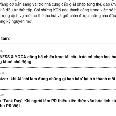
 tầng cơ bản sang vai trò nhà cung cấp giải pháp tổng thể, đáp ứ
nhà đầu tư thứ cấp. Chỉ những KCN nào thành công trong việc số 
lượng dịch vụ mới có thể thu hút và giữ chân được những nhà đầu
ong kỷ nguyên mới.
 tâm:
26
ESS & YOGA công bố chiến lược tái cấu trúc có chọn lọc, h
ng khoẻ chủ động
026
zer: khi AI ‘chỉ làm đúng những gì bạn bảo’ lại trở thành mối
026
‘Tank Day’: Khi người làm PR thiếu kiến thức văn hóa lịch s
ho PR Việt...