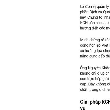
Là đơn vị quản lý
phần Dịch vụ Quả
này. Chúng tôi nh
KCN cần nhanh chó
hướng đến các mô 
Minh chứng rõ ràn
công nghiệp Việt
xu hướng lựa chọn
năng cung cấp dữ 
Ông Nguyễn Khắc 
không chỉ giúp ch
còn trực tiếp giả
cấp. Đây không cò
chất lượng dịch v
Giải pháp KCN
vụ