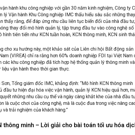
 vận hành khu công nghiệp với gần 30 năm kinh nghiệm, Công ty 
n lý Vận hành Khu Công nghiệp IMC thấu hiểu sâu sắc những thay
ận thấy rằng, để đáp ứng nhu cầu liên tục biến đổi của nhà đầu tư
ng thay đổi mô hình quản lý, tập trung đầu tư vào công nghệ số
hình tiên tiến như KCN tuần hoàn, KCN thông minh, KCN sinh thái
g cho xu hướng này, một khảo sát của Liên chi hội Bất động sản
 Nam (VIREA) chỉ ra rằng hơn 60% doanh nghiệp FDI tại Việt Nam 
 các khu công nghiệp đã tích hợp hệ thống quản lý thông minh và
liệu vận hành theo thời gian thực.
Sơn, Tổng giám đốc IMC, khẳng định: “Mô hình KCN thông minh
ủ đầu tư hiện đại hóa việc vận hành, quản lý KCN hiệu quả hơn, m
i quyết những nhu cầu cụ thể và ngày càng khắt khe của nhà đầu t
n là cuộc chơi của công nghệ, mà là cuộc đua trong việc nâng ca
ụ và trải nghiệm của khách hàng.”
 thông minh – Lời giải cho bài toán tối ưu hóa dịc