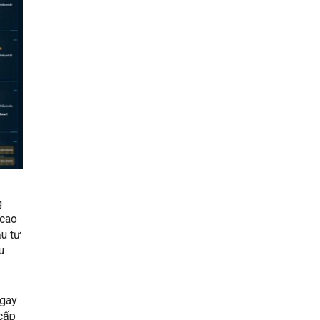
g
 cao
ầu tư
u
 gay
 cấp