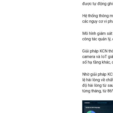
được tự động ghi 
Hệ thống thông m
các nguy cơ vi ph
Mô hình giám sát 
công tác quản lý,
Giải pháp KCN th
camera và IoT gi
số hạ tầng khác,
Nhờ giải pháp KCN
lệ hài lòng về ch
độ hài lòng từ sa
từng tháng, từ 86