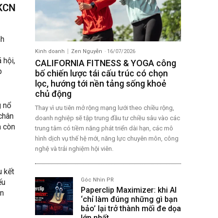
 KCN
nh
Kinh doanh
Zen Nguyễn
-
16/07/2026
 hội,
CALIFORNIA FITNESS & YOGA công
p
bố chiến lược tái cấu trúc có chọn
lọc, hướng tới nền tảng sống khoẻ
chủ động
g nổ
Thay vì ưu tiên mở rộng mạng lưới theo chiều rộng,
chân
doanh nghiệp sẽ tập trung đầu tư chiều sâu vào các
à còn
trung tâm có tiềm năng phát triển dài hạn, các mô
hình dịch vụ thế hệ mới, năng lực chuyên môn, công
nghệ và trải nghiệm hội viên.
u kết
Góc Nhìn PR
ếu
Paperclip Maximizer: khi AI
àn
‘chỉ làm đúng những gì bạn
bảo’ lại trở thành mối đe dọa
lớn nhất