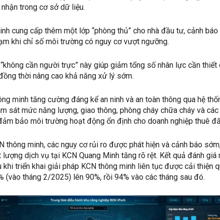
nhận trong cơ sở dữ liệu.
inh cung cấp thêm một lớp “phòng thủ” cho nhà đầu tư, cảnh bá
ạm khi chỉ số môi trường có nguy cơ vượt ngưỡng.
“không cần người trực” này giúp giảm tổng số nhân lực cần thiết
 đồng thời nâng cao khả năng xử lý sớm.
ông minh tăng cường đáng kể an ninh và an toàn thông qua hệ thố
ám sát mức năng lượng, giao thông, phòng cháy chữa cháy và các 
 đảm bảo môi trường hoạt động ổn định cho doanh nghiệp thuê đấ
 thông minh, các nguy cơ rủi ro được phát hiện và cảnh báo sớm,
ất lượng dịch vụ tại KCN Quang Minh tăng rõ rệt. Kết quả đánh gi
u khi triển khai giải pháp KCN thông minh liên tục được cải thiện 
% (vào tháng 2/2025) lên 90%, rồi 94% vào các tháng sau đó.