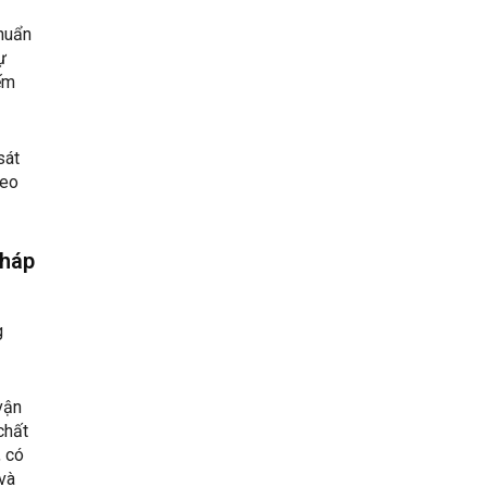
chuẩn
ự
ếm
sát
heo
pháp
g
vận
chất
, có
 và