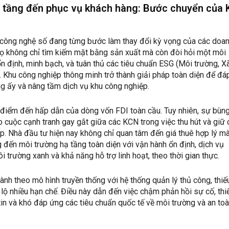
ạ tầng đến phục vụ khách hàng: Bước chuyển của
a công nghệ số đang từng bước làm thay đổi kỳ vọng của các doa
Họ không chỉ tìm kiếm mặt bằng sản xuất mà còn đòi hỏi một môi
n định, minh bạch, và tuân thủ các tiêu chuẩn ESG (Môi trường, Xã
ẽ. Khu công nghiệp thông minh trở thành giải pháp toàn diện để đá
g ấy và nâng tầm dịch vụ khu công nghiệp.
 điểm đến hấp dẫn của dòng vốn FDI toàn cầu. Tuy nhiên, sự bùn
 cuộc cạnh tranh gay gắt giữa các KCN trong việc thu hút và giữ 
p. Nhà đầu tư hiện nay không chỉ quan tâm đến giá thuê hợp lý m
g đến môi trường hạ tầng toàn diện với vận hành ổn định, dịch vụ
i trường xanh và khả năng hỗ trợ linh hoạt, theo thời gian thực.
h theo mô hình truyền thống với hệ thống quản lý thủ công, thiế
lộ nhiều hạn chế. Điều này dẫn đến việc chậm phản hồi sự cố, thi
in và khó đáp ứng các tiêu chuẩn quốc tế về môi trường và an to