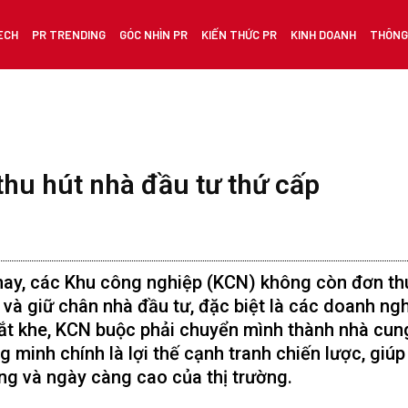
ECH
PR TRENDING
GÓC NHÌN PR
KIẾN THỨC PR
KINH DOANH
THÔNG 
 thu hút nhà đầu tư thứ cấp
n nay, các Khu công nghiệp (KCN) không còn đơn t
 và giữ chân nhà đầu tư, đặc biệt là các doanh ng
hắt khe, KCN buộc phải chuyển mình thành nhà cun
 minh chính là lợi thế cạnh tranh chiến lược, giúp
g và ngày càng cao của thị trường.