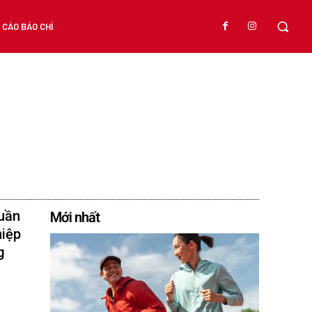
CÁO BÁO CHÍ
huần
Mới nhất
hiệp
g