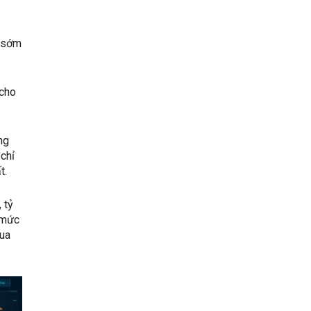
o sớm
 cho
ng
chỉ
t.
 tỷ
á mức
qua