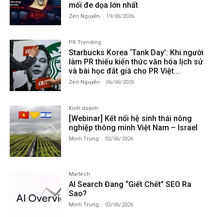
mối đe dọa lớn nhất
Zen Nguyễn
-
19/06/2026
PR Trending
Starbucks Korea ‘Tank Day’: Khi người
làm PR thiếu kiến thức văn hóa lịch sử
và bài học đắt giá cho PR Việt...
Zen Nguyễn
-
06/06/2026
Kinh doanh
[Webinar] Kết nối hệ sinh thái nông
nghiệp thông minh Việt Nam – Israel
Minh Trung
-
02/06/2026
Martech
AI Search Đang “Giết Chết” SEO Ra
Sao?
Minh Trung
-
02/06/2026