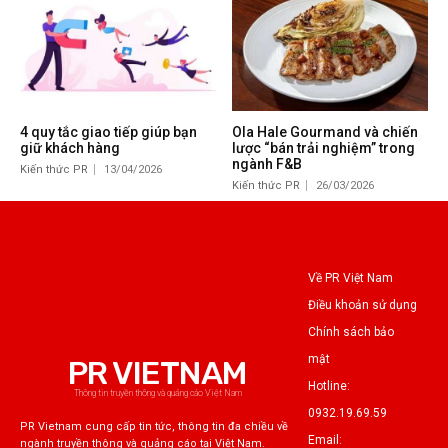
4 quy tắc giao tiếp giúp bạn
Ola Hale Gourmand và chiến
giữ khách hàng
lược “bán trải nghiệm” trong
ngành F&B
Kiến thức PR
13/04/2026
Kiến thức PR
26/03/2026
Về PR Việt Nam
Điều khoản sử dụng
Chính sách bảo
mật
PR VIETNAM
Hotline:
Thông tin truyền thông và quảng cáo Việt Nam
0932.19.69.59
PR Vietnam cung cấp tin tức, thông tin đa chiều về
Email:
ngành truyền thông và quảng cáo tại Việt Nam.