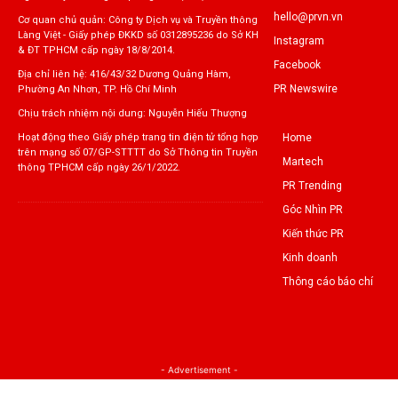
hello@prvn.vn
Cơ quan chủ quản: Công ty Dịch vụ và Truyền thông
Làng Việt - Giấy phép ĐKKD số 0312895236 do Sở KH
Instagram
& ĐT TPHCM cấp ngày 18/8/2014.
Facebook
Địa chỉ liên hệ: 416/43/32 Dương Quảng Hàm,
PR Newswire
Phường An Nhơn, TP. Hồ Chí Minh
Chịu trách nhiệm nội dung: Nguyễn Hiếu Thượng
Home
Hoạt động theo Giấy phép trang tin điện tử tổng hợp
trên mạng số 07/GP-STTTT do Sở Thông tin Truyền
Martech
thông TPHCM cấp ngày 26/1/2022.
PR Trending
Góc Nhìn PR
Kiến thức PR
Kinh doanh
Thông cáo báo chí
- Advertisement -