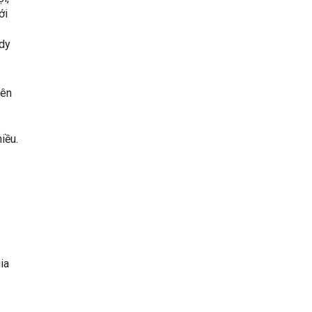
ới
dy
tên
iều.
ia