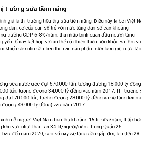
hị trường sữa tiềm năng
h giá là thị trường tiêu thụ sữa tiềm năng. Điều này là bởi Việt 
ông dân, cơ cấu dân số trẻ với mức tăng dân số cao khoảng
tăng trưởng GDP 6-8%/năm, thu nhập bình quân đầu người tăng
yếu tố này kết hợp với xu thế cải thiện thiện sức khỏe và tầm v
am khiến cho nhu cầu tiêu thụ các sản phẩm sữa luôn giữ mức tă
ường sữa nước ước đạt 670.000 tấn, tương đương 18.000 tỷ đồng
1.000 tấn, tương đương 34.000 tỷ đồng vào năm 2017. Thị trường
g đạt 70.000 tấn, tương đương 28.000 tỷ đồng và sẽ tăng lên m
g đương 48.000 tỷ đồng) vào năm 2017.
bình mỗi người Việt Nam tiêu thụ khoảng 15 lít sữa/năm, thấp hơ
g khu vực như Thái Lan 34 lít/người/năm, Trung Quốc 25
 báo đến năm 2020, con số này sẽ tăng gần gấp đôi, lên đến 28 l