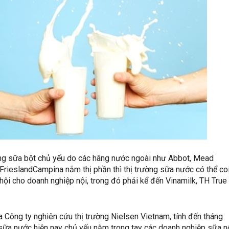
ường sữa bột chủ yếu do các hãng nước ngoài như Abbot, Mead
FrieslandCampina nắm thị phần thì thị trường sữa nước có thể coi
hội cho doanh nghiệp nội, trong đó phải kể đến Vinamilk, TH True
 Công ty nghiên cứu thị trường Nielsen Vietnam, tính đến tháng
sữa nước hiện nay chủ yếu nằm trong tay các doanh nghiệp sữa nộ