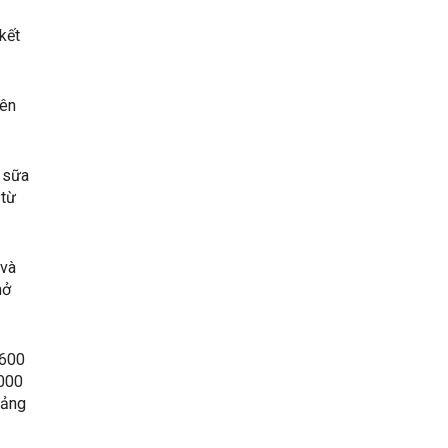
kết
rên
n sữa
 từ
 và
mở
 600
.000
oảng