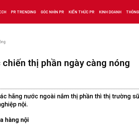
ECH
PR TRENDING
GÓC NHÌN PR
KIẾN THỨC PR
KINH DOANH
THÔNG 
nóng
 chiến thị phần ngày càng nóng
các hãng nước ngoài nắm thị phần thì thị trường s
ghiệp nội.
a hàng nội