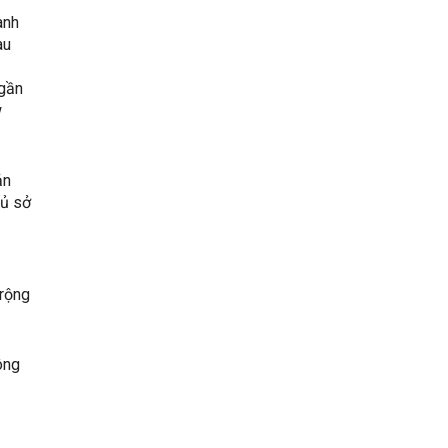
ành
au
 gần
w
ản
hủ sở
 rộng
ông