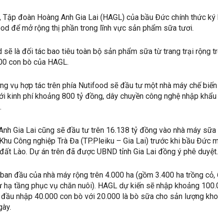
 Tập đoàn Hoàng Anh Gia Lai (HAGL) của bầu Đức chính thức ký 
ood để mở rộng thị phần trong lĩnh vực sản phẩm sữa tươi.
 sẽ là đối tác bao tiêu toàn bộ sản phẩm sữa từ trang trại rộng t
000 con bò của HAGL.
ng vụ hợp tác trên phía Nutifood sẽ đầu tư một nhà máy chế biế
 với kinh phí khoảng 800 tỷ đồng, dây chuyền công nghệ nhập khẩu
.
nh Gia Lai cũng sẽ đầu tư trên 16.138 tỷ đồng vào nhà máy sữa
 Khu Công nghiệp Trà Đa (TP.Pleiku – Gia Lai) trước khi bầu Đức 
 đất Lào. Dự án trên đã được UBND tỉnh Gia Lai đồng ý phê duyệt.
ban đầu của nhà máy rộng trên 4.000 ha (gồm 3.400 ha trồng cỏ,
ư hạ tầng phục vụ chăn nuôi). HAGL dự kiến sẽ nhập khoảng 100
n đầu nhập 40.000 con bò với 20.000 là bò sữa cho sản lượng kh
gày.