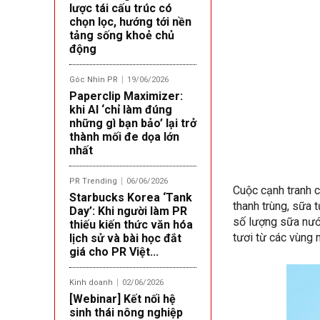
lược tái cấu trúc có
chọn lọc, hướng tới nền
tảng sống khoẻ chủ
động
Góc Nhìn PR
19/06/2026
Paperclip Maximizer:
khi AI ‘chỉ làm đúng
những gì bạn bảo’ lại trở
thành mối đe dọa lớn
nhất
PR Trending
06/06/2026
Cuộc cạnh tranh 
Starbucks Korea ‘Tank
thanh trùng, sữa 
Day’: Khi người làm PR
số lượng sữa nước
thiếu kiến thức văn hóa
tươi từ các vùng 
lịch sử và bài học đắt
giá cho PR Việt...
Kinh doanh
02/06/2026
[Webinar] Kết nối hệ
sinh thái nông nghiệp