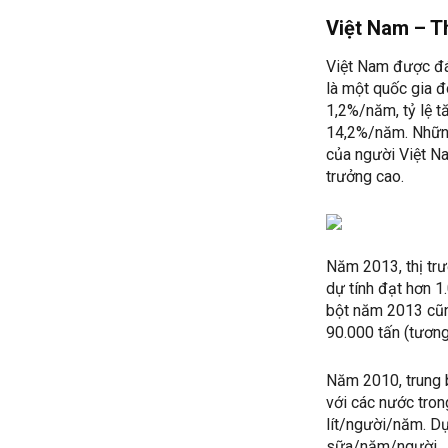
Việt Nam – T
Việt Nam được đán
là một quốc gia đ
1,2%/năm, tỷ lệ 
14,2%/năm. Những 
của người Việt N
trưởng cao.
Năm 2013, thị tr
dự tính đạt hơn 
bột năm 2013 cũn
90.000 tấn (tươn
Năm 2010, trung 
với các nước tron
lít/người/năm. Dự
sữa/năm/người.