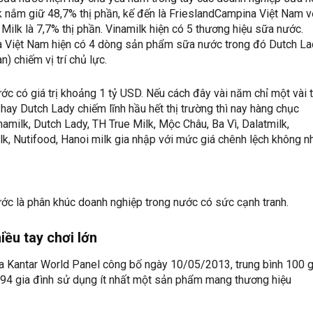
k nắm giữ 48,7% thị phần, kế đến là FrieslandCampina Việt Nam v
Milk là 7,7% thị phần. Vinamilk hiện có 5 thương hiệu sữa nước.
 Việt Nam hiện có 4 dòng sản phẩm sữa nước trong đó Dutch La
) chiếm vị trí chủ lực.
ớc có giá trị khoảng 1 tỷ USD. Nếu cách đây vài năm chỉ một vài 
 hay Dutch Lady chiếm lĩnh hầu hết thị trường thì nay hàng chục
namilk, Dutch Lady, TH True Milk, Mộc Châu, Ba Vì, Dalatmilk,
lk, Nutifood, Hanoi milk gia nhập với mức giá chênh lệch không nh
ớc là phân khúc doanh nghiệp trong nước có sức cạnh tranh.
ều tay chơi lớn
a Kantar World Panel công bố ngày 10/05/2013, trung bình 100 g
 94 gia đình sử dụng ít nhất một sản phẩm mang thương hiệu