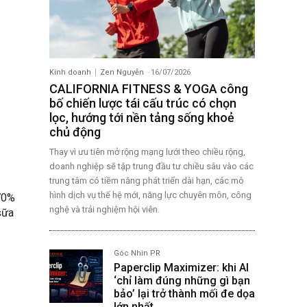
Kinh doanh
Zen Nguyễn
-
16/07/2026
CALIFORNIA FITNESS & YOGA công
bố chiến lược tái cấu trúc có chọn
lọc, hướng tới nền tảng sống khoẻ
chủ động
Thay vì ưu tiên mở rộng mạng lưới theo chiều rộng,
doanh nghiệp sẽ tập trung đầu tư chiều sâu vào các
trung tâm có tiềm năng phát triển dài hạn, các mô
hình dịch vụ thế hệ mới, năng lực chuyên môn, công
 70%
nghệ và trải nghiệm hội viên.
sữa
Góc Nhìn PR
Paperclip Maximizer: khi AI
‘chỉ làm đúng những gì bạn
bảo’ lại trở thành mối đe dọa
lớn nhất