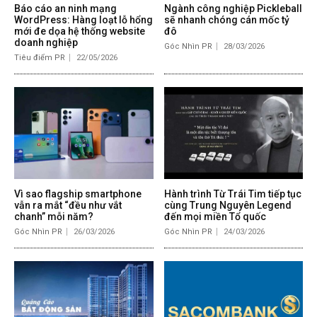
Báo cáo an ninh mạng
Ngành công nghiệp Pickleball
WordPress: Hàng loạt lỗ hổng
sẽ nhanh chóng cán mốc tỷ
mới đe dọa hệ thống website
đô
doanh nghiệp
Góc Nhìn PR
28/03/2026
Tiêu điểm PR
22/05/2026
Vì sao flagship smartphone
Hành trình Từ Trái Tim tiếp tục
vẫn ra mắt “đều như vắt
cùng Trung Nguyên Legend
chanh” mỗi năm?
đến mọi miền Tổ quốc
Góc Nhìn PR
26/03/2026
Góc Nhìn PR
24/03/2026