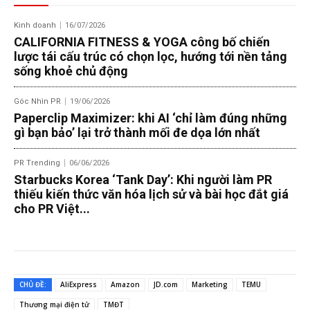
Kinh doanh
16/07/2026
CALIFORNIA FITNESS & YOGA công bố chiến
lược tái cấu trúc có chọn lọc, hướng tới nền tảng
sống khoẻ chủ động
Góc Nhìn PR
19/06/2026
Paperclip Maximizer: khi AI ‘chỉ làm đúng những
gì bạn bảo’ lại trở thành mối đe dọa lớn nhất
PR Trending
06/06/2026
Starbucks Korea ‘Tank Day’: Khi người làm PR
thiếu kiến thức văn hóa lịch sử và bài học đắt giá
cho PR Việt...
CHỦ ĐỀ:
AliExpress
Amazon
JD.com
Marketing
TEMU
Thương mại điện tử
TMĐT