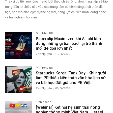
Thay vì ưu tiên mở rộng mạng lưới theo chiều rộng, doanh nghiệp sẽ tập
trung đầu tư chiều sâu vào các trung tâm có tiềm năng phát triển dài
hạn, các mô hình dịch vụ thế hệ mới, năng lực chuyên môn, công nghệ
và trải nghiệm hội viên.
Góc Nhìn PR
Paperclip Maximizer: khi AI ‘chỉ làm
đúng những gì bạn bảo’ lại trở thành
mối đe dọa lớn nhất
Zen Nguyễn
-
19/06/2026
PR Trending
Starbucks Korea ‘Tank Day’: Khi người
làm PR thiếu kiến thức văn hóa lịch sử
và bài học đắt giá cho PR Việt...
Zen Nguyễn
-
06/06/2026
Kinh doanh
[Webinar] Kết nối hệ sinh thái nông
nghiệp thông minh Việt Nam – Israel