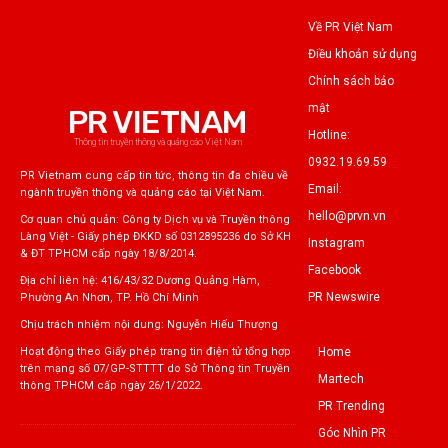
Về PR Việt Nam
Điều khoản sử dụng
Chính sách bảo
mật
PR VIETNAM
Hotline:
Thông tin truyền thông và quảng cáo Việt Nam
0932.19.69.59
PR Vietnam cung cấp tin tức, thông tin đa chiều về
Email:
ngành truyền thông và quảng cáo tại Việt Nam.
hello@prvn.vn
Cơ quan chủ quản: Công ty Dịch vụ và Truyền thông
Làng Việt - Giấy phép ĐKKD số 0312895236 do Sở KH
Instagram
& ĐT TPHCM cấp ngày 18/8/2014.
Facebook
Địa chỉ liên hệ: 416/43/32 Dương Quảng Hàm,
PR Newswire
Phường An Nhơn, TP. Hồ Chí Minh
Chịu trách nhiệm nội dung: Nguyễn Hiếu Thượng
Home
Hoạt động theo Giấy phép trang tin điện tử tổng hợp
trên mạng số 07/GP-STTTT do Sở Thông tin Truyền
Martech
thông TPHCM cấp ngày 26/1/2022.
PR Trending
Góc Nhìn PR