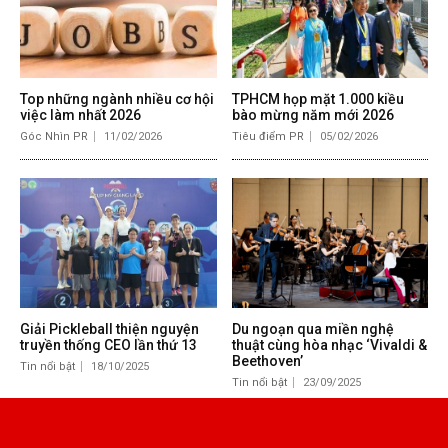
Top những ngành nhiều cơ hội
TPHCM họp mặt 1.000 kiều
việc làm nhất 2026
bào mừng năm mới 2026
Góc Nhìn PR
11/02/2026
Tiêu điểm PR
05/02/2026
Giải Pickleball thiện nguyện
Du ngoạn qua miền nghệ
truyền thống CEO lần thứ 13
thuật cùng hòa nhạc ‘Vivaldi &
Beethoven’
Tin nổi bật
18/10/2025
Tin nổi bật
23/09/2025