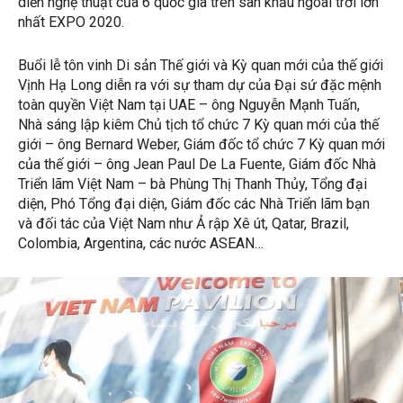
diễn nghệ thuật của 6 quốc gia trên sân khấu ngoài trời lớn
nhất EXPO 2020.
Buổi lễ tôn vinh Di sản Thế giới và Kỳ quan mới của thế giới
Vịnh Hạ Long diễn ra với sự tham dự của Đại sứ đặc mệnh
toàn quyền Việt Nam tại UAE – ông Nguyễn Mạnh Tuấn,
Nhà sáng lập kiêm Chủ tịch tổ chức 7 Kỳ quan mới của thế
giới – ông Bernard Weber, Giám đốc tổ chức 7 Kỳ quan mới
của thế giới – ông Jean Paul De La Fuente, Giám đốc Nhà
Triển lãm Việt Nam – bà Phùng Thị Thanh Thủy, Tổng đại
diện, Phó Tổng đại diện, Giám đốc các Nhà Triển lãm bạn
và đối tác của Việt Nam như Ả rập Xê út, Qatar, Brazil,
Colombia, Argentina, các nước ASEAN…