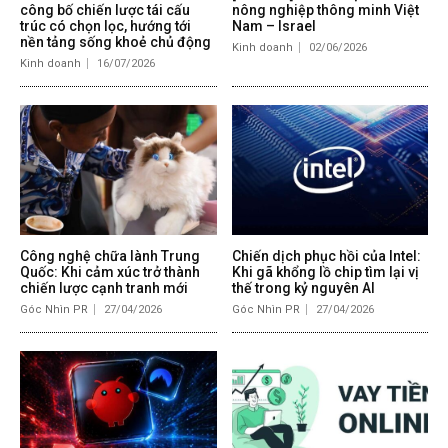
công bố chiến lược tái cấu
nông nghiệp thông minh Việt
trúc có chọn lọc, hướng tới
Nam – Israel
nền tảng sống khoẻ chủ động
Kinh doanh
02/06/2026
Kinh doanh
16/07/2026
Công nghệ chữa lành Trung
Chiến dịch phục hồi của Intel:
Quốc: Khi cảm xúc trở thành
Khi gã khổng lồ chip tìm lại vị
chiến lược cạnh tranh mới
thế trong kỷ nguyên AI
Góc Nhìn PR
27/04/2026
Góc Nhìn PR
27/04/2026