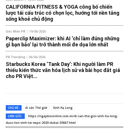
CALIFORNIA FITNESS & YOGA công bố chiến
lược tái cấu trúc có chọn lọc, hướng tới nền tảng
sống khoẻ chủ động
Góc Nhìn PR
19/06/2026
Paperclip Maximizer: khi AI ‘chỉ làm đúng những
gì bạn bảo’ lại trở thành mối đe dọa lớn nhất
PR Trending
06/06/2026
Starbucks Korea ‘Tank Day’: Khi người làm PR
thiếu kiến thức văn hóa lịch sử và bài học đắt giá
cho PR Việt...
CHỦ ĐỀ:
di sản Thế giới
Vịnh Hạ Long
LINK GỐC:
https://ngaymoionline.com.vn/di-san-the-gioi-vinh-ha-long-
duoc-ton-vinh-tai-expo-2020-dubai-30667.html