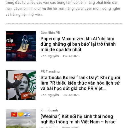
trung đầu tư chiều sâu vào các trung tâm có tiềm năng phát triển dài
hạn, các mô hình dịch vụ thế hệ mới, năng lực chuyên môn, công nghệ
và trải nghiệm hội viên.
Góc Nhìn PR
Paperclip Maximizer: khi AI ‘chỉ làm
đúng những gì bạn bảo’ lại trở thành
mối đe dọa lớn nhất
Zen Nguyễn
-
19/06/2026
PR Trending
Starbucks Korea ‘Tank Day’: Khi người
làm PR thiếu kiến thức văn hóa lịch sử
và bài học đắt giá cho PR Việt...
Zen Nguyễn
-
06/06/2026
Kinh doanh
[Webinar] Kết nối hệ sinh thái nông
nghiệp thông minh Việt Nam – Israel