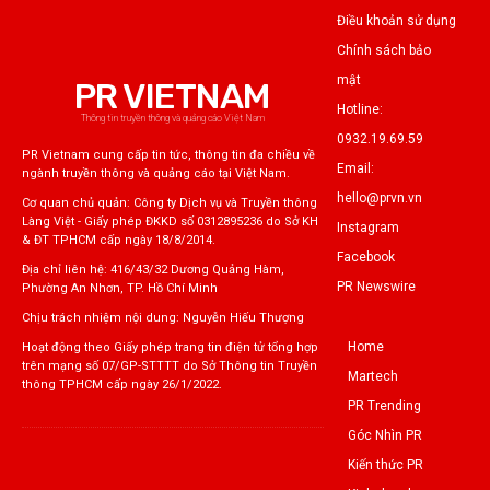
Điều khoản sử dụng
Chính sách bảo
mật
PR VIETNAM
Hotline:
Thông tin truyền thông và quảng cáo Việt Nam
0932.19.69.59
PR Vietnam cung cấp tin tức, thông tin đa chiều về
Email:
ngành truyền thông và quảng cáo tại Việt Nam.
hello@prvn.vn
Cơ quan chủ quản: Công ty Dịch vụ và Truyền thông
Làng Việt - Giấy phép ĐKKD số 0312895236 do Sở KH
Instagram
& ĐT TPHCM cấp ngày 18/8/2014.
Facebook
Địa chỉ liên hệ: 416/43/32 Dương Quảng Hàm,
PR Newswire
Phường An Nhơn, TP. Hồ Chí Minh
Chịu trách nhiệm nội dung: Nguyễn Hiếu Thượng
Home
Hoạt động theo Giấy phép trang tin điện tử tổng hợp
trên mạng số 07/GP-STTTT do Sở Thông tin Truyền
Martech
thông TPHCM cấp ngày 26/1/2022.
PR Trending
Góc Nhìn PR
Kiến thức PR