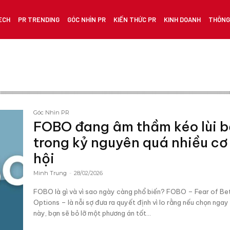
ECH
PR TRENDING
GÓC NHÌN PR
KIẾN THỨC PR
KINH DOANH
THÔNG 
Góc Nhìn PR
FOBO đang âm thầm kéo lùi 
trong kỷ nguyên quá nhiều cơ
hội
Minh Trung
-
28/02/2026
FOBO là gì và vì sao ngày càng phổ biến? FOBO – Fear of Be
Options – là nỗi sợ đưa ra quyết định vì lo rằng nếu chọn ngay
này, bạn sẽ bỏ lỡ một phương án tốt...