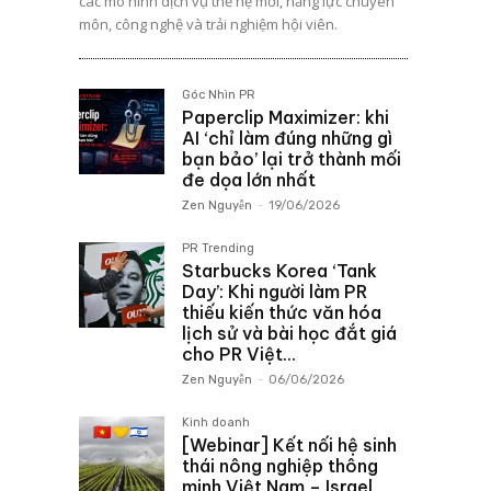
các mô hình dịch vụ thế hệ mới, năng lực chuyên
môn, công nghệ và trải nghiệm hội viên.
Góc Nhìn PR
Paperclip Maximizer: khi
AI ‘chỉ làm đúng những gì
bạn bảo’ lại trở thành mối
đe dọa lớn nhất
Zen Nguyễn
-
19/06/2026
PR Trending
Starbucks Korea ‘Tank
Day’: Khi người làm PR
thiếu kiến thức văn hóa
lịch sử và bài học đắt giá
cho PR Việt...
Zen Nguyễn
-
06/06/2026
Kinh doanh
[Webinar] Kết nối hệ sinh
thái nông nghiệp thông
minh Việt Nam – Israel