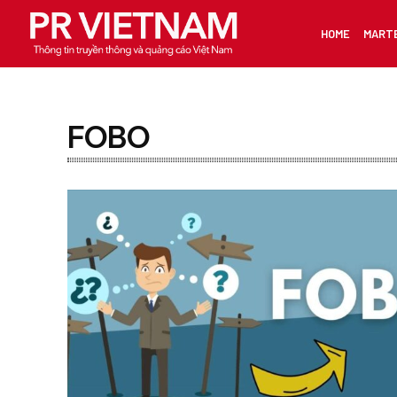
HOME
MART
FOBO