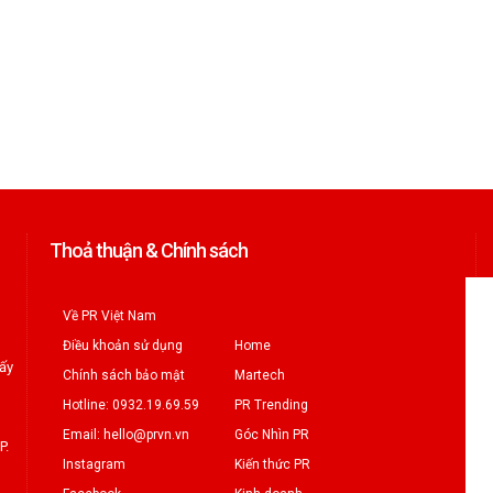
Thoả thuận & Chính sách
Về PR Việt Nam
Điều khoản sử dụng
Home
iấy
Chính sách bảo mật
Martech
Hotline: 0932.19.69.59
PR Trending
Email: hello@prvn.vn
Góc Nhìn PR
P.
Instagram
Kiến thức PR