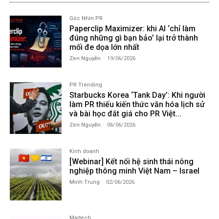
Góc Nhìn PR
Paperclip Maximizer: khi AI ‘chỉ làm
đúng những gì bạn bảo’ lại trở thành
mối đe dọa lớn nhất
Zen Nguyễn
-
19/06/2026
PR Trending
Starbucks Korea ‘Tank Day’: Khi người
làm PR thiếu kiến thức văn hóa lịch sử
và bài học đắt giá cho PR Việt...
Zen Nguyễn
-
06/06/2026
Kinh doanh
[Webinar] Kết nối hệ sinh thái nông
nghiệp thông minh Việt Nam – Israel
Minh Trung
-
02/06/2026
Martech