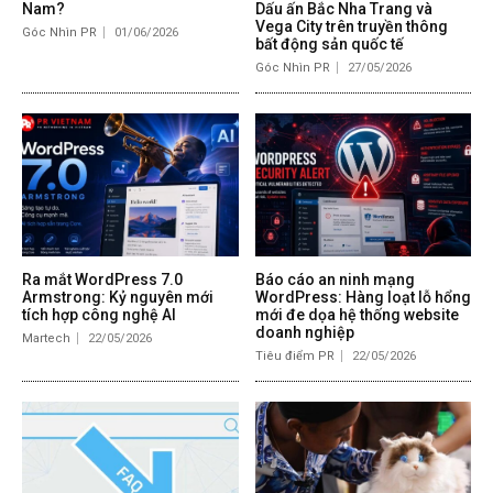
Nam?
Dấu ấn Bắc Nha Trang và
Vega City trên truyền thông
Góc Nhìn PR
01/06/2026
bất động sản quốc tế
Góc Nhìn PR
27/05/2026
Ra mắt WordPress 7.0
Báo cáo an ninh mạng
Armstrong: Kỷ nguyên mới
WordPress: Hàng loạt lỗ hổng
tích hợp công nghệ AI
mới đe dọa hệ thống website
doanh nghiệp
Martech
22/05/2026
Tiêu điểm PR
22/05/2026