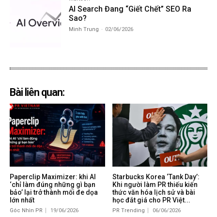
AI Search Đang “Giết Chết” SEO Ra
Sao?
Minh Trung
-
02/06/2026
Bài liên quan:
Paperclip Maximizer: khi AI
Starbucks Korea ‘Tank Day’:
‘chỉ làm đúng những gì bạn
Khi người làm PR thiếu kiến
bảo’ lại trở thành mối đe dọa
thức văn hóa lịch sử và bài
lớn nhất
học đắt giá cho PR Việt...
Góc Nhìn PR
19/06/2026
PR Trending
06/06/2026