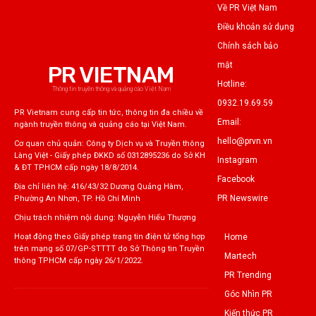
Về PR Việt Nam
Điều khoản sử dụng
Chính sách bảo
mật
PR VIETNAM
Hotline:
Thông tin truyền thông và quảng cáo Việt Nam
0932.19.69.59
PR Vietnam cung cấp tin tức, thông tin đa chiều về
Email:
ngành truyền thông và quảng cáo tại Việt Nam.
hello@prvn.vn
Cơ quan chủ quản: Công ty Dịch vụ và Truyền thông
Làng Việt - Giấy phép ĐKKD số 0312895236 do Sở KH
Instagram
& ĐT TPHCM cấp ngày 18/8/2014.
Facebook
Địa chỉ liên hệ: 416/43/32 Dương Quảng Hàm,
PR Newswire
Phường An Nhơn, TP. Hồ Chí Minh
Chịu trách nhiệm nội dung: Nguyễn Hiếu Thượng
Home
Hoạt động theo Giấy phép trang tin điện tử tổng hợp
trên mạng số 07/GP-STTTT do Sở Thông tin Truyền
Martech
thông TPHCM cấp ngày 26/1/2022.
PR Trending
Góc Nhìn PR
Kiến thức PR