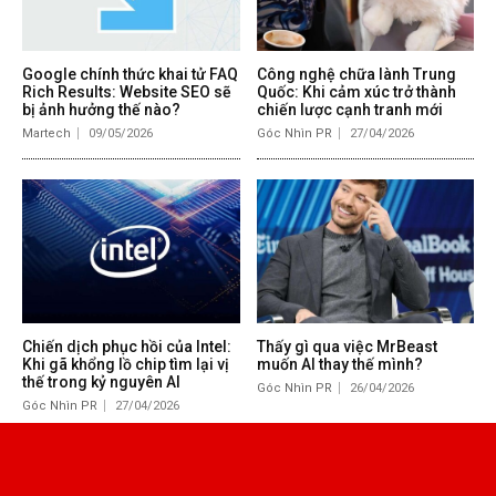
Google chính thức khai tử FAQ
Công nghệ chữa lành Trung
Rich Results: Website SEO sẽ
Quốc: Khi cảm xúc trở thành
bị ảnh hưởng thế nào?
chiến lược cạnh tranh mới
Martech
09/05/2026
Góc Nhìn PR
27/04/2026
Chiến dịch phục hồi của Intel:
Thấy gì qua việc MrBeast
Khi gã khổng lồ chip tìm lại vị
muốn AI thay thế mình?
thế trong kỷ nguyên AI
Góc Nhìn PR
26/04/2026
Góc Nhìn PR
27/04/2026