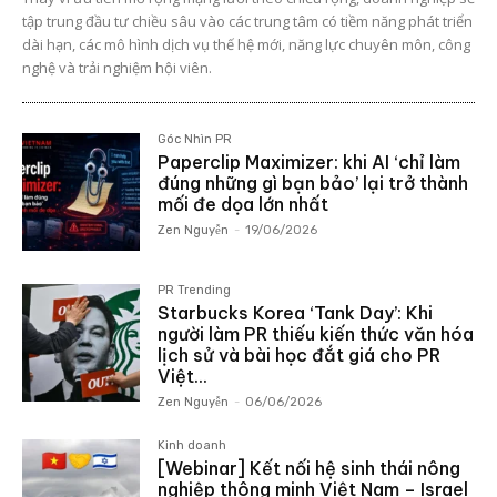
tập trung đầu tư chiều sâu vào các trung tâm có tiềm năng phát triển
dài hạn, các mô hình dịch vụ thế hệ mới, năng lực chuyên môn, công
nghệ và trải nghiệm hội viên.
Góc Nhìn PR
Paperclip Maximizer: khi AI ‘chỉ làm
đúng những gì bạn bảo’ lại trở thành
mối đe dọa lớn nhất
Zen Nguyễn
-
19/06/2026
PR Trending
Starbucks Korea ‘Tank Day’: Khi
người làm PR thiếu kiến thức văn hóa
lịch sử và bài học đắt giá cho PR
Việt...
Zen Nguyễn
-
06/06/2026
Kinh doanh
[Webinar] Kết nối hệ sinh thái nông
nghiệp thông minh Việt Nam – Israel