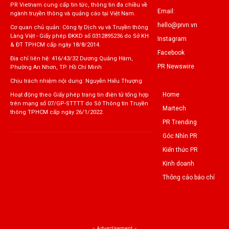
PR Vietnam cung cấp tin tức, thông tin đa chiều về
Email:
ngành truyền thông và quảng cáo tại Việt Nam.
hello@prvn.vn
Cơ quan chủ quản: Công ty Dịch vụ và Truyền thông
Làng Việt - Giấy phép ĐKKD số 0312895236 do Sở KH
Instagram
& ĐT TPHCM cấp ngày 18/8/2014.
Facebook
Địa chỉ liên hệ: 416/43/32 Dương Quảng Hàm,
PR Newswire
Phường An Nhơn, TP. Hồ Chí Minh
Chịu trách nhiệm nội dung: Nguyễn Hiếu Thượng
Home
Hoạt động theo Giấy phép trang tin điện tử tổng hợp
trên mạng số 07/GP-STTTT do Sở Thông tin Truyền
Martech
thông TPHCM cấp ngày 26/1/2022.
PR Trending
Góc Nhìn PR
Kiến thức PR
Kinh doanh
Thông cáo báo chí
- Advertisement -