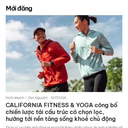
Mới đăng
Kinh doanh
Zen Nguyễn
-
16/07/2026
CALIFORNIA FITNESS & YOGA công bố
chiến lược tái cấu trúc có chọn lọc,
hướng tới nền tảng sống khoẻ chủ động
Thay vì ưu tiên mở rộng mạng lưới theo chiều rộng, doanh nghiệp sẽ