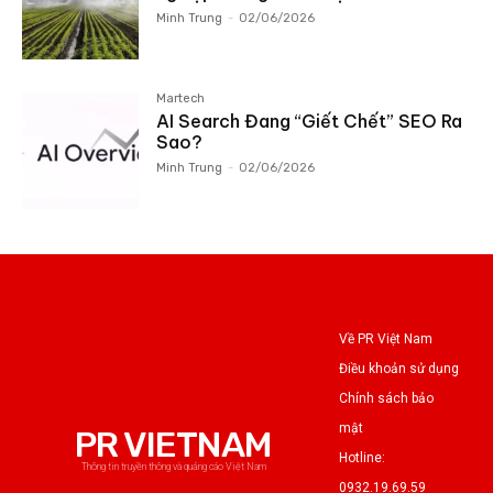
Minh Trung
-
02/06/2026
Martech
AI Search Đang “Giết Chết” SEO Ra
Sao?
Minh Trung
-
02/06/2026
Về PR Việt Nam
Điều khoản sử dụng
Chính sách bảo
mật
PR VIETNAM
Hotline:
Thông tin truyền thông và quảng cáo Việt Nam
0932.19.69.59