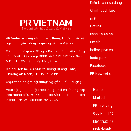
Điều khoản sử dụng
Chính sách bảo
mật
PR VIETNAM
Hotline:
Thông tin truyền thông và quảng cáo Việt Nam
0932.19.69.59
PR Vietnam cung cấp tin tức, thông tin đa chiều về
Email:
ngành truyền thông và quảng cáo tại Việt Nam.
hello@prvn.vn
Cơ quan chủ quản: Công ty Dịch vụ và Truyền thông
Làng Việt - Giấy phép ĐKKD số 0312895236 do Sở KH
Instagram
& ĐT TPHCM cấp ngày 18/8/2014.
Facebook
Địa chỉ liên hệ: 416/43/32 Dương Quảng Hàm,
PR Newswire
Phường An Nhơn, TP. Hồ Chí Minh
Chịu trách nhiệm nội dung: Nguyễn Hiếu Thượng
Home
Hoạt động theo Giấy phép trang tin điện tử tổng hợp
trên mạng số 07/GP-STTTT do Sở Thông tin Truyền
Martech
thông TPHCM cấp ngày 26/1/2022.
PR Trending
Góc Nhìn PR
Kiến thức PR
Kinh doanh