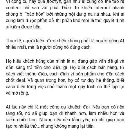
Vì công cụ này quá доступ, gần như ai cũng có thể tạo ra
content chỉ sau vài phút. Điều đó khiến Internet nhanh
chóng bị “bão hòa” bởi những nội dung na ná nhau. Khi ai
cũng làm được phần dễ, thì phần khó mới là thứ quyết định
ai kiếm được tiền.
Thực tế, người kiếm được tiền không phải là người dùng AI
nhiều nhất, mà là người dùng nó đúng cách.
Họ hiểu khách hàng của mình là ai, đang gặp vấn đề gì và
sẵn sàng trả tiền cho điều gì. Họ biết cách bán hàng, từ
cách viết thông điệp, cách định vị sản phẩm cho đến cách
chốt deal. Và quan trọng hơn, họ có tư duy hệ thống, biết
cách biến từng việc nhỏ thành một quy trình có thể lặp lại
và mở rộng.
AI lúc này chỉ là một công cụ khuếch đại. Nếu bạn có nền
tảng tốt, nó sẽ giúp bạn đi nhanh hơn, làm nhiều hơn và
kiếm nhiều hơn. Nhưng nếu nền tảng yếu, nó chỉ giúp bạn
tạo ra nhiều thứ… nhưng không mang lại tiền.