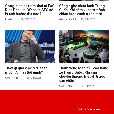
Google chính thức khai tử FAQ
Công nghệ chữa lành Trung
Rich Results: Website SEO sẽ
Quốc: Khi cảm xúc trở thành
bị ảnh hưởng thế nào?
chiến lược cạnh tranh mới
Martech
09/05/2026
Góc Nhìn PR
27/04/2026
Thấy gì qua việc MrBeast
Tham vọng toàn cầu của hãng
muốn AI thay thế mình?
xe Trung Quốc: Khi câu
chuyện thương hiệu đi trước
Góc Nhìn PR
26/04/2026
sản phẩm
Góc Nhìn PR
26/04/2026
Về PR Việt Nam