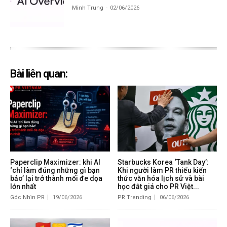
Minh Trung
-
02/06/2026
Bài liên quan:
Paperclip Maximizer: khi AI
Starbucks Korea ‘Tank Day’:
‘chỉ làm đúng những gì bạn
Khi người làm PR thiếu kiến
bảo’ lại trở thành mối đe dọa
thức văn hóa lịch sử và bài
lớn nhất
học đắt giá cho PR Việt...
Góc Nhìn PR
19/06/2026
PR Trending
06/06/2026