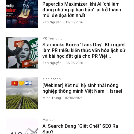
Paperclip Maximizer: khi AI ‘chỉ làm
đúng những gì bạn bảo’ lại trở thành
mối đe dọa lớn nhất
Zen Nguyễn
-
19/06/2026
PR Trending
Starbucks Korea ‘Tank Day’: Khi người
làm PR thiếu kiến thức văn hóa lịch sử
và bài học đắt giá cho PR Việt...
Zen Nguyễn
-
06/06/2026
Kinh doanh
[Webinar] Kết nối hệ sinh thái nông
nghiệp thông minh Việt Nam – Israel
Minh Trung
-
02/06/2026
Martech
AI Search Đang “Giết Chết” SEO Ra
Sao?