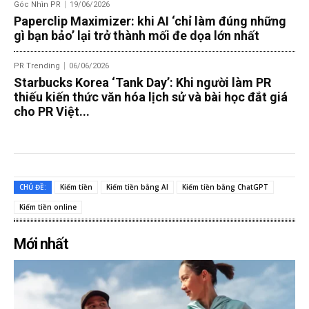
Góc Nhìn PR
19/06/2026
Paperclip Maximizer: khi AI ‘chỉ làm đúng những
gì bạn bảo’ lại trở thành mối đe dọa lớn nhất
PR Trending
06/06/2026
Starbucks Korea ‘Tank Day’: Khi người làm PR
thiếu kiến thức văn hóa lịch sử và bài học đắt giá
cho PR Việt...
CHỦ ĐỀ:
Kiếm tiền
Kiếm tiền bằng AI
Kiếm tiền bằng ChatGPT
Kiếm tiền online
Mới nhất