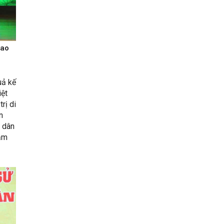
Cao
o
uả kế
iệt
rị di
n
c dân
năm