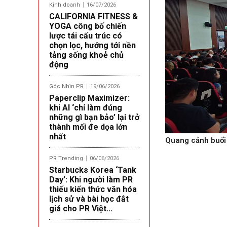
Kinh doanh
16/07/2026
CALIFORNIA FITNESS &
YOGA công bố chiến
lược tái cấu trúc có
chọn lọc, hướng tới nền
tảng sống khoẻ chủ
động
Góc Nhìn PR
19/06/2026
Paperclip Maximizer:
khi AI ‘chỉ làm đúng
những gì bạn bảo’ lại trở
thành mối đe dọa lớn
nhất
Quang cảnh buổi 
PR Trending
06/06/2026
Starbucks Korea ‘Tank
Day’: Khi người làm PR
thiếu kiến thức văn hóa
lịch sử và bài học đắt
giá cho PR Việt...