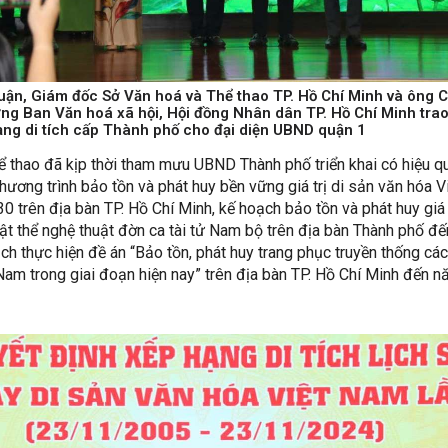
ận, Giám đốc Sở Văn hoá và Thể thao TP. Hồ Chí Minh và ông 
ng Ban Văn hoá xã hội, Hội đồng Nhân dân TP. Hồ Chí Minh tra
ạng di tích cấp Thành phố cho đại diện UBND quận 1
 thao đã kịp thời tham mưu UBND Thành phố triển khai có hiệu q
hương trình bảo tồn và phát huy bền vững giá trị di sản văn hóa V
trên địa bàn TP. Hồ Chí Minh, kế hoạch bảo tồn và phát huy giá t
ật thể nghệ thuật đờn ca tài tử Nam bộ trên địa bàn Thành phố đế
h thực hiện đề án “Bảo tồn, phát huy trang phục truyền thống cá
 Nam trong giai đoạn hiện nay” trên địa bàn TP. Hồ Chí Minh đến 