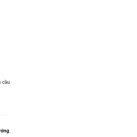
u cầu
ướng