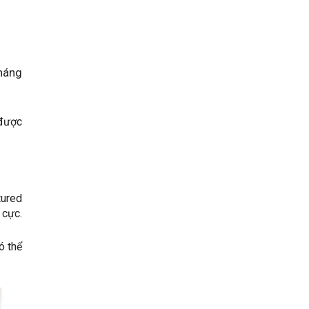
háng
 được
tured
 cực.
ó thể