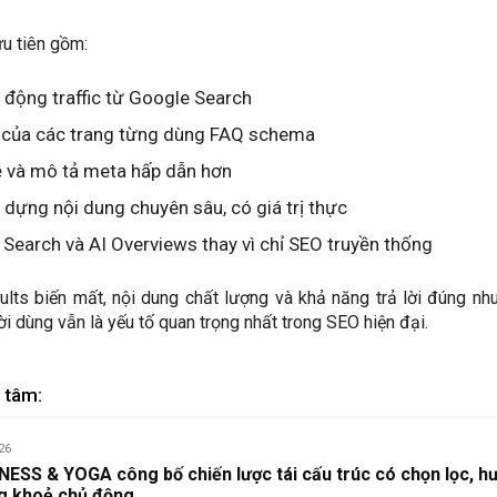
ưu tiên gồm:
 động traffic từ Google Search
 của các trang từng dùng FAQ schema
ề và mô tả meta hấp dẫn hơn
 dựng nội dung chuyên sâu, có giá trị thực
 Search và AI Overviews thay vì chỉ SEO truyền thống
lts biến mất, nội dung chất lượng và khả năng trả lời đúng nh
i dùng vẫn là yếu tố quan trọng nhất trong SEO hiện đại.
 tâm:
26
ESS & YOGA công bố chiến lược tái cấu trúc có chọn lọc, h
ng khoẻ chủ động