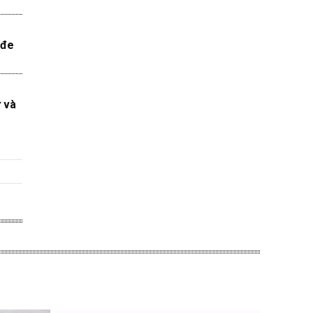
 đe
ử và