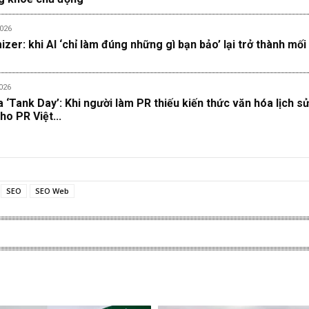
026
zer: khi AI ‘chỉ làm đúng những gì bạn bảo’ lại trở thành mối
026
‘Tank Day’: Khi người làm PR thiếu kiến thức văn hóa lịch s
ho PR Việt...
SEO
SEO Web