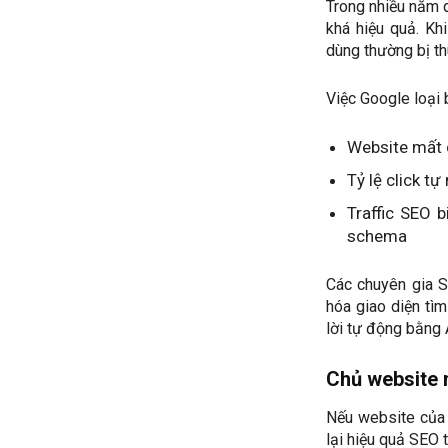
Trong nhiều năm q
khá hiệu quả. Kh
dùng thường bị th
Việc Google loại 
Website mất d
Tỷ lệ click t
Traffic SEO 
schema
Các chuyên gia S
hóa giao diện tìm
lời tự động bằng 
Chủ website n
Nếu website của 
lại hiệu quả SEO t