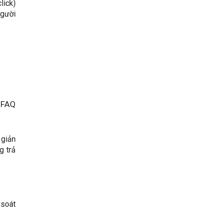
lick)
người
o FAQ
 giản
g trả
 soát