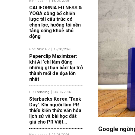
Kinh doanh
16/07/2026
CALIFORNIA FITNESS &
YOGA công bố chiến
lược tái cấu trúc có
chọn lọc, hướng tới nền
tảng sống khoẻ chủ
động
Góc Nhìn PR
19/06/2026
Paperclip Maximizer:
khi AI ‘chỉ làm đúng
những gì bạn bảo’ lại trở
thành mối đe dọa lớn
nhất
PR Trending
06/06/2026
Starbucks Korea ‘Tank
Day’: Khi người làm PR
thiếu kiến thức văn hóa
lịch sử và bài học đắt
giá cho PR Việt...
Google ngừng
Kinh doanh
02/06/2026