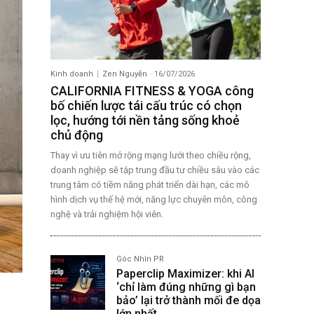
Kinh doanh
Zen Nguyễn
-
16/07/2026
CALIFORNIA FITNESS & YOGA công
bố chiến lược tái cấu trúc có chọn
lọc, hướng tới nền tảng sống khoẻ
chủ động
Thay vì ưu tiên mở rộng mạng lưới theo chiều rộng,
doanh nghiệp sẽ tập trung đầu tư chiều sâu vào các
trung tâm có tiềm năng phát triển dài hạn, các mô
hình dịch vụ thế hệ mới, năng lực chuyên môn, công
nghệ và trải nghiệm hội viên.
Góc Nhìn PR
Paperclip Maximizer: khi AI
‘chỉ làm đúng những gì bạn
bảo’ lại trở thành mối đe dọa
lớn nhất