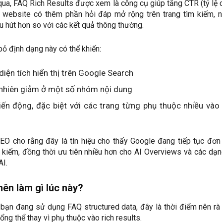
ua, FAQ Rich Results được xem là công cụ giúp tăng CTR (tỷ lệ c
i website có thêm phần hỏi đáp mở rộng trên trang tìm kiếm, 
u hút hơn so với các kết quả thông thường.
bỏ định dạng này có thể khiến:
iện tích hiển thị trên Google Search
ự nhiên giảm ở một số nhóm nội dung
biến động, đặc biệt với các trang từng phụ thuộc nhiều và
EO cho rằng đây là tín hiệu cho thấy Google đang tiếp tục đơn
 kiếm, đồng thời ưu tiên nhiều hơn cho AI Overviews và các dạn
AI.
ên làm gì lúc này?
bạn đang sử dụng FAQ structured data, đây là thời điểm nên rà
ổng thể thay vì phụ thuộc vào rich results.