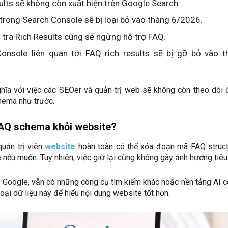
lts sẽ không còn xuất hiện trên Google Search.
trong Search Console sẽ bị loại bỏ vào tháng 6/2026.
tra Rich Results cũng sẽ ngừng hỗ trợ FAQ.
onsole liên quan tới FAQ rich results sẽ bị gỡ bỏ vào t
hĩa với việc các SEOer và quản trị web sẽ không còn theo dõi
hema như trước.
AQ schema khỏi website?
quản trị viên
website
hoàn toàn có thể xóa đoạn mã FAQ struc
 nếu muốn. Tuy nhiên, việc giữ lại cũng không gây ảnh hưởng tiêu
i Google, vẫn có những công cụ tìm kiếm khác hoặc nền tảng AI c
loại dữ liệu này để hiểu nội dung website tốt hơn.