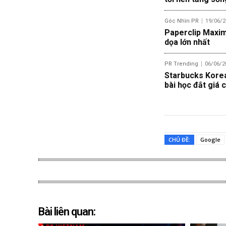
Góc Nhìn PR
19/06/2
Paperclip Maximi
dọa lớn nhất
PR Trending
06/06/2
Starbucks Korea 
bài học đắt giá c
CHỦ ĐỀ:
Google
Bài liên quan: