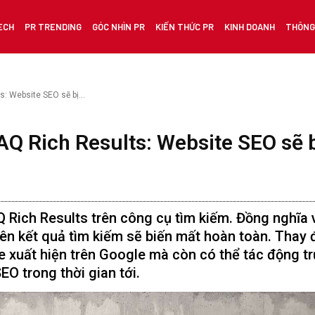
ECH
PR TRENDING
GÓC NHÌN PR
KIẾN THỨC PR
KINH DOANH
THÔNG 
: Website SEO sẽ bị...
FAQ Rich Results: Website SEO sẽ 
 Rich Results trên công cụ tìm kiếm. Đồng nghĩa 
rên kết quả tìm kiếm sẽ biến mất hoàn toàn. Thay 
e xuất hiện trên Google mà còn có thể tác động t
SEO trong thời gian tới.