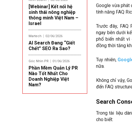
Google vừa phát 
[Webinar] Kết nối hệ
tính năng FAQ Ric
sinh thái nông nghiệp
thông minh Việt Nam –
Israel
Trước đây, FAQ R
ngay bên dưới kết
Martech
02/06/2026
phổ biến nhất vì 
AI Search Đang “Giết
đồng thời tăng kh
Chết” SEO Ra Sao?
Tuy nhiên,
Googl
Góc Nhìn PR
01/06/2026
nữa.
Phần Mềm Quản Lý PR
Nào Tốt Nhất Cho
Doanh Nghiệp Việt
Không chỉ vậy, Go
Nam?
đến FAQ structured
Search Conso
Trong tài liệu dà
cho biết: