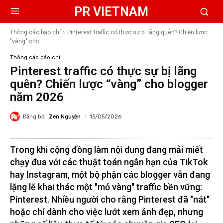
PR VIETNAM
Thông cáo báo chí
Pinterest traffic có thực sự bị lãng quên? Chiến lược
"vàng" cho...
Thông cáo báo chí
Pinterest traffic có thực sự bị lãng
quên? Chiến lược “vàng” cho blogger
năm 2026
Đăng bởi
Zen Nguyễn
13/05/2026
Trong khi cộng đồng làm nội dung đang mải miết
chạy đua với các thuật toán ngắn hạn của TikTok
hay Instagram, một bộ phận các blogger vẫn đang
lặng lẽ khai thác một "mỏ vàng" traffic bền vững:
Pinterest. Nhiều người cho rằng Pinterest đã "nát"
hoặc chỉ dành cho việc lướt xem ảnh đẹp, nhưng