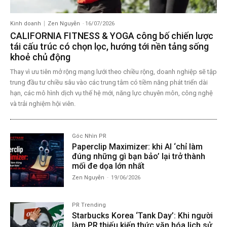
Kinh doanh
Zen Nguyễn
-
16/07/2026
CALIFORNIA FITNESS & YOGA công bố chiến lược
tái cấu trúc có chọn lọc, hướng tới nền tảng sống
khoẻ chủ động
Thay vì ưu tiên mở rộng mạng lưới theo chiều rộng, doanh nghiệp sẽ tập
trung đầu tư chiều sâu vào các trung tâm có tiềm năng phát triển dài
hạn, các mô hình dịch vụ thế hệ mới, năng lực chuyên môn, công nghệ
và trải nghiệm hội viên.
Góc Nhìn PR
Paperclip Maximizer: khi AI ‘chỉ làm
đúng những gì bạn bảo’ lại trở thành
mối đe dọa lớn nhất
Zen Nguyễn
-
19/06/2026
PR Trending
Starbucks Korea ‘Tank Day’: Khi người
làm PR thiếu kiến thức văn hóa lịch sử