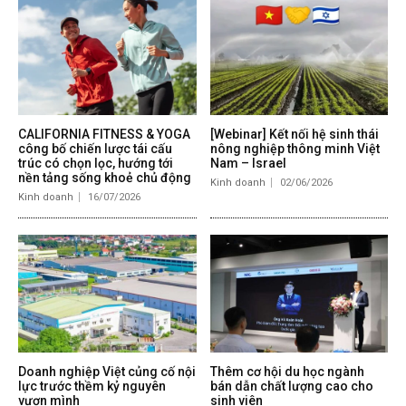
CALIFORNIA FITNESS & YOGA
[Webinar] Kết nối hệ sinh thái
công bố chiến lược tái cấu
nông nghiệp thông minh Việt
trúc có chọn lọc, hướng tới
Nam – Israel
nền tảng sống khoẻ chủ động
Kinh doanh
02/06/2026
Kinh doanh
16/07/2026
Doanh nghiệp Việt củng cố nội
Thêm cơ hội du học ngành
lực trước thềm kỷ nguyên
bán dẫn chất lượng cao cho
vươn mình
sinh viên