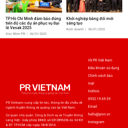
TP.Hồ Chí Minh đảm bảo đúng
Khởi nghiệp bằng đổi mới
tiến độ các dự án phục vụ Đại
sáng tạo
lễ Vesak 2025
Kinh doanh
06/01/2025
Góc Nhìn PR
06/01/2025
Về PR Việt Nam
Điều khoản sử dụng
Chính sách bảo
mật
PR VIETNAM
Hotline:
Thông tin truyền thông và quảng cáo Việt Nam
0932.19.69.59
PR Vietnam cung cấp tin tức, thông tin đa chiều về
Email:
ngành truyền thông và quảng cáo tại Việt Nam.
hello@prvn.vn
Cơ quan chủ quản: Công ty Dịch vụ và Truyền thông
Làng Việt - Giấy phép ĐKKD số 0312895236 do Sở KH
Instagram
& ĐT TPHCM cấp ngày 18/8/2014.