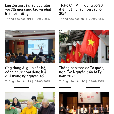
Lan tỏa giá trị giáo dục gắn
TP.Hồ Chí Minh công bố 30
với đổi mới sáng tạo và phát
điểm bắn pháo hoa vào tối
triển bền vững
30/4
Thông cáo báo chí
10/05/2025
Thông cáo báo chí
26/04/2025
Ứng dụng AI giúp cán bộ,
Thông báo treo cờ Tổ quốc,
công chức hoạt động hiệu
nghỉ Tết Nguyên đán Ất Tỵ –
quả trong kỷ nguyên số
năm 2025
Thông cáo báo chí
24/03/2025
Thông cáo báo chí
06/01/2025