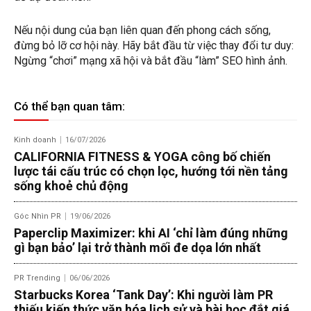
Nếu nội dung của bạn liên quan đến phong cách sống,
đừng bỏ lỡ cơ hội này. Hãy bắt đầu từ việc thay đổi tư duy:
Ngừng “chơi” mạng xã hội và bắt đầu “làm” SEO hình ảnh.
Có thể bạn quan tâm:
Kinh doanh
16/07/2026
CALIFORNIA FITNESS & YOGA công bố chiến
lược tái cấu trúc có chọn lọc, hướng tới nền tảng
sống khoẻ chủ động
Góc Nhìn PR
19/06/2026
Paperclip Maximizer: khi AI ‘chỉ làm đúng những
gì bạn bảo’ lại trở thành mối đe dọa lớn nhất
PR Trending
06/06/2026
Starbucks Korea ‘Tank Day’: Khi người làm PR
thiếu kiến thức văn hóa lịch sử và bài học đắt giá