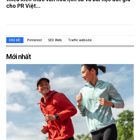
cho PR Việt...
CHỦ ĐỀ:
Pinterest
SEO Web
Traffic website
Mới nhất