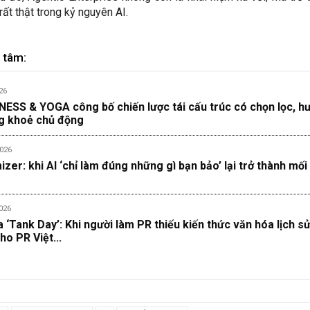
 rất thật trong kỷ nguyên AI.
 tâm:
26
ESS & YOGA công bố chiến lược tái cấu trúc có chọn lọc, h
ng khoẻ chủ động
026
zer: khi AI ‘chỉ làm đúng những gì bạn bảo’ lại trở thành mối
026
‘Tank Day’: Khi người làm PR thiếu kiến thức văn hóa lịch s
ho PR Việt...