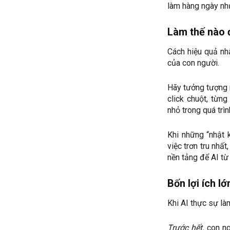
làm hàng ngày như
Làm thế nào đ
Cách hiệu quả nhấ
của con người.
Hãy tưởng tượng m
click chuột, từn
nhỏ trong quá trìn
Khi những “nhật 
việc trơn tru nhấ
nền tảng để AI từ c
Bốn lợi ích l
Khi AI thực sự làm
Trước hết,
con ng