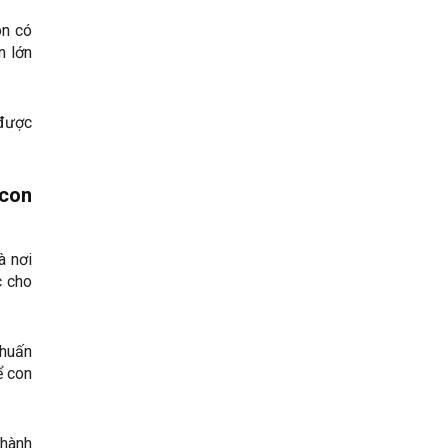
ôn có
n lớn
 được
 con
à nơi
c cho
 huấn
ể con
thành