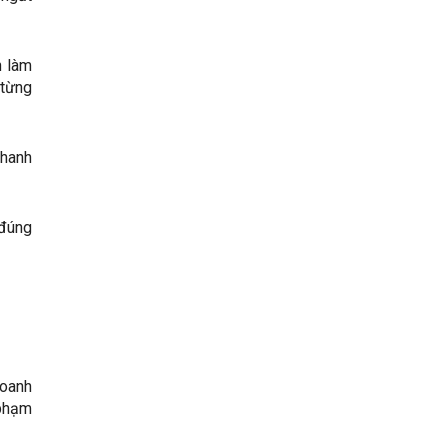
n làm
 từng
nhanh
 đúng
doanh
 phạm