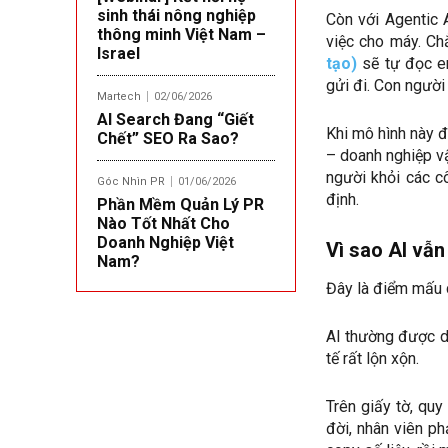
sinh thái nông nghiệp
Còn với Agentic 
thông minh Việt Nam –
việc cho máy. Ch
Israel
tạo)
sẽ tự đọc em
gửi đi. Con người 
Martech
02/06/2026
AI Search Đang “Giết
Khi mô hình này đ
Chết” SEO Ra Sao?
– doanh nghiệp vậ
người khỏi các cô
Góc Nhìn PR
01/06/2026
định.
Phần Mềm Quản Lý PR
Nào Tốt Nhất Cho
Doanh Nghiệp Việt
Vì sao AI vẫn
Nam?
Đây là điểm mấu c
AI thường được dạ
tế rất lộn xộn.
Trên giấy tờ, quy
đời, nhân viên ph