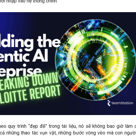
 mới nhập vào hệ thống chính.
heo quy trình “đẹp đẽ” trong tài liệu, nó sẽ không bao giờ làm
u cả những thao tác vụn vặt, những bước vòng vèo mà con ngườ