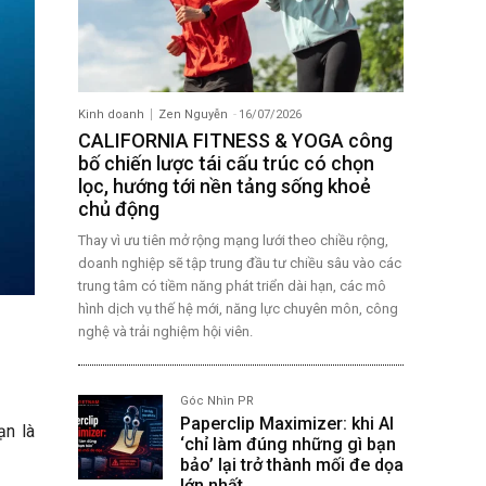
Kinh doanh
Zen Nguyễn
-
16/07/2026
CALIFORNIA FITNESS & YOGA công
bố chiến lược tái cấu trúc có chọn
lọc, hướng tới nền tảng sống khoẻ
chủ động
Thay vì ưu tiên mở rộng mạng lưới theo chiều rộng,
doanh nghiệp sẽ tập trung đầu tư chiều sâu vào các
trung tâm có tiềm năng phát triển dài hạn, các mô
hình dịch vụ thế hệ mới, năng lực chuyên môn, công
nghệ và trải nghiệm hội viên.
Góc Nhìn PR
Paperclip Maximizer: khi AI
ạn là
‘chỉ làm đúng những gì bạn
bảo’ lại trở thành mối đe dọa
lớn nhất