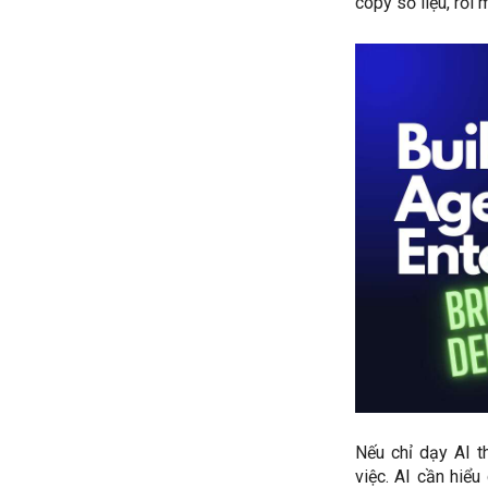
copy số liệu, rồi
Nếu chỉ dạy AI t
việc. AI cần hiể