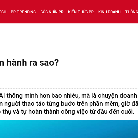
ECH
PR TRENDING
GÓC NHÌN PR
KIẾN THỨC PR
KINH DOANH
THÔNG 
ận hành ra sao?
 AI thông minh hơn bao nhiêu, mà là chuyện doanh
on người thao tác từng bước trên phần mềm, giờ đ
 thụ và tự hoàn thành công việc từ đầu đến cuối.