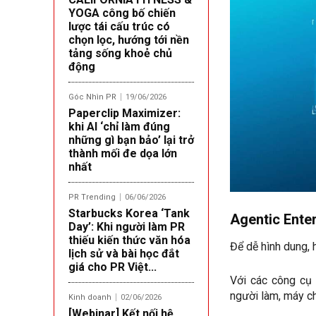
YOGA công bố chiến
lược tái cấu trúc có
chọn lọc, hướng tới nền
tảng sống khoẻ chủ
động
Góc Nhìn PR
19/06/2026
Paperclip Maximizer:
khi AI ‘chỉ làm đúng
những gì bạn bảo’ lại trở
thành mối đe dọa lớn
nhất
PR Trending
06/06/2026
Starbucks Korea ‘Tank
Agentic Enter
Day’: Khi người làm PR
thiếu kiến thức văn hóa
Để dễ hình dung, 
lịch sử và bài học đắt
giá cho PR Việt...
Với các công cụ 
người làm, máy ch
Kinh doanh
02/06/2026
[Webinar] Kết nối hệ