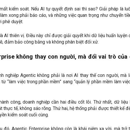
 mất kiểm soát. Nếu AI tự quyết định sai thì sao? Giải pháp là lu
 làm xong phải báo cáo, và những việc quan trọng như chuyển tiề
i phê duyệt.
à AI thiên vị. Điều này chỉ được giải quyết khi dữ liệu huấn luyện
hẽ, đảm bảo công bằng và không phân biệt đối xử.
rprise không thay con người, mà đổi vai trò của
h nghiệp Agentic không phải là nơi AI thay thế con người, mà l
 từ “làm việc trong phần mềm” sang “quản lý phần mềm làm việ
ành công, doanh nghiệp cần hai điều cốt lõi. Thứ nhất, dữ liệu
t thực tế, không sáo rỗng. Thứ hai, hệ thống phải được thiết kế đ
yền kiểm soát cuối cùng.
 đó, Agentic Enterprise không còn là khái niệm xa vời, mà trở 