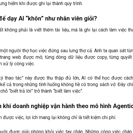
ng hiếm khi được ghi lại thành quy trình.
ể dạy AI “khôn” như nhân viên giỏi?
t không phải là viết thêm tài liệu, mà là ghi lại cách làm việc th
ột người thợ học việc đứng sau lưng thợ cả. Anh ta quan sát từ
g trang web được mở, từng dòng dữ liệu được copy, từng quyết
h xử lý công việc.
ký thao tác” này được thu thập đủ lớn, AI có thể học được các
t, kể cả trong những tình huống không hề có trong sách vở. Đây chí
hỗ “biết trả lời” trở thành “biết làm việc”.
ớn khi doanh nghiệp vận hành theo mô hình Agenti
 được việc, lợi ích mang lại không chỉ là tiết kiệm chi phí.
ười được giải phóng khỏi việc tay chân. Những công việc chán