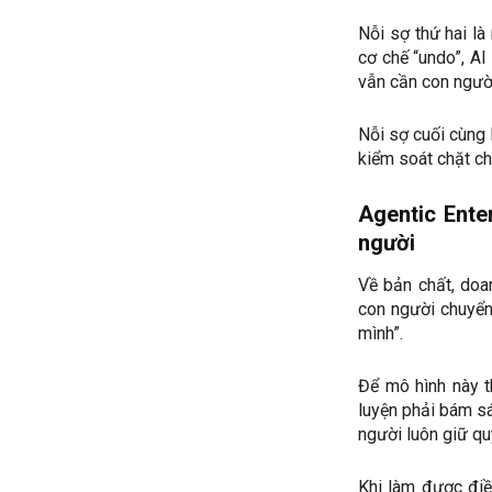
Nỗi sợ thứ hai là
cơ chế “undo”, AI
vẫn cần con ngườ
Nỗi sợ cuối cùng l
kiểm soát chặt c
Agentic Ente
người
Về bản chất, doan
con người chuyển
mình”.
Để mô hình này th
luyện phải bám sá
người luôn giữ qu
Khi làm được điều