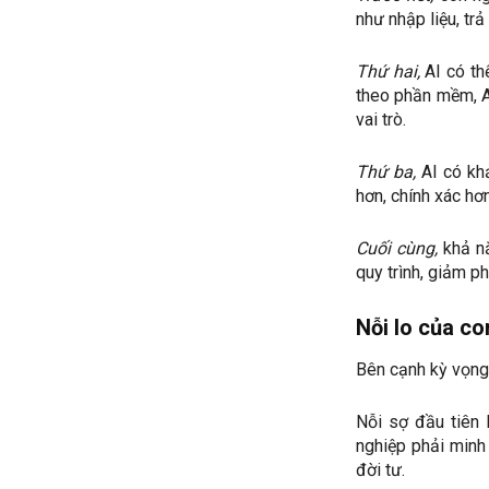
như nhập liệu, trả
Thứ hai,
AI có th
theo phần mềm, AI
vai trò.
Thứ ba,
AI có khả
hơn, chính xác hơn
Cuối cùng,
khả nă
quy trình, giảm p
Nỗi lo của co
Bên cạnh kỳ vọng,
Nỗi sợ đầu tiên l
nghiệp phải minh
đời tư.