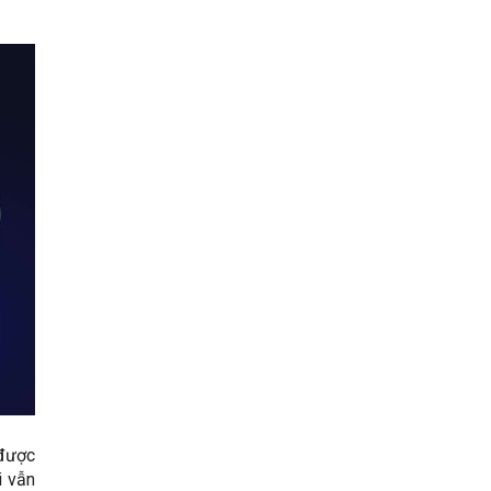
 được
i vẫn