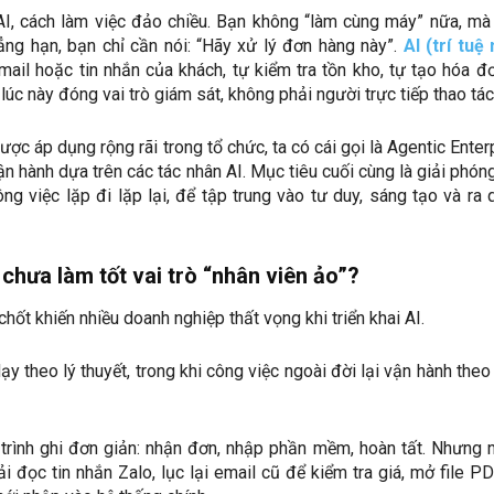
AI, cách làm việc đảo chiều. Bạn không “làm cùng máy” nữa, mà
ẳng hạn, bạn chỉ cần nói: “Hãy xử lý đơn hàng này”.
AI (trí tuệ
ail hoặc tin nhắn của khách, tự kiểm tra tồn kho, tự tạo hóa đ
lúc này đóng vai trò giám sát, không phải người trực tiếp thao tác
ược áp dụng rộng rãi trong tổ chức, ta có cái gọi là Agentic Enter
n hành dựa trên các tác nhân AI. Mục tiêu cuối cùng là giải phón
ng việc lặp đi lặp lại, để tập trung vào tư duy, sáng tạo và ra 
 chưa làm tốt vai trò “nhân viên ảo”?
hốt khiến nhiều doanh nghiệp thất vọng khi triển khai AI.
y theo lý thuyết, trong khi công việc ngoài đời lại vận hành theo
 trình ghi đơn giản: nhận đơn, nhập phần mềm, hoàn tất. Nhưng 
ải đọc tin nhắn Zalo, lục lại email cũ để kiểm tra giá, mở file P