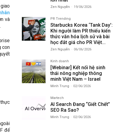
 giao
Zen Nguyễn
-
19/06/2026
 nhân
ơn và
PR Trending
Starbucks Korea ‘Tank Day’:
.
Khi người làm PR thiếu kiến
thức văn hóa lịch sử và bài
prise
học đắt giá cho PR Việt...
g con
Zen Nguyễn
-
06/06/2026
quyết
Kinh doanh
[Webinar] Kết nối hệ sinh
thái nông nghiệp thông
minh Việt Nam – Israel
Minh Trung
-
02/06/2026
Martech
 thực
AI Search Đang “Giết Chết”
SEO Ra Sao?
Minh Trung
-
02/06/2026
ngoài
DF để