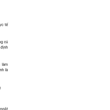
ực tế
ng cú
 định
h làm
nh là
c
 ngắt