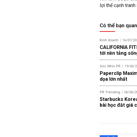
lợi thế cạnh tranh
Có thể bạn quan
Kinh doanh
16/07/20
CALIFORNIA FITN
tới nền tảng số
Góc Nhìn PR
19/06/2
Paperclip Maximi
dọa lớn nhất
PR Trending
06/06/2
Starbucks Korea 
bài học đắt giá c