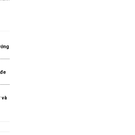
ướng
 đe
ử và