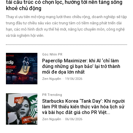
tái cấu trúc có chọn lọc, hướng tới nền tảng sống
khoẻ chủ động
Thay vì ưu tiên mở rộng mạng lưới theo chiều rộng, doanh nghiệp sẽ tập
trung đầu tư chiều sâu vào các trung tâm có tiềm năng phát triển dài
hạn, các mô hình dịch vụ thế hệ mới, năng lực chuyên môn, công nghệ
và trải nghiệm hội viên.
Góc Nhìn PR
Paperclip Maximizer: khi AI ‘chỉ làm
đúng những gì bạn bảo’ lại trở thành
mối đe dọa lớn nhất
Zen Nguyễn
-
19/06/2026
PR Trending
Starbucks Korea ‘Tank Day’: Khi người
làm PR thiếu kiến thức văn hóa lịch sử
và bài học đắt giá cho PR Việt...
Zen Nguyễn
-
06/06/2026