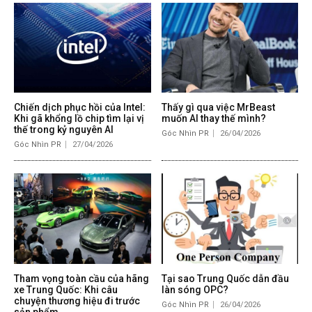
Chiến dịch phục hồi của Intel:
Thấy gì qua việc MrBeast
Khi gã khổng lồ chip tìm lại vị
muốn AI thay thế mình?
thế trong kỷ nguyên AI
Góc Nhìn PR
26/04/2026
Góc Nhìn PR
27/04/2026
Tham vọng toàn cầu của hãng
Tại sao Trung Quốc dẫn đầu
xe Trung Quốc: Khi câu
làn sóng OPC?
chuyện thương hiệu đi trước
Góc Nhìn PR
26/04/2026