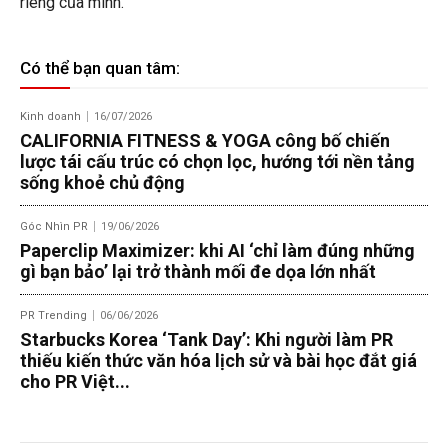
riêng của mình.
Có thể bạn quan tâm:
Kinh doanh
16/07/2026
CALIFORNIA FITNESS & YOGA công bố chiến
lược tái cấu trúc có chọn lọc, hướng tới nền tảng
sống khoẻ chủ động
Góc Nhìn PR
19/06/2026
Paperclip Maximizer: khi AI ‘chỉ làm đúng những
gì bạn bảo’ lại trở thành mối đe dọa lớn nhất
PR Trending
06/06/2026
Starbucks Korea ‘Tank Day’: Khi người làm PR
thiếu kiến thức văn hóa lịch sử và bài học đắt giá
cho PR Việt...