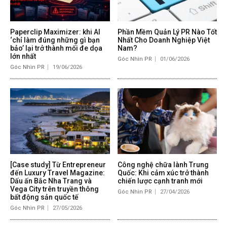
Paperclip Maximizer: khi AI
Phần Mềm Quản Lý PR Nào Tốt
‘chỉ làm đúng những gì bạn
Nhất Cho Doanh Nghiệp Việt
bảo’ lại trở thành mối đe dọa
Nam?
lớn nhất
Góc Nhìn PR
01/06/2026
Góc Nhìn PR
19/06/2026
[Case study] Từ Entrepreneur
Công nghệ chữa lành Trung
đến Luxury Travel Magazine:
Quốc: Khi cảm xúc trở thành
Dấu ấn Bắc Nha Trang và
chiến lược cạnh tranh mới
Vega City trên truyền thông
Góc Nhìn PR
27/04/2026
bất động sản quốc tế
Góc Nhìn PR
27/05/2026