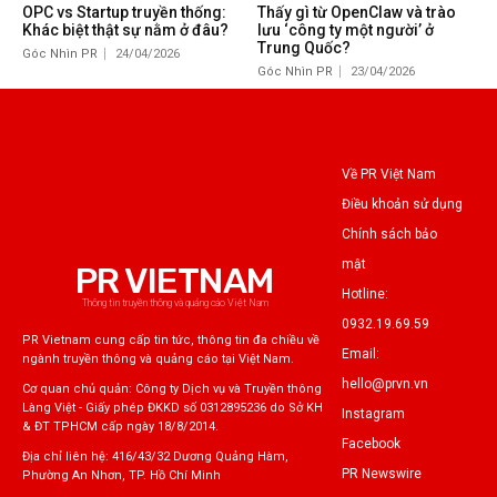
OPC vs Startup truyền thống:
Thấy gì từ OpenClaw và trào
Khác biệt thật sự nằm ở đâu?
lưu ‘công ty một người’ ở
Trung Quốc?
Góc Nhìn PR
24/04/2026
Góc Nhìn PR
23/04/2026
Về PR Việt Nam
Điều khoản sử dụng
Chính sách bảo
mật
PR VIETNAM
Hotline:
Thông tin truyền thông và quảng cáo Việt Nam
0932.19.69.59
PR Vietnam cung cấp tin tức, thông tin đa chiều về
Email:
ngành truyền thông và quảng cáo tại Việt Nam.
hello@prvn.vn
Cơ quan chủ quản: Công ty Dịch vụ và Truyền thông
Làng Việt - Giấy phép ĐKKD số 0312895236 do Sở KH
Instagram
& ĐT TPHCM cấp ngày 18/8/2014.
Facebook
Địa chỉ liên hệ: 416/43/32 Dương Quảng Hàm,
PR Newswire
Phường An Nhơn, TP. Hồ Chí Minh