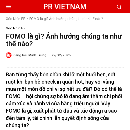
PR VIETNAM
Góc Nhìn PR
FOMO là gì? Ảnh hưởng chúng ta như thế nào?
Góc Nhìn PR
FOMO là gì? Ảnh hưởng chúng ta như
thế nào?
Đăng bởi
Minh Trung
27/02/2026
Bạn từng thấy bồn chồn khi lỡ một buổi hẹn, sốt
ruột khi bạn bè check in quán hot, hay vội vàng
mua một món đồ chỉ vì sợ hết ưu đãi? Đó có thể là
FOMO – hội chứng sợ bỏ lỡ đang âm thầm chi phối
cảm xúc và hành vi của hàng triệu người. Vậy
FOMO là gì, xuất phát từ đâu và tác động ra sao
đến tâm lý, tài chính lẫn quyết định sống của
chúng ta?