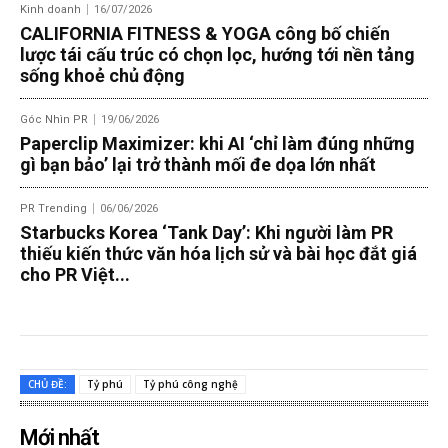
Kinh doanh
16/07/2026
CALIFORNIA FITNESS & YOGA công bố chiến
lược tái cấu trúc có chọn lọc, hướng tới nền tảng
sống khoẻ chủ động
Góc Nhìn PR
19/06/2026
Paperclip Maximizer: khi AI ‘chỉ làm đúng những
gì bạn bảo’ lại trở thành mối đe dọa lớn nhất
PR Trending
06/06/2026
Starbucks Korea ‘Tank Day’: Khi người làm PR
thiếu kiến thức văn hóa lịch sử và bài học đắt giá
cho PR Việt...
CHỦ ĐỀ:
Tỷ phú
Tỷ phú công nghệ
Mới nhất