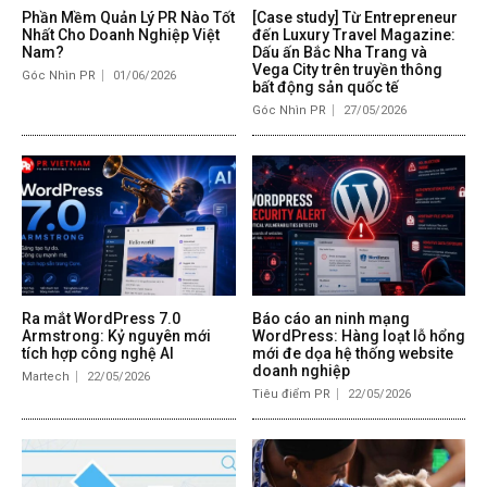
Phần Mềm Quản Lý PR Nào Tốt
[Case study] Từ Entrepreneur
Nhất Cho Doanh Nghiệp Việt
đến Luxury Travel Magazine:
Nam?
Dấu ấn Bắc Nha Trang và
Vega City trên truyền thông
Góc Nhìn PR
01/06/2026
bất động sản quốc tế
Góc Nhìn PR
27/05/2026
Ra mắt WordPress 7.0
Báo cáo an ninh mạng
Armstrong: Kỷ nguyên mới
WordPress: Hàng loạt lỗ hổng
tích hợp công nghệ AI
mới đe dọa hệ thống website
doanh nghiệp
Martech
22/05/2026
Tiêu điểm PR
22/05/2026