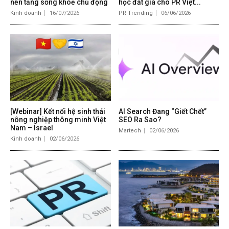
nền tảng sống khoẻ chủ động
học đắt giá cho PR Việt...
Kinh doanh
16/07/2026
PR Trending
06/06/2026
[Webinar] Kết nối hệ sinh thái
AI Search Đang “Giết Chết”
nông nghiệp thông minh Việt
SEO Ra Sao?
Nam – Israel
Martech
02/06/2026
Kinh doanh
02/06/2026