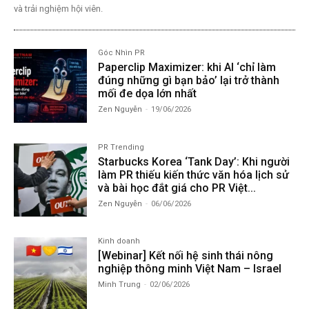
và trải nghiệm hội viên.
Góc Nhìn PR
Paperclip Maximizer: khi AI ‘chỉ làm
đúng những gì bạn bảo’ lại trở thành
mối đe dọa lớn nhất
Zen Nguyễn
-
19/06/2026
PR Trending
Starbucks Korea ‘Tank Day’: Khi người
làm PR thiếu kiến thức văn hóa lịch sử
và bài học đắt giá cho PR Việt...
Zen Nguyễn
-
06/06/2026
Kinh doanh
[Webinar] Kết nối hệ sinh thái nông
nghiệp thông minh Việt Nam – Israel
Minh Trung
-
02/06/2026