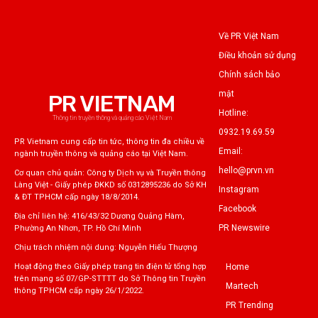
Về PR Việt Nam
Điều khoản sử dụng
Chính sách bảo
mật
PR VIETNAM
Hotline:
Thông tin truyền thông và quảng cáo Việt Nam
0932.19.69.59
PR Vietnam cung cấp tin tức, thông tin đa chiều về
Email:
ngành truyền thông và quảng cáo tại Việt Nam.
hello@prvn.vn
Cơ quan chủ quản: Công ty Dịch vụ và Truyền thông
Làng Việt - Giấy phép ĐKKD số 0312895236 do Sở KH
Instagram
& ĐT TPHCM cấp ngày 18/8/2014.
Facebook
Địa chỉ liên hệ: 416/43/32 Dương Quảng Hàm,
PR Newswire
Phường An Nhơn, TP. Hồ Chí Minh
Chịu trách nhiệm nội dung: Nguyễn Hiếu Thượng
Home
Hoạt động theo Giấy phép trang tin điện tử tổng hợp
trên mạng số 07/GP-STTTT do Sở Thông tin Truyền
Martech
thông TPHCM cấp ngày 26/1/2022.
PR Trending