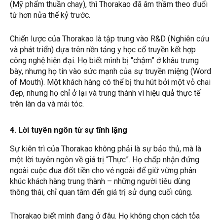
(Mỹ phẩm thuần chay), thì Thorakao đã âm thầm theo đuổi
từ hơn nửa thế kỷ trước.
Chiến lược của Thorakao là tập trung vào R&D (Nghiên cứu
và phát triển) dựa trên nền tảng y học cổ truyền kết hợp
công nghệ hiện đại. Họ biết mình bị “chậm” ở khâu trưng
bày, nhưng họ tin vào sức mạnh của sự truyền miệng (Word
of Mouth). Một khách hàng có thể bị thu hút bởi một vỏ chai
đẹp, nhưng họ chỉ ở lại và trung thành vì hiệu quả thực tế
trên làn da và mái tóc.
4. Lời tuyên ngôn từ sự tĩnh lặng
Sự kiên trì của Thorakao không phải là sự bảo thủ, mà là
một lời tuyên ngôn về giá trị “Thực”. Họ chấp nhận đứng
ngoài cuộc đua đốt tiền cho vẻ ngoài để giữ vững phân
khúc khách hàng trung thành – những người tiêu dùng
thông thái, chỉ quan tâm đến giá trị sử dụng cuối cùng.
Thorakao biết mình đang ở đâu. Họ không chọn cách tỏa