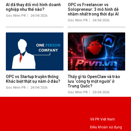
AI đã thay đổi mô hình doanh
OPC vs Freelancer vs
nghiệp như thế nào?
Solopreneur: 3 mô hình dễ
nhầm nhất trong thời đại AI
Góc Nhìn PR
24/04/2026
Góc Nhìn PR
24/04/2026
OPC vs Startup truyền thống:
Thấy gì từ OpenClaw và trào
Khác biệt thật sự nằm ở đâu?
lưu ‘công ty một người’ ở
Trung Quốc?
Góc Nhìn PR
24/04/2026
Góc Nhìn PR
23/04/2026
Về PR Việt Nam
Điều khoản sử dụng