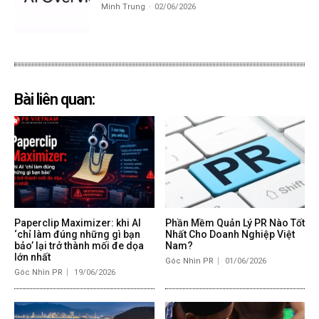
Minh Trung
-
02/06/2026
Bài liên quan:
Paperclip Maximizer: khi AI
Phần Mềm Quản Lý PR Nào Tốt
‘chỉ làm đúng những gì bạn
Nhất Cho Doanh Nghiệp Việt
bảo’ lại trở thành mối đe dọa
Nam?
lớn nhất
Góc Nhìn PR
01/06/2026
Góc Nhìn PR
19/06/2026