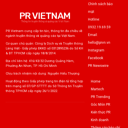
Chính sách bảo
mật
PR VIETNAM
Hotline:
Thông tin truyền thông và quảng cáo Việt Nam
0932.19.69.59
PR Vietnam cung cấp tin tức, thông tin đa chiều về
Email:
ngành truyền thông và quảng cáo tại Việt Nam.
hello@prvn.vn
Cơ quan chủ quản: Công ty Dịch vụ và Truyền thông
Làng Việt - Giấy phép ĐKKD số 0312895236 do Sở KH
Instagram
& ĐT TPHCM cấp ngày 18/8/2014.
Facebook
Địa chỉ liên hệ: 416/43/32 Dương Quảng Hàm,
PR Newswire
Phường An Nhơn, TP. Hồ Chí Minh
Chịu trách nhiệm nội dung: Nguyễn Hiếu Thượng
Home
Hoạt động theo Giấy phép trang tin điện tử tổng hợp
trên mạng số 07/GP-STTTT do Sở Thông tin Truyền
Martech
thông TPHCM cấp ngày 26/1/2022.
PR Trending
Góc Nhìn PR
Kiến thức PR
Kinh doanh
Thông cáo báo chí