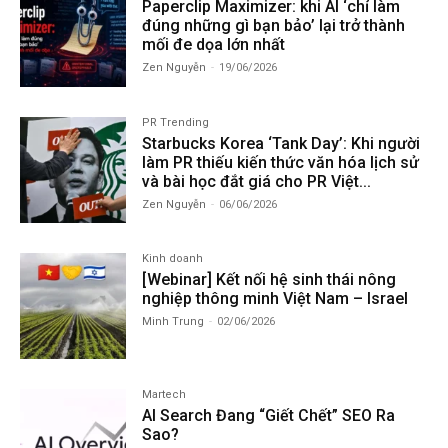
Paperclip Maximizer: khi AI ‘chỉ làm
đúng những gì bạn bảo’ lại trở thành
mối đe dọa lớn nhất
Zen Nguyễn
-
19/06/2026
PR Trending
Starbucks Korea ‘Tank Day’: Khi người
làm PR thiếu kiến thức văn hóa lịch sử
và bài học đắt giá cho PR Việt...
Zen Nguyễn
-
06/06/2026
Kinh doanh
[Webinar] Kết nối hệ sinh thái nông
nghiệp thông minh Việt Nam – Israel
Minh Trung
-
02/06/2026
Martech
AI Search Đang “Giết Chết” SEO Ra
Sao?