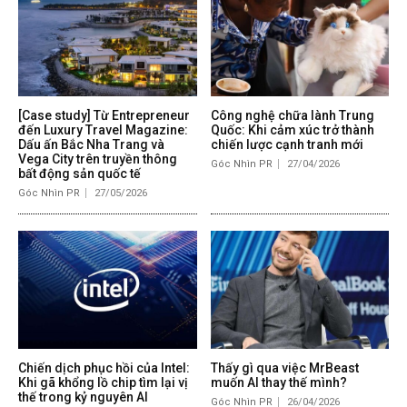
[Case study] Từ Entrepreneur
Công nghệ chữa lành Trung
đến Luxury Travel Magazine:
Quốc: Khi cảm xúc trở thành
Dấu ấn Bắc Nha Trang và
chiến lược cạnh tranh mới
Vega City trên truyền thông
Góc Nhìn PR
27/04/2026
bất động sản quốc tế
Góc Nhìn PR
27/05/2026
Chiến dịch phục hồi của Intel:
Thấy gì qua việc MrBeast
Khi gã khổng lồ chip tìm lại vị
muốn AI thay thế mình?
thế trong kỷ nguyên AI
Góc Nhìn PR
26/04/2026