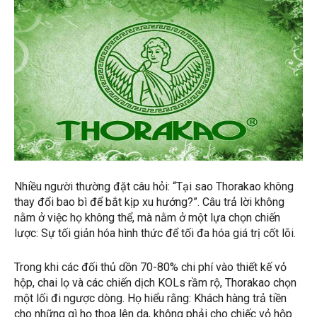
Nhiều người thường đặt câu hỏi: “Tại sao Thorakao không
thay đổi bao bì để bắt kịp xu hướng?”. Câu trả lời không
nằm ở việc họ không thể, mà nằm ở một lựa chọn chiến
lược: Sự tối giản hóa hình thức để tối đa hóa giá trị cốt lõi.
Trong khi các đối thủ dồn 70-80% chi phí vào thiết kế vỏ
hộp, chai lọ và các chiến dịch KOLs rầm rộ, Thorakao chọn
một lối đi ngược dòng. Họ hiểu rằng: Khách hàng trả tiền
cho những gì họ thoa lên da, không phải cho chiếc vỏ hộp