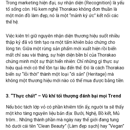
Trong marketing hiện đại, sự nhận diện (Recognition) là yếu
tố sống còn. Hũ kem nghệ Thorakao không đơn thuần là
một món đồ làm đẹp; nó là một “mảnh ký ức” kết nối các
thế hệ.
Việc kiên trì giữ nguyên nhận diện thương hiệu suốt nhiều
thập kỷ đã vô tình tạo ra một tấm khiên bảo chứng cho
lòng tin. Giữa một rừng sản phẩm mới xuất hiện rồi biến
mất chỉ sau vài tháng, sự hiện diện bền bỉ của Thorakao
chứng minh một sự thật hiển nhiên: Chỉ những gì thực sự
hiệu quả mới có thể tồn tại lâu đến thế. Đó là cách Thorakao
biến sự “lỗi thời” thành một loại “di sản” (Heritage) mà
không một thương hiệu mới nào có thể mua được bằng tiền.
3. “Thực chất” – Vũ khí tối thượng đánh bại mọi Trend
Nếu bóc tách lớp vỏ có phần khiêm tốn ấy, người ta sẽ thấy
một kho tàng nguyên liệu bản địa: Bưởi, Nghệ, Bồ kết, Mủ
trôm… Những thành phần mà ngày nay thế giới đang tung
hô dưới cái tên “Clean Beauty” (Làm đẹp sạch) hay “Vegan”