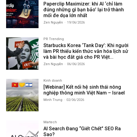
Paperclip Maximizer: khi AI ‘chỉ làm
đúng những gì bạn bảo’ lại trở thành
mối đe dọa lớn nhất
Zen Nguyễn
-
19/06/2026
PR Trending
Starbucks Korea ‘Tank Day’: Khi người
làm PR thiếu kiến thức văn hóa lịch sử
và bài học đắt giá cho PR Việt...
Zen Nguyễn
-
06/06/2026
Kinh doanh
[Webinar] Kết nối hệ sinh thái nông
nghiệp thông minh Việt Nam – Israel
Minh Trung
-
02/06/2026
Martech
AI Search Đang “Giết Chết” SEO Ra
Sao?