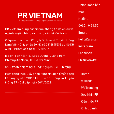
Chính sách bảo
mật
PR VIETNAM
Hotline:
Thông tin truyền thông và quảng cáo Việt Nam
0932.19.69.59
PR Vietnam cung cấp tin tức, thông tin đa chiều về
Email:
ngành truyền thông và quảng cáo tại Việt Nam.
hello@prvn.vn
Cơ quan chủ quản: Công ty Dịch vụ và Truyền thông
Làng Việt - Giấy phép ĐKKD số 0312895236 do Sở KH
Instagram
& ĐT TPHCM cấp ngày 18/8/2014.
Facebook
Địa chỉ liên hệ: 416/43/32 Dương Quảng Hàm,
PR Newswire
Phường An Nhơn, TP. Hồ Chí Minh
Chịu trách nhiệm nội dung: Nguyễn Hiếu Thượng
Home
Hoạt động theo Giấy phép trang tin điện tử tổng hợp
trên mạng số 07/GP-STTTT do Sở Thông tin Truyền
Martech
thông TPHCM cấp ngày 26/1/2022.
PR Trending
Góc Nhìn PR
Kiến thức PR
Kinh doanh