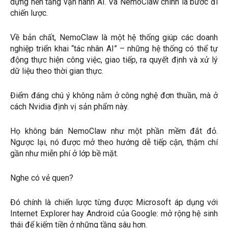
dựng nền tảng vận hành AI. Và NemoClaw chính là bước đi
chiến lược.
Về bản chất, NemoClaw là một hệ thống giúp các doanh
nghiệp triển khai “tác nhân AI” – những hệ thống có thể tự
động thực hiện công việc, giao tiếp, ra quyết định và xử lý
dữ liệu theo thời gian thực.
Điểm đáng chú ý không nằm ở công nghệ đơn thuần, mà ở
cách Nvidia định vị sản phẩm này.
Họ không bán NemoClaw như một phần mềm đắt đỏ.
Ngược lại, nó được mở theo hướng dễ tiếp cận, thậm chí
gần như miễn phí ở lớp bề mặt.
Nghe có vẻ quen?
Đó chính là chiến lược từng được Microsoft áp dụng với
Internet Explorer hay Android của Google: mở rộng hệ sinh
thái để kiếm tiền ở những tầng sâu hơn.