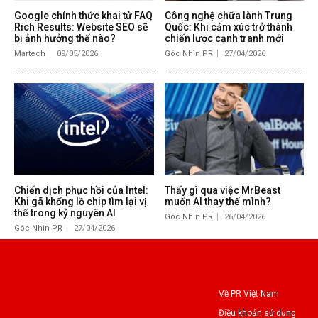
Google chính thức khai tử FAQ
Công nghệ chữa lành Trung
Rich Results: Website SEO sẽ
Quốc: Khi cảm xúc trở thành
bị ảnh hưởng thế nào?
chiến lược cạnh tranh mới
Martech
09/05/2026
Góc Nhìn PR
27/04/2026
Chiến dịch phục hồi của Intel:
Thấy gì qua việc MrBeast
Khi gã khổng lồ chip tìm lại vị
muốn AI thay thế mình?
thế trong kỷ nguyên AI
Góc Nhìn PR
26/04/2026
Góc Nhìn PR
27/04/2026
Về PR Việt Nam
Điều khoản sử dụng