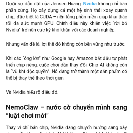
Dưới sự dẫn dắt của Jensen Huang,
Nvidia
không chỉ bán
phần cứng. Họ xây dựng cả một hệ sinh thái xoay quanh
chip, đặc biệt là CUDA – nền tảng phần mềm giúp khai thác
tối đa sức mạnh GPU. Chính điều này khiến việc “rời bỏ
Nvidia” trở nên cực kỳ khó khăn với các doanh nghiệp.
Nhưng vấn đề là: lợi thế đó không còn bền vững như trước.
Khi các “ông lớn” như Google hay Amazon bắt đầu tự phát
triển chip riêng, cuộc chơi dần thay đổi. Chip AI không còn
là “vũ khí độc quyền”. Nó đang trở thành một sản phẩm có
thể bị thay thế theo thời gian.
Và Nvidia hiểu rõ điều đó.
NemoClaw – nước cờ chuyển mình sang
“luật chơi mới”
Thay vì chỉ bán chip, Nvidia đang chuyển hướng sang xây