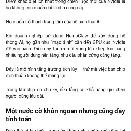
Điểm khác biệt lớn nhất trong chiến lược mới của Nvidia là
họ không còn muốn chỉ là nhà cung cấp.
Họ muốn trở thành trung tâm của hệ sinh thái AI.
Khi doanh nghiệp sử dụng NemoClaw để xây dựng hệ
thống AI, họ gần như “mặc định” cần đến GPU của Nvidia
để vận hành. Điều này tạo ra một vòng lặp khép kín: càng
nhiều người dùng nền tảng, nhu cầu phần cứng càng tăng.
Đây là mô hình tăng trưởng tích lũy – thứ mà việc bán chip
đơn thuần không thể mang lại.
Trong khi chip có chu kỳ, nền tảng có khả năng giữ chân
người dùng lâu dài.
Một nước cờ khôn ngoan nhưng cũng đầy
tính toán
Điều thú vị là chiến lược này không chỉ nhằm mở rộng thị