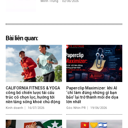
Minh Trung
-
02/06/2026
Bài liên quan:
CALIFORNIA FITNESS & YOGA
Paperclip Maximizer: khi AI
công bố chiến lược tái cấu
‘chỉ làm đúng những gì bạn
trúc có chọn lọc, hướng tới
bảo’ lại trở thành mối đe dọa
nền tảng sống khoẻ chủ động
lớn nhất
Kinh doanh
16/07/2026
Góc Nhìn PR
19/06/2026