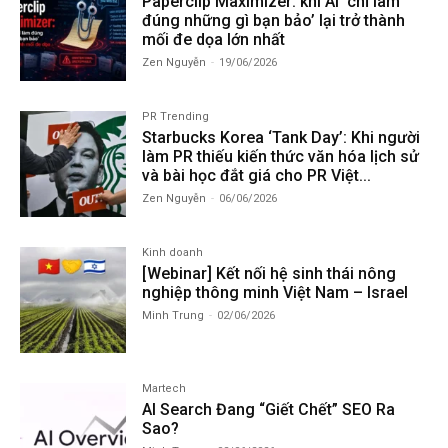
Paperclip Maximizer: khi AI ‘chỉ làm
đúng những gì bạn bảo’ lại trở thành
mối đe dọa lớn nhất
Zen Nguyễn
-
19/06/2026
PR Trending
Starbucks Korea ‘Tank Day’: Khi người
làm PR thiếu kiến thức văn hóa lịch sử
và bài học đắt giá cho PR Việt...
Zen Nguyễn
-
06/06/2026
Kinh doanh
[Webinar] Kết nối hệ sinh thái nông
nghiệp thông minh Việt Nam – Israel
Minh Trung
-
02/06/2026
Martech
AI Search Đang “Giết Chết” SEO Ra
Sao?