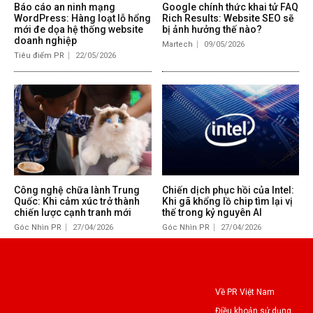
Báo cáo an ninh mạng
Google chính thức khai tử FAQ
WordPress: Hàng loạt lỗ hổng
Rich Results: Website SEO sẽ
mới đe dọa hệ thống website
bị ảnh hưởng thế nào?
doanh nghiệp
Martech
09/05/2026
Tiêu điểm PR
22/05/2026
Công nghệ chữa lành Trung
Chiến dịch phục hồi của Intel:
Quốc: Khi cảm xúc trở thành
Khi gã khổng lồ chip tìm lại vị
chiến lược cạnh tranh mới
thế trong kỷ nguyên AI
Góc Nhìn PR
27/04/2026
Góc Nhìn PR
27/04/2026
Về PR Việt Nam
Điều khoản sử dụng