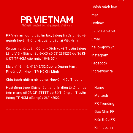
Chính sách bảo
mật
PR VIETNAM
Hotline:
Thông tin truyền thông và quảng cáo Việt Nam
0932.19.69.59
PR Vietnam cung cấp tin tức, thông tin đa chiều về
Email:
ngành truyền thông và quảng cáo tại Việt Nam.
hello@prvn.vn
Cơ quan chủ quản: Công ty Dịch vụ và Truyền thông
Làng Việt - Giấy phép ĐKKD số 0312895236 do Sở KH
Instagram
& ĐT TPHCM cấp ngày 18/8/2014.
Facebook
Địa chỉ liên hệ: 416/43/32 Dương Quảng Hàm,
PR Newswire
Phường An Nhơn, TP. Hồ Chí Minh
Chịu trách nhiệm nội dung: Nguyễn Hiếu Thượng
Home
Hoạt động theo Giấy phép trang tin điện tử tổng hợp
trên mạng số 07/GP-STTTT do Sở Thông tin Truyền
Martech
thông TPHCM cấp ngày 26/1/2022.
PR Trending
Góc Nhìn PR
Kiến thức PR
Kinh doanh